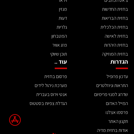
צ'אט הכתבים
וידאו
בחזית החדשות
מגזין
בחזית הבריאות
דעות
בחזית הכלכלית
גלריות
בחזית לאישה
המטבחון
בחזית היהדות
מזג אוויר
בחזית המוזיקה
תוכן שיווקי
הגדרות
עוד ..
עדכון פרופיל
פרסום בחזית
התראות וניוזלטרים
מערכת ניהול לידים
שדרוג למנוי פרימיום
אנטי וירוס בעברית
המייל האדום
הגדלת צפיות בסטטוס
פרסמו אצלנו
תקנון האתר
אודות בחזית מדיה