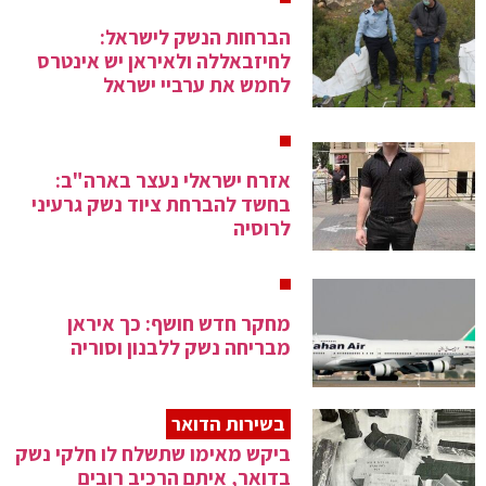
הברחות הנשק לישראל:
לחיזבאללה ולאיראן יש אינטרס
לחמש את ערביי ישראל
אזרח ישראלי נעצר בארה"ב:
בחשד להברחת ציוד נשק גרעיני
לרוסיה
מחקר חדש חושף: כך איראן
מבריחה נשק ללבנון וסוריה
בשירות הדואר
ביקש מאימו שתשלח לו חלקי נשק
בדואר, איתם הרכיב רובים