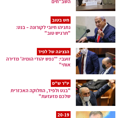
השב"חים
חש בטוב
נתניהו חיובי לקורונה – בנט:
"תרגיש טוב"
הנציגה של לפיד
זועבי: "'נפש יהודי הומיה' מדירה
אותי"
יו"ר ש"ס
"בנט ולפיד, החלוקה האכזרית
שלכם מזעזעת"
20-19