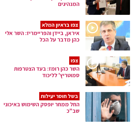
המנהיגים
צפו בראיון המלא
איראן, ביידן והפריימריז: השר אלי
כהן מדבר על הכל
צפו
השר כהן רומז: בעד הצטרפות
סמוטריץ' לליכוד
בשל חוסר יעילות
החל ממחר יופסק השימוש באיכוני
שב"כ