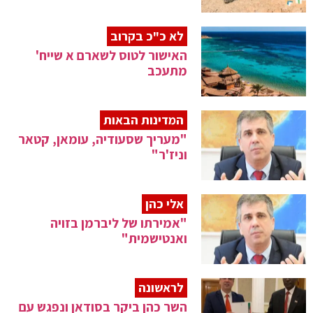
לא כ"כ בקרוב
האישור לטוס לשארם א שייח'
מתעכב
המדינות הבאות
"מעריך שסעודיה, עומאן, קטאר
וניז'ר"
אלי כהן
"אמירתו של ליברמן בזויה
ואנטישמית"
לראשונה
השר כהן ביקר בסודאן ונפגש עם