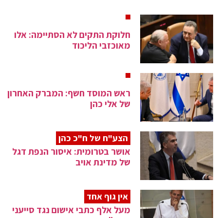
חלוקת התקים לא הסתיימה: אלו
מאוכזבי הליכוד
ראש המוסד חשף: המברק האחרון
של אלי כהן
הצע"ח של ח"כ כהן
אושר בטרומית: איסור הנפת דגל
של מדינת אויב
אין גוף אחד
מעל אלף כתבי אישום נגד סייעני