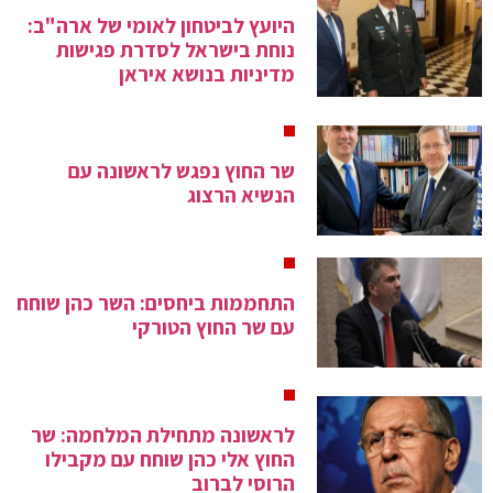
היועץ לביטחון לאומי של ארה"ב:
נוחת בישראל לסדרת פגישות
מדיניות בנושא איראן
שר החוץ נפגש לראשונה עם
הנשיא הרצוג
התחממות ביחסים: השר כהן שוחח
עם שר החוץ הטורקי
לראשונה מתחילת המלחמה: שר
החוץ אלי כהן שוחח עם מקבילו
הרוסי לברוב