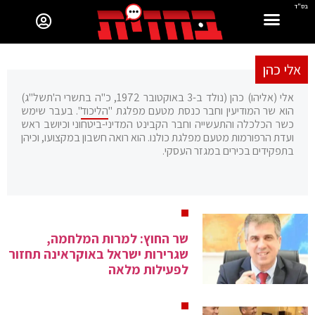
בס"ד
אלי כהן
אלי (אליהו) כהן (נולד ב-3 באוקטובר 1972, כ"ה בתשרי ה'תשל"ג)
הוא שר המודיעין וחבר כנסת מטעם מפלגת "
הליכוד
". בעבר שימש
כשר הכלכלה והתעשייה וחבר הקבינט המדיני-ביטחוני וכיושב ראש
ועדת הרפורמות מטעם מפלגת כולנו. הוא רואה חשבון במקצועו, וכיהן
בתפקידים בכירים במגזר העסקי.
שר החוץ: למרות המלחמה,
שגרירות ישראל באוקראינה תחזור
לפעילות מלאה