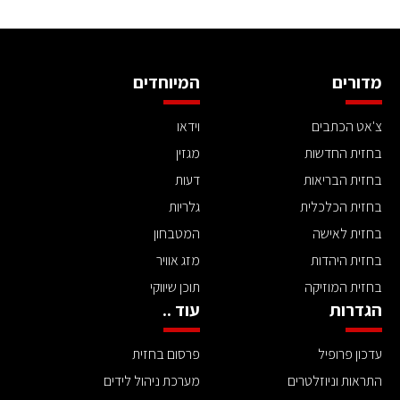
מדורים
המיוחדים
צ'אט הכתבים
וידאו
בחזית החדשות
מגזין
בחזית הבריאות
דעות
בחזית הכלכלית
גלריות
בחזית לאישה
המטבחון
בחזית היהדות
מזג אוויר
בחזית המוזיקה
תוכן שיווקי
הגדרות
עוד ..
עדכון פרופיל
פרסום בחזית
התראות וניוזלטרים
מערכת ניהול לידים