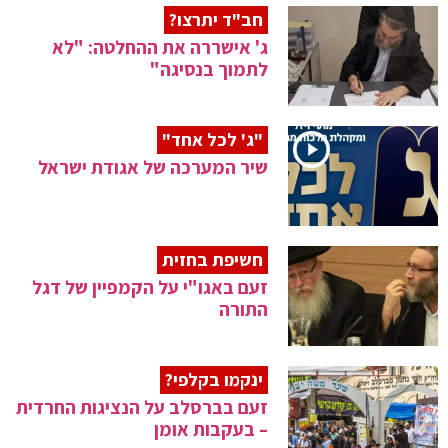
חב"ד יתרצו?
ג' אישררה את ההחלטה: "לא
לתמוך בנסיגה"
"ג' לכל אחד"
שיר המערכה של אגודת ישראל
חשיפת בחזית
זעם באגו"י על הקמפיין של דגל
התורה
ינקמו בקלפי?
זעם בברסלב על הנציגות החרדית
– בעקבות אומן