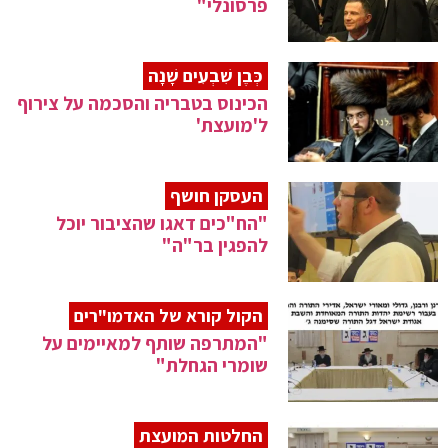
פרסונלי"
כְּבֶן שִׁבְעִים שָׁנָה
הכינוס בטבריה והסכמה על צירוף
ל'מועצת'
העסקן חושף
"הח"כים דאגו שהציבור יוכל
להפגין בר"ה"
הקול קורא של האדמו"רים
"המתרפה שותף למאיימים על
שומרי הגחלת"
החלטות המועצת