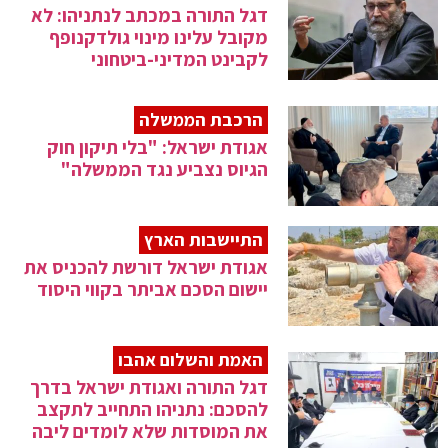
דגל התורה במכתב לנתניהו: לא
מקובל עלינו מינוי גולדקנופף
לקבינט המדיני-ביטחוני
הרכבת הממשלה
אגודת ישראל: "בלי תיקון חוק
הגיוס נצביע נגד הממשלה"
התיישבות הארץ
אגודת ישראל דורשת להכניס את
יישום הסכם אביתר בקווי היסוד
האמת והשלום אהבו
דגל התורה ואגודת ישראל בדרך
להסכם: נתניהו התחייב לתקצב
את המוסדות שלא לומדים ליבה