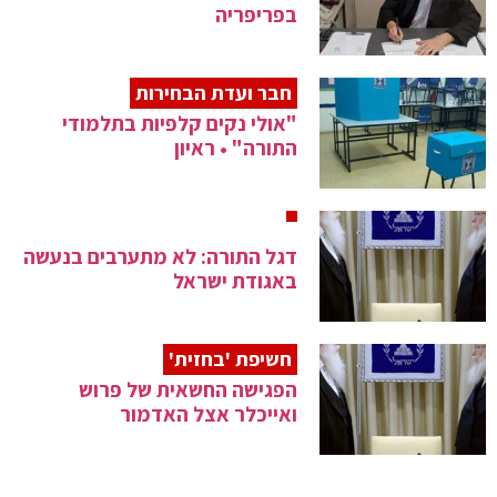
בפריפריה
חבר ועדת הבחירות
"אולי נקים קלפיות בתלמודי
התורה" • ראיון
דגל התורה: לא מתערבים בנעשה
באגודת ישראל
חשיפת 'בחזית'
הפגישה החשאית של פרוש
ואייכלר אצל האדמור