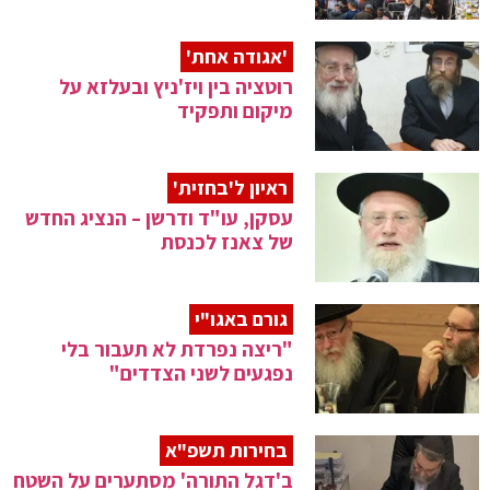
'אגודה אחת'
רוטציה בין ויז'ניץ ובעלזא על
מיקום ותפקיד
ראיון ל'בחזית'
עסקן, עו"ד ודרשן – הנציג החדש
של צאנז לכנסת
גורם באגו"י
"ריצה נפרדת לא תעבור בלי
נפגעים לשני הצדדים"
בחירות תשפ"א
ב'דגל התורה' מסתערים על השטח