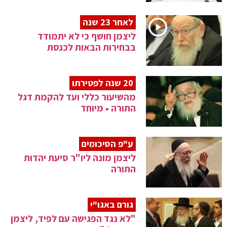
לאחר 23 שנה
ליצמן חושף כי לא יתמודד
בבחירות הבאות לכנסת
20 שנה לפטירתו
מהשיעור כללי ועד להקמת דגל
התורה • מיוחד
ע"פ הסיכומים
ליצמן מונה ליו"ר סיעת יהדות
התורה
גורם באגו"י
"לא נגד הפגישה עם לפיד, ליצמן