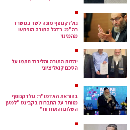
אחרות.
כמקובל במפלגות חרדיות, המפלגה אינה מציבה נשים ברשימתה
לכנסת ולרשויות המקומיות. באופן מסורתי המפלגה מתנגדת לציונות
ולציונות הדתית, אך פועלת איתם לעיתים בשיתוף פעולה, בניגוד
גולדקנופף מונה לשר במשרד
לעמדת העדה החרדית המייצגת גישה קיצונית ומתבדלת יותר.
רה"מ: בדגל התורה הופתעו
מהמינוי
מקור:
ויקיפדיה
יהדות התורה והליכוד חתמו על
הסכם קואליציוני
בהוראת האדמו"ר: גולדקנופף
מוותר על החברות בקבינט "למען
השלום והאחדות"