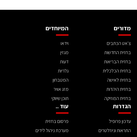
מדורים
המיוחדים
צ'אט הכתבים
וידאו
בחזית החדשות
מגזין
בחזית הבריאות
דעות
בחזית הכלכלית
גלריות
בחזית לאישה
המטבחון
בחזית היהדות
מזג אוויר
בחזית המוזיקה
תוכן שיווקי
הגדרות
עוד ..
עדכון פרופיל
פרסום בחזית
התראות וניוזלטרים
מערכת ניהול לידים