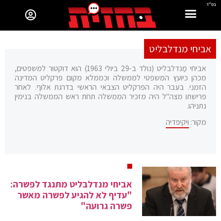
בס"ד
אביחי מנדלבליט
אביחי מַנדלבליט (נולד ב-29 ביולי 1963) הוא דוקטור למשפטים,
מכהן כיועץ המשפטי לממשלה וכממלא מקום פרקליט המדינה
הזמני. בעבר היה הפרקליט הצבאי הראשי בדרגת אלוף. לאחר
פרישתו מצה"ל היה מזכיר הממשלה תחת ראש הממשלה בנימין
נתניהו.
מקור:
ויקיפדיה
אביחי מנדלבליט מתנגד לפשרה:
"עדיף לא להגיע לפשרה מאשר
פשרה גרועה"