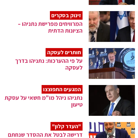
זינוק בסקרים
המרוויחים מפרישת נתניהו –
הציונות הדתית
חותרים לעסקה
על פי ההערכות: נתניהו בדרך
לעסקה
המגעים התפוצצו
נתניהו ניהל מו"מ חשאי על עסקת
טיעון
"העדר קלון"
דרישה לבטל את ההסדר שנחתם