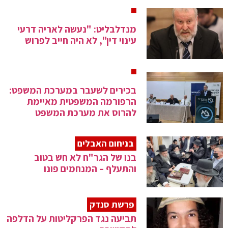
מנדלבליט: "נעשה לאריה דרעי
עינוי דין", לא היה חייב לפרוש
בכירים לשעבר במערכת המשפט:
הרפורמה המשפטית מאיימת
להרוס את מערכת המשפט
בניחום האבלים
בנו של הגר"ח לא חש בטוב
והתעלף – המנחמים פונו
פרשת סנדק
תביעה נגד הפרקליטות על הדלפה