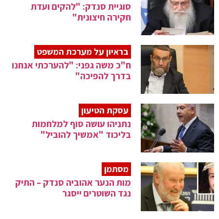
סוגיית סנדק: "להקים ועדת
חקירה חיצונית"
בראיון על מערכת המשפט
ח"כ משה גפני: "להערכתי אנחנו
בדרך להפיכה"
עסקת הטיעון
נתניהו עושה סוף למלחמות
בליכוד "אמשיך להוביל"
מסתמן
מות הנער אהוביה סנדק – התיק
נגד השוטרים ייסגר