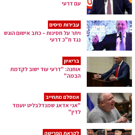
עם דרעי
עבירות מיסים
ויתר על חסינות – כתב אישום הוגש
נגד ח"כ דרעי
בריאיון
אוחנה: "דרעי עוד ישוב לקדמת
הבמה"
אמסלם מתחייב
"אני אדאג שמנדלבליט יועמד
לדין"
לקראת הפרישה