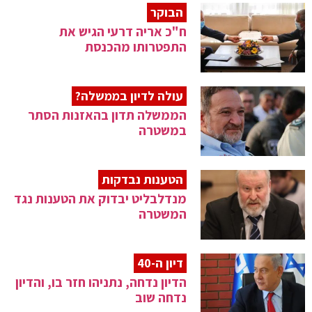
הבוקר
ח"כ אריה דרעי הגיש את
התפטרותו מהכנסת
עולה לדיון בממשלה?
הממשלה תדון בהאזנות הסתר
במשטרה
הטענות נבדקות
מנדלבליט יבדוק את הטענות נגד
המשטרה
דיון ה-40
הדיון נדחה, נתניהו חזר בו, והדיון
נדחה שוב