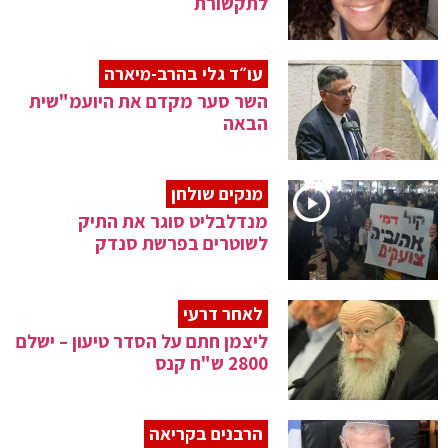
לתקשורת
עו״ד גלי בהרב-מיארה
השר סער מקדם את היועמ"שית
הבאה
מנקים שולחן
מנדלבליט סוגר את התיק
לשוטרים בפרשת סנדק
לאחר דרעי
ליצמן חתם על הסדר טיעון – ישלם
2800 ש"ח קנס
הרבנים בקריאה