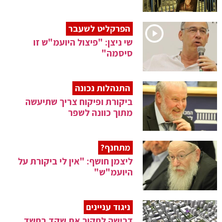
הפרקליט לשעבר
שי ניצן: "פיצול היועמ"ש זו
סיסמה"
התנהלות נכונה
ביקורת ופיקוח צריך שתיעשה
מתוך כוונה לשפר
מתחנף?
ליצמן חושף: "אין לי ביקורת על
היועמ"ש"
ניגוד עניינים
דרישה לחקור את שקד בחשד