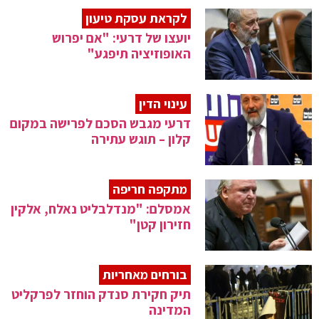
לקראת עסקת טיעון
יועצו של דרעי: "אם יפרוש
האופוזיציה תיפגע"
עינוי הדין
דרעי מגבש הסכם לפרישה במקום
קלון – תוגש עתירה
מתקפה חריפה
אמסלם: "מנדלבליט נאלח, אלקין
חזירון קטן"
בורחים מאחריות
תיק חקירת סנדק הוחזר לפרקליט
המדינה