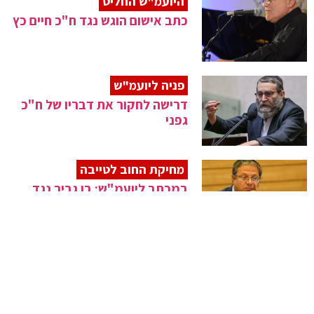
היועמ"ש החליט
כתב אישום הוגש נגד ח"כ חיים כץ
פניה ליועמ"ש
דרישה לחקור את דבריו של ח"כ
גפני
מחיקת החוב לטייבה
במכתב ליועמ"ש: בן גביר נגד
החלטת שקד
מכתב ליועמ"ש
מעוז דורש חקירה פלילית נגד
המשותפת