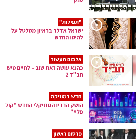
ענק
"תפילות"
ישראל אדלר בראיון מטלטל על
להיטו החדש
אלבום העשור
כהנא עושה זאת שוב – לחיים טיש
חב"ד 2
חדש במוזיקה
הושק הרדיו המוזיקלי החדש "קול
פליי"
פרסום ראשון