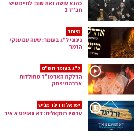
כהנא עושה זאת שוב: לחיים טיש
חב"ד 2
מיוחד
ניגוני ל"ג בעומר: שעה עם ענקי
הזמר
ל"ג בעומר תש"פ
הדלקת האדמו"ר מתולדות
אברהם יצחק
ישראל ורדיגר מגיש
עכשיו בווקאלית: דא וואוינט א איד