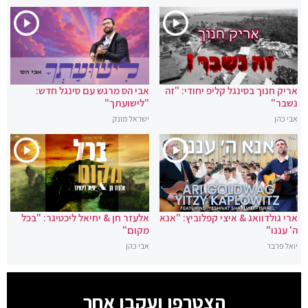
אריק חנוך בסינגל קליפ יחודי: "זה
אבי הס מרגש עם סינגל חדש:
נשבר"
"לישועתך"
אבי כהן
ישראל מונק
ארי גולדוואג & איצי קפלוביץ: "אנא
אלעזר חן & יחיאל ליכטיגר: "בכל
ה' עננו"
מקום"
יואל פרבר
אבי כהן
הצטרפו ועקבו אחר