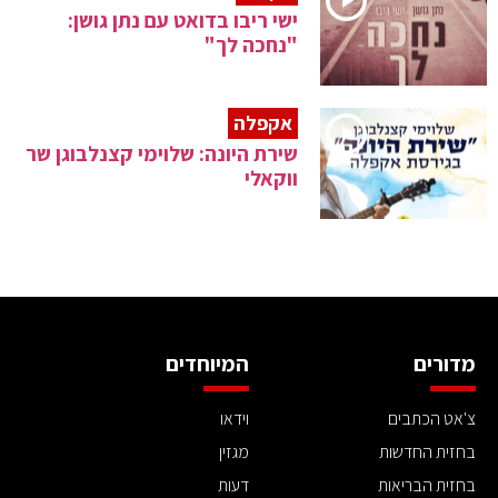
ישי ריבו בדואט עם נתן גושן:
"נחכה לך"
אקפלה
שירת היונה: שלוימי קצנלבוגן שר
ווקאלי
מדורים
המיוחדים
צ'אט הכתבים
וידאו
בחזית החדשות
מגזין
בחזית הבריאות
דעות