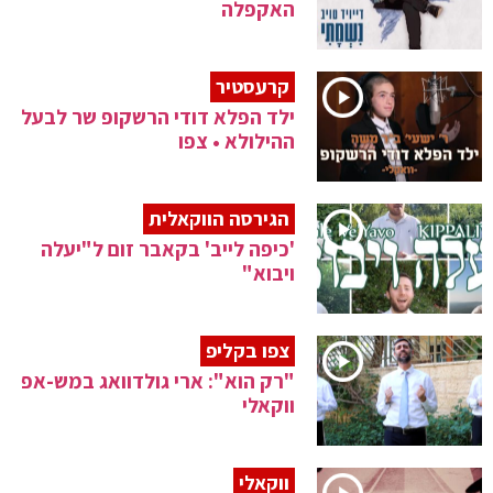
האקפלה
קרעסטיר
ילד הפלא דודי הרשקופ שר לבעל
ההילולא • צפו
הגירסה הווקאלית
'כיפה לייב' בקאבר זום ל"יעלה
ויבוא"
צפו בקליפ
"רק הוא": ארי גולדוואג במש-אפ
ווקאלי
ווקאלי