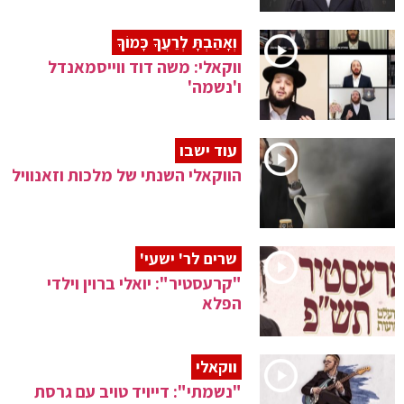
וְאָהַבְתָּ לְרֵעֲךָ כָּמוֹךָ
ווקאלי: משה דוד ווייסמאנדל
ו'נשמה'
עוד ישבו
הווקאלי השנתי של מלכות וזאנוויל
שרים לר' ישעי'
"קרעסטיר": יואלי ברוין וילדי
הפלא
ווקאלי
"נשמתי": דייויד טויב עם גרסת