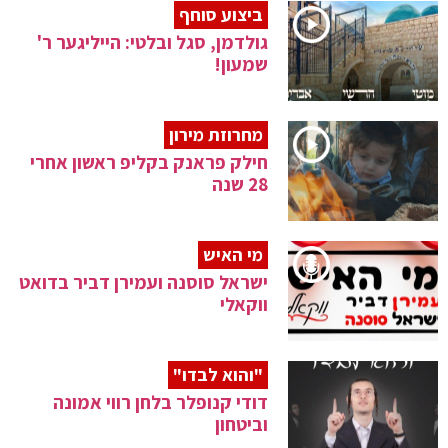
ביצוע סוחף
גולדמן, סגל ובלטי: הייליגער ר'
שמעון!
מחרוזת מירון
חילק פראנק בקליפ ראשון אחרי
28 שנה
מי האיש
ישראל סוסנה ועמירן דביר בדואט
ווקאלי
"והוא לבדו"
דודי קנופלר בלחן רווי אמונה
וביטחון