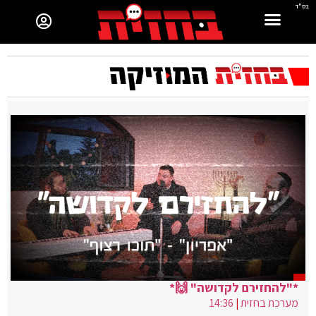
בס"ד
*"להחזירם לקדושה" 🙌*
מערכת בחזית
|
14:36