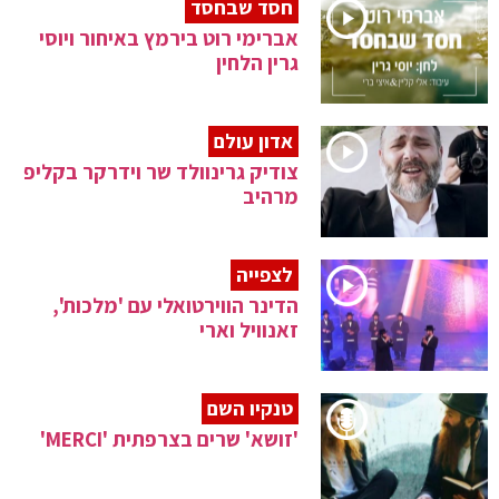
חסד שבחסד
אברימי רוט בירמץ באיחור ויוסי
גרין הלחין
אדון עולם
צודיק גרינוולד שר וידרקר בקליפ
מרהיב
לצפייה
הדינר הווירטואלי עם 'מלכות',
זאנוויל וארי
טנקיו השם
'זושא' שרים בצרפתית 'MERCI'