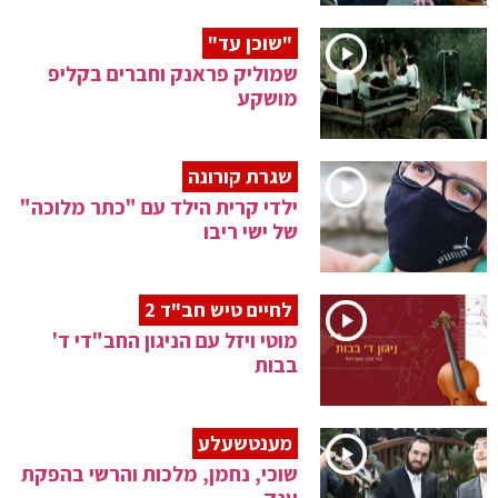
"שוכן עד"
שמוליק פראנק וחברים בקליפ
מושקע
שגרת קורונה
ילדי קרית הילד עם "כתר מלוכה"
של ישי ריבו
לחיים טיש חב"ד 2
מוטי ויזל עם הניגון החב"די ד'
בבות
מענטשעלע
שוכי, נחמן, מלכות והרשי בהפקת