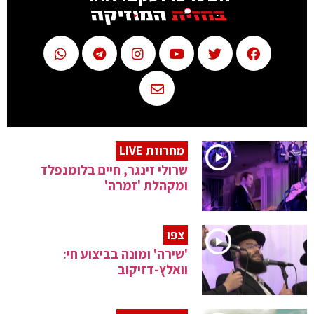
מחרוזת LIVE
שרולי זינגר, חיים בלומנפלד
ומקהלת 'זמרה'
צפו
'שירה' ומונה בביצוע חי:
וואלץ-דזיקוב