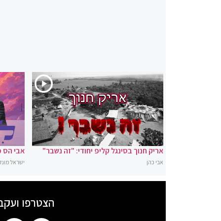
אריק חנוך בסינגל קליפ יחודי: "זה נשבר"
אבי הס מ
אבי כהן
ישראל מונק
הצטרפו ועקב