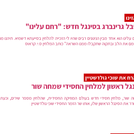
ינו
בל גרינברג בסינגל חדש: "רחם עלינו"
עלינו הוא אחד מבין הניגונים רבים שהיו לי הזכייה להלחין בסייעתא דשמיא. תיהנו מ
ם את הלב ובתקוה שתקבלו ממנו השראה" כותב המלחין ס.י. קראוס
ח את שוכי גולדשטיין
גל ראשון למלחין החסידי שמחה שור
 שור, מלחין חסידי חדש בעולם המוזיקה החסידית, שהלחין מספר שירים, וכעת 
 את הסינגל הראשון שלו, אותו שר הזמר החסידי שוכי גולדשטיין