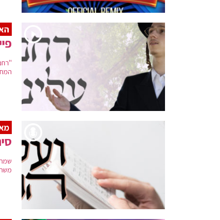
האז
פיי
"רחם 
המחמ
מאר
סינ
שמחה
משחרר