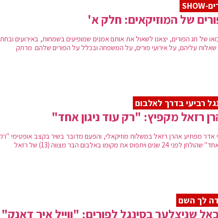
-SHOW
רים של המוזיקאים: חלק א'
ואו של חג הפורים, יצאנו לשאול את אותם אמנים שמופיעים בשמחות, באירועים ובחתו
שאלות עליהם, על אירועי פורים, על המשפחה ובכלל על הפורים שלהם. מרתק
גל רביעי בדרך לאלבום
ן רזאל מקפיץ: "רק עוד ניגון אחד"
 אדר מפתיע אהרן רזאל במשלוח מוזיקאלי, והפעם מדובר בשיר בקצב אופטימי "רק 
חן לפני 24 שנים ויתפוס את מקומו באלבום הבר מצווה (13) של רזאל
ה לך השם
אל שניצלער בסינגל לפורים: "ווייל איך דאנק"