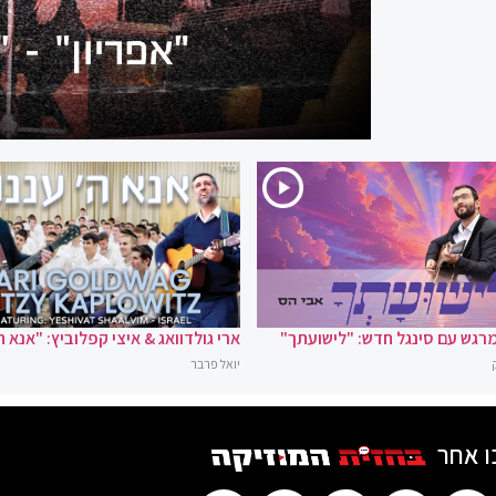
רגש עם סינגל חדש: "לישועתך"
ארי גולדוואג & איצי קפלוביץ: "אנא ה
יואל פרבר
ו אחר