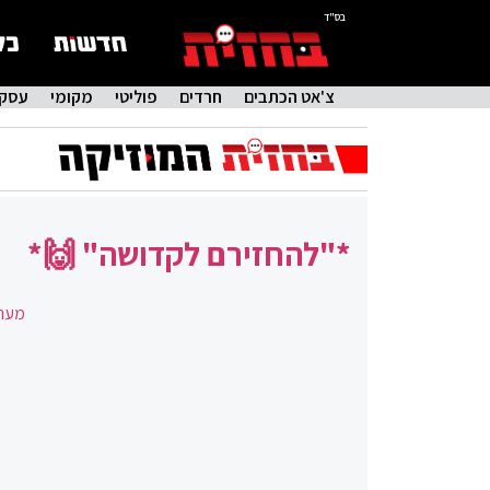
בס"ד
צ'אט הכתבים
חרדים
פוליטי
מקומי
עסקי
*"להחזירם לקדושה" 🙌*
מערכ