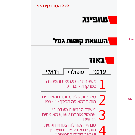
הוא ממשיך
לכל המבזקים >>
השיר
עדכני
ויראלי
פופולרי
משפחת לוי משפצת והשכונה
כמרקחה • 'ברדק'
משפחת קליין מחתנת והאורחים
הוא
תוהים "מאיפה הכסף?!" • צפו
משרד הבריאות מעדכן כי
אתמול אובחנו 6,562 מאומתים
חדשים
מנהיגי הקהילה האורתודוקסית
תוקפים את לפיד: "חוצץ בין
ישראל ליהודי התפוצות"