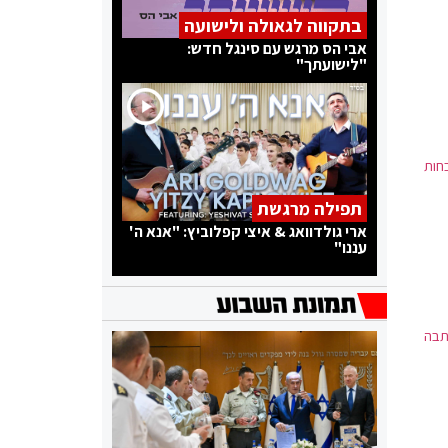
בתקווה לגאולה ולישועה
אבי הס מרגש עם סינגל חדש:
"לישועתך"
בחות
תפילה מרגשת
ארי גולדוואג & איצי קפלוביץ: "אנא ה'
עננו"
תבה