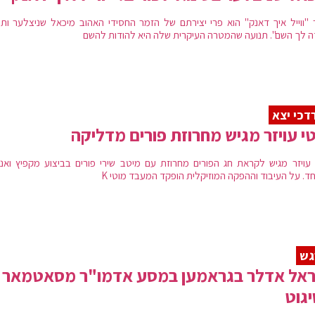
 "ווייל איך דאנק" הוא פרי יצירתם של הזמר החסידי האהוב מיכאל שניצלער ותנ
ה לך השם". תנועה שהמטרה העיקרית שלה היא להודות להשם
דכי יצא
י עויזר מגיש מחרוזת פורים מדליקה
 עויזר מגיש לקראת חג הפורים מחרוזת עם מיטב שירי פורים בביצוע מקפיץ ואנר
חד. על העיבוד וההפקה המוזיקלית הופקד המעבד מוטי K
גש
ראל אדלר בגראמען במסע אדמו"ר מסאטמאר
גוט