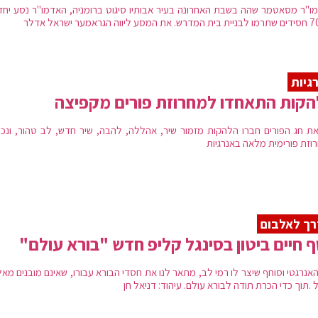
ו"ר מסאטמר שהה בשבת האחרונה בעיר אבותיו סיגוט ברומניה, האדמו"ר נסע יחד
גיות
קות התאחדו למחרוזת פורים מקפיצה
ת חג הפורים חברו הלהקות מזמור שיר, אהללה, להבה, שיר חדש, לב טהור, ונכ
וזת פורימית מלאה באנרגיות
ך לאלבום
ף חיים ביטון בסינגל קליפ חדש "בורא עולם"
האנרגטי וסוחף שיצר לו רמי לב, מתאר לנו את חסדי הבורא עבורו, שאינם מובנים מא
.תוך כדי הכרת תודה לבורא עולם. עיהוד: דניאל חן