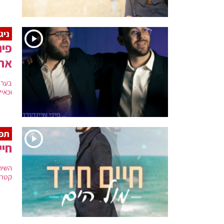
ניג
פינ
אהו
בערב
וכאיל
תפי
חיי
השיר
קטרי