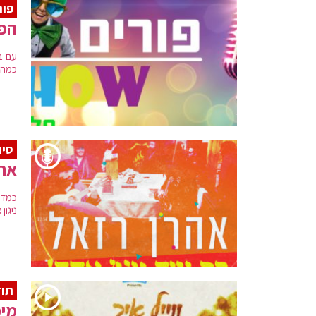
פורים
הפו
עם ב
כמה 
סינ
אהר
כמדי
ניגון אחד" שהול
תוד
מיכ