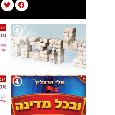
לכב
מרד
באווי
הזמר
שמח
אלי
ולקר
שללא