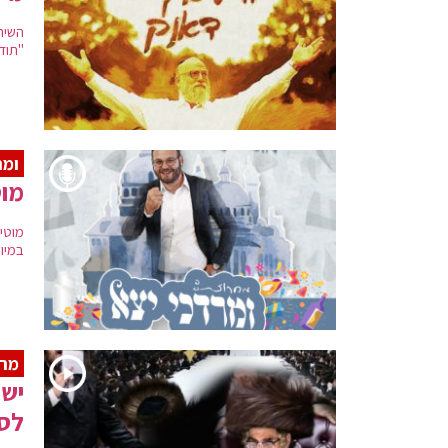
השיר
"תוד
ומר
מוט
מוטי
במיו
מר
יש
לסי