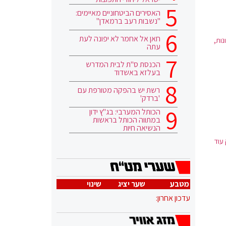
האסירים הביטחוניים מאיימים:
"נשבות רעב ברמאדן"
חאן אל אחמר לא יפונה לעת
נות,
עתה
הכנסת ס"ת לבית המדרש
בעלזא באשדוד
רשת יש בהפקה מטורפת עם
'ברדק'
הכותל המערבי: בג"ץ ידון
במתווה הכותל בראשות
הנשיאה חיות
עוד
מטבע
שער יציג
שינוי
עדכון אחרון: