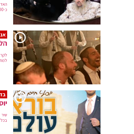
האדמ
כ-700 חסידים שתרמו לבניית בית המדרש. את המסע ליווה הגראמער ישראל אדלר
אנר
הלה
לקרא
למחר
בדר
יוס
שיר 
בכלל 