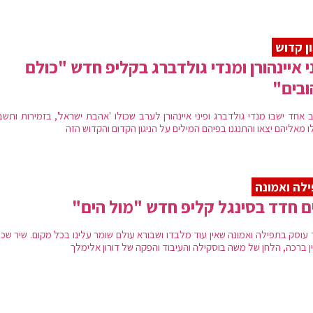
ון קדוש
י איינהורן ומנדי גולדברג בקליפ חדש "כולם
בים"
 אחד ישבו מנדי גולדברג ופיני איינהורן לערב שכולו 'אהבת ישראל', בזמירות ותש
ו מאליהם יצאו והתנגנו בפיהם המילים על הניגון הקדום והקדוש הזה
לה ואמונה
ם חדד בסינגל קליפ חדש "מול הים"
 עוסק בתפילה ואמונה שאין עוד מלבדו ושבורא עולם שומר עלינו בכל מקום. שיר שכ
ן ברכה, הלחן של משה בוסקילה והעיבוד והפקה של דורון אלימלך