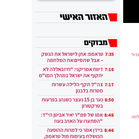
טראמפ: אתן לישראל את הנשק
7:35
גדול
– אבל שתסיים את המלחמה
בעזה
דיווח אמריקני: "חיזבאללה לא
7:18
יתקוף את ישראל במהלך המו"מ
בקטאר"
צה"ל תקף הלילה עשרות
7:17
מטרות בלבנון
נער בן 15 נעצר כשנהג בפרעות
8:50
בטרקטורון
אמו של סמ"ר יאיר אביטן הי"ד:
8:48
למה
"הסתערו על האויב בעוז
ובגבורה"
ביידן אמר כי למרות ההופעה
8:46
הכושלת בעימות מול טראמפ,