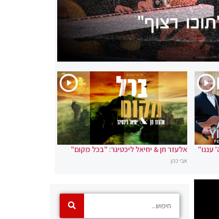
' עננו"
אלעזר חן & יחיאל ליכטיגר: "בכל מקום"
אבי כהן