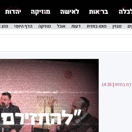
ם
מגזין
פוטו בחזית
דעות
אוכל
מוזיקה
הדף היומי
מזג א
ת בחזית
|
14:36