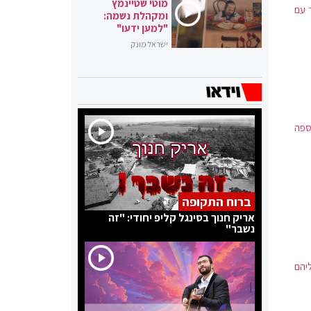
מוטי שטיינמץ
 עם
ומקהלת נשמה:
"למען ידעו"
ישראל מונק
ספה
ברוח התקופה
אריק חנוך בסינגל קליפ יחודי: "זה
נשבר"
ליהם