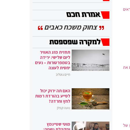
אים
צחוק משכח כאבים
תחזית מזג האוויר
ליום שלישי: ירידה
בטמפרטורות – נעים
 את
יחסית לעונה
חיים גוטליב
האם תה ירוק יכול
לסייע בהורדת רמות
לחץ וחרדה?
נועה קפלן
מוטי שטיינמץ
ע של
ומקהלת נשמה: