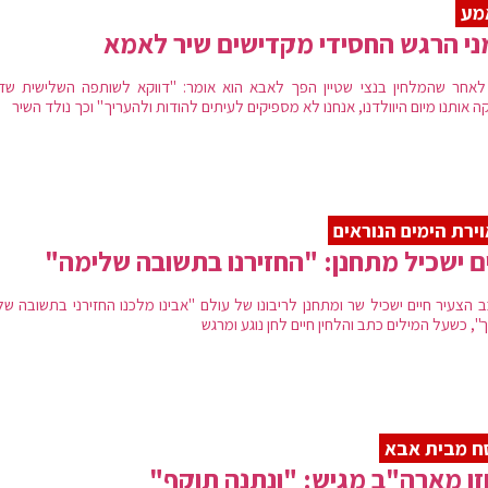
מע
י הרגש החסידי מקדישים שיר לאמא
לאחר שהמלחין בנצי שטיין הפך לאבא הוא אומר: "דווקא לשותפה השלישית שד
ה אותנו מיום היוולדנו, אנחנו לא מספיקים לעיתים להודות ולהעריך" וכך נולד השיר
ירת הימים הנוראים
ם ישכיל מתחנן: "החזירנו בתשובה שלימה"
ב הצעיר חיים ישכיל שר ומתחנן לריבונו של עולם "אבינו מלכנו החזירני בתשובה ש
", כשעל המילים כתב והלחין חיים לחן נוגע ומרגש
ח מבית אבא
ן מארה"ב מגיש: "ונתנה תוקף"