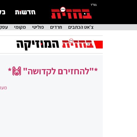
בס"ד
צ'אט הכתבים
חרדים
פוליטי
מקומי
עסקי
*"להחזירם לקדושה" 🙌*
מערכ