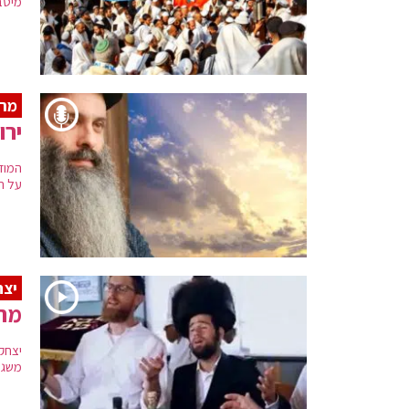
מיטב 
מר
ירו
המוז
על הע
יצח
מחר
יצחק 
משגר