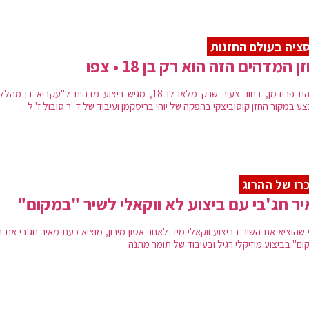
ציה בעולם החזנות
ן המדהים הזה הוא רק בן 18 • צפו
אברהם פרידמן, בחור צעיר שרק מלאו לו 18, מגיש ביצוע מדהים ל"עקביא בן 
ע במקור החזן קוסוביצקי בהפקה של יוחי בריסקמן ועיבוד של ד"ר סובול ז"ל
רו של ההרוג
ר חג'בי עם ביצוע לא ווקאלי לשיר "במקום"
 שהוציא את השיר בביצוע ווקאלי מיד לאחר אסון מירון, מוציא כעת מאיר חג'בי את 
ום" בביצוע מוזיקלי רגיל ובעיבוד של תומר מתנה