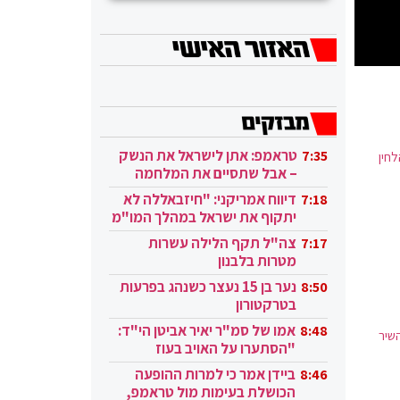
טראמפ: אתן לישראל את הנשק
7:35
חין
– אבל שתסיים את המלחמה
בעזה
דיווח אמריקני: "חיזבאללה לא
7:18
יתקוף את ישראל במהלך המו"מ
בקטאר"
צה"ל תקף הלילה עשרות
7:17
מטרות בלבנון
נער בן 15 נעצר כשנהג בפרעות
8:50
בטרקטורון
אמו של סמ"ר יאיר אביטן הי"ד:
8:48
שיר
"הסתערו על האויב בעוז
ובגבורה"
ביידן אמר כי למרות ההופעה
8:46
הכושלת בעימות מול טראמפ,