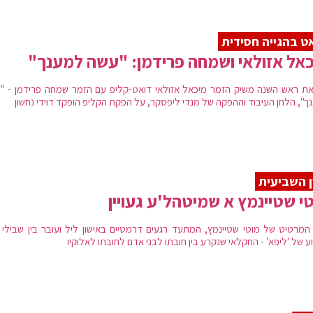
ט בהגייה חסידית
אל אזולאי ושמחה פרידמן: "עשה למענך"
ת ראש השנה משיק הזמר מיכאל אזולאי דואט-קליפ עם הזמר שמחה פרידמן - "
ך", הלחן העיבוד וההפקה של מנדי ליפסקר, על הפקת הקליפ הופקד דוידי נחשון
 השביעית
י שטיינמץ א שמיטהל'ע געויין
 המרטיט של מוטי שטיינמץ, המתעד רגעים דרמטיים באישון ליל ועובר בין שבילי ל
 של 'ליפא' - החקלאי שנקרע בין חובתו לבני אדם לחובתו לאלוקיו