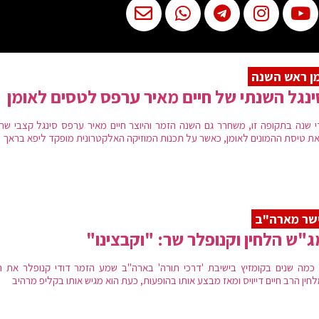
ן ראש השנה
נגל השנתי של חיים מאיר ערפס לטסים לאומן
י שנה בתקופה זו, משחרר גם השנה הזמר והיוצר חיים מאיר ערפס סינגל קצבי שהל
ת טיסת ההמונים לאומן, כאשר על תכנות המוזיקה האלקטרונית מופקד ליפא בראך
שר מארה"ב
"ש הלחין וקנופלר שר: "וקבצינו"
 כמה שנים בקומזיץ בישיבת 'דרכי תורה' בארה"ב שמע הזמר דודי קנופלר את ה
ין הרב חיים דייויס ומאז מבצע אותו בהופעות, כעת הוא מגיש אותו בקליפ מרהיב