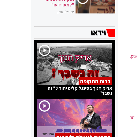
"למען ידעו"
ישראל מונק
יק,
ברוח התקופה
אריק חנוך בסינגל קליפ יחודי: "זה
נשבר"
 והם