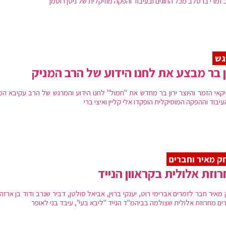
זמרי ברסלב מכל החוגים ובעיבוד והפקה מוזיקלית של ניסן רוטמן
גש
ן בר מבצע את לחנו הידוע של הרב המניק
יקאי הזמר והיוצר ירון בר מחדש את "חמול" לחנו הידוע והמרגש של הרב עקיבא המנ
יבוד וההפקה המוסיקלית הופקדו אלי קליין ואיצי ברי
ק מאיר וחברים
וזת אלולית בקראוון הנייד
מאיר חבר לזמרים אברימי רוט, יענקי ברוין, אביאל סולטן, דביר שנרב ודוד בן ארזה
ים מחרוזת אלולית שצולמה בביהמ"ד הנייד "ליבא בעי", עיבד בני לאופר