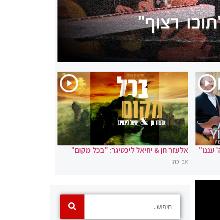
' עננו"
אלעזר חן & יחיאל ליכטיגר: "בכל מקום"
אבי כהן