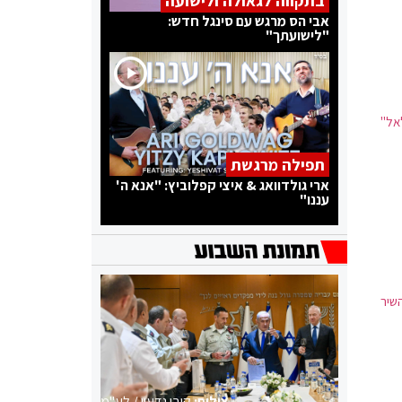
בתקווה לגאולה ולישועה
אבי הס מרגש עם סינגל חדש:
"לישועתך"
מהללאל"
תפילה מרגשת
ארי גולדוואג & איצי קפלוביץ: "אנא ה'
עננו"
השיר
צילום:
קובי גדעון / לע"מ