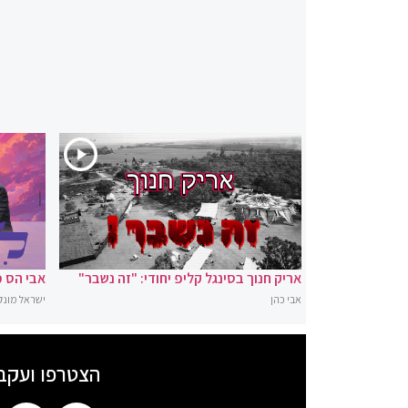
אריק חנוך בסינגל קליפ יחודי: "זה נשבר"
אבי הס מ
אבי כהן
ישראל מונק
הצטרפו ועקב