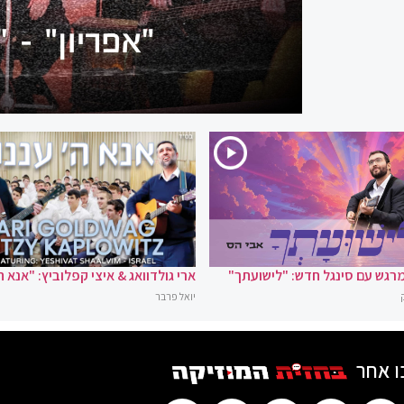
רגש עם סינגל חדש: "לישועתך"
ארי גולדוואג & איצי קפלוביץ: "אנא ה
יואל פרבר
ו אחר