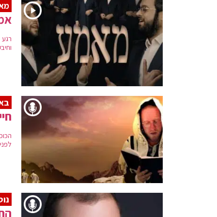
מא
אמנ
רגע 
וחיבק
באו
חיי
הכוכ
לפניך
נוס
החז