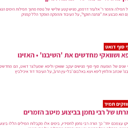
 תפילה והזמר ר' אלעזר דרפמן, מגיש קטע שלישי של נוסח מתוך תפילות הימים הנור
ם הוא מבצע את "ונתנה תוקף", על העיבוד וההפקה הופקד הלל קפניק
 סוף דואט
א ושוואקי מחדשים את 'השיבנו' • האזינו
 שנים של הופעות סוף סוף מגישים יעקב שוואקי וליפא שמעלצר דואט, הם מחדשים
נו' שכתב והלחין ליפא ויצא באלבום 'בלי עין הרע', על העיבוד דוד איכילביץ
זקים תמיד
תו של רבי נחמן בביצוע מיטב הזמרים
יקו עצמכם יחד' כך הורה רבי נחמן לחסידיו, בימים אלו מקבלות המילים הללו ביצו