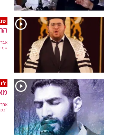
סנס
החז
שמבצ
לזכ
מאי
אחרי
"במק