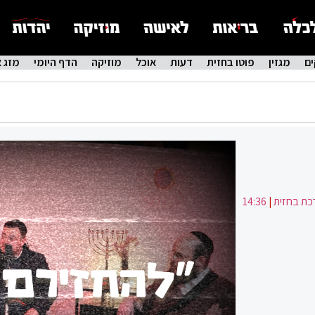
ם
מגזין
פוטו בחזית
דעות
אוכל
מוזיקה
הדף היומי
מזג א
ת בחזית
|
14:36