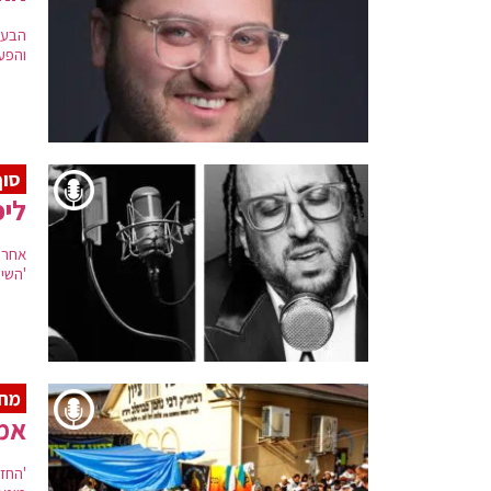
הבעל
והפע
סוף
ליפ
אחרי
'השיב
מחו
אמר
'החז