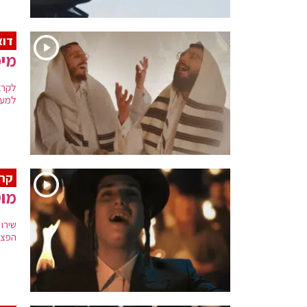
דוא
מיכ
לקרא
למענ
קרן
מוט
שירו
הפצוע