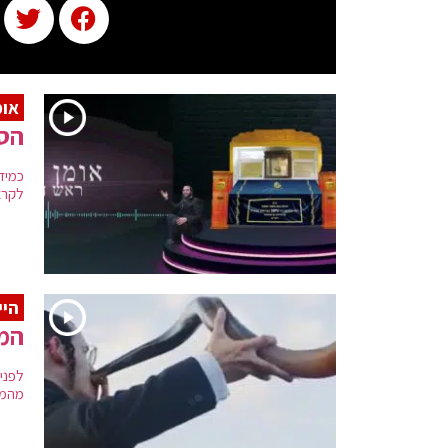
אומ
הסי
כמיד
לקרא
היי
המג
לפני
מהמלח