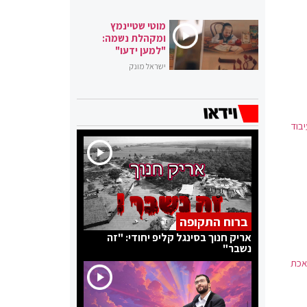
מוטי שטיינמץ
ומקהלת נשמה:
"למען ידעו"
ישראל מונק
בוד
ברוח התקופה
אריק חנוך בסינגל קליפ יחודי: "זה
נשבר"
לאכת