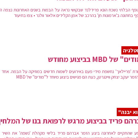
פף הבלתי נשכח הונא פרידלנד שבקושי נראה על הבמות בשנים האחרונות נצפה ה
 בחתונה ב'ארמונות חן' בהרכב של אמן הקלידים אלאור וולנר • צפו בתיעוד
טלגיה
" של MBD בביצוע מחודש
רת 'פריילאך' נחשפת מידי פעם באירועים לשמות חדשים במוזיקה על הבמה. אחד 
זמר יעקב יצחק וויינגרטן, כעת הם מגישים ביצוע מיוחד ל"מודים" של MBD
א יבנה"
הם פריד בביצוע מרגש לרפואת בנו של המלחין
ע שהתקיים לאחרונה ביצע הזמר אברהם פריד בליווי מקהלת 'נשמה' את השיר "