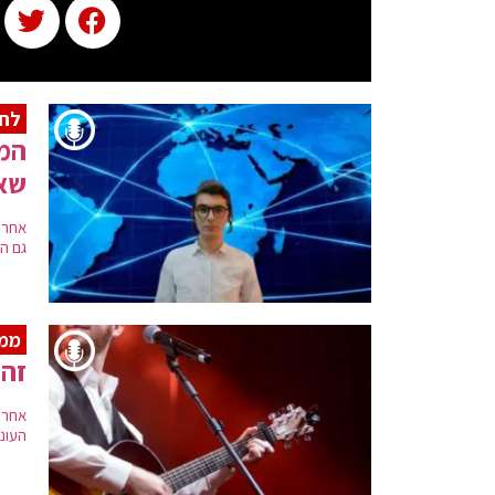
לחן
המו
שא
אחרי
גם הל
ממש
זה
אחרי
העונה