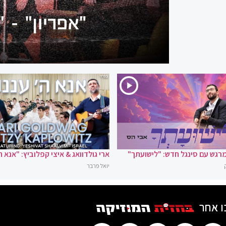
רגש עם סינגל חדש: "לישועתך"
ארי גולדוואג & איצי קפלוביץ: "אנא ה
יואל פרבר
ו אחר