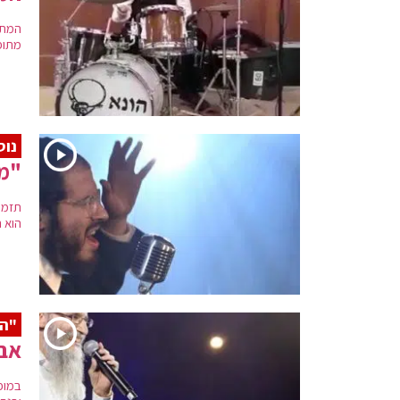
המתו
מתופף
נוס
"מודים
תזמו
הוא ה
"הו
אבר
במופ