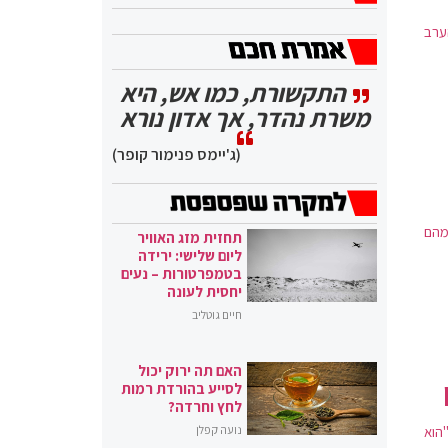
ערב
התקשורת, כמו אש, היא
משרת נהדר, אך אדון נורא
(ג'יימס פנימור קופר)
מהם
תחזית מזג האוויר
ליום שלישי: ירידה
בטמפרטורות – נעים
יחסית לעונה
חיים גוטליב
האם תה ירוק יכול
לסייע בהורדת רמות
לחץ וחרדה?
הוא
נועה קפלן