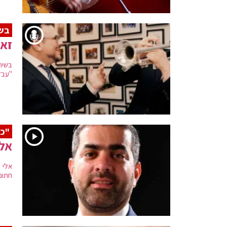
בשת
זאב
בשית
"עבדו
"כל
אלי
אלי 
חתום 