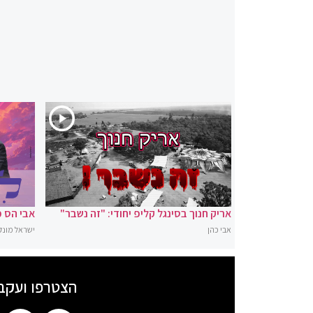
אריק חנוך בסינגל קליפ יחודי: "זה נשבר"
אבי הס מ
אבי כהן
ישראל מונק
הצטרפו ועקב