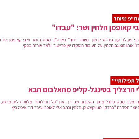
"פ מיוחד
י קאופמן הלחין ושר: "עבדו"
וף פעולה עם ביה"ס לחינוך מיוחד "יחד" בארה"ב מגיש הזמר זאבי קאופמן את ה
" אותו הוא גם הלחין. על העיבוד הופקדו יאן פרייטור וולאד אורזחובסקי
 תפילותיי"
 הרצליך בסינגל-קליפ מהאלבום הבא
הרצליך מגיש סינגל מתוך האלבום שבדרך. את "כל תפילותיי" מלווה קליפ מרגש, ע
יוצר הסדרה "ברדק" מני וקשטוק. הלחין וכתב אלי לאופר ועיבד דוד איכילביץ