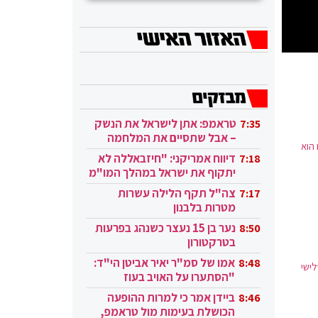
טראמפ: אתן לישראל את הנשק
7:35
– אבל שתסיים את המלחמה
 הוא
בעזה
דיווח אמריקני: "חיזבאללה לא
7:18
יתקוף את ישראל במהלך המו"מ
בקטאר"
צה"ל תקף הלילה עשרות
7:17
מטרות בלבנון
נער בן 15 נעצר כשנהג בפרעות
8:50
בטרקטורון
אמו של סמ"ר יאיר אביטן הי"ד:
8:48
ישי
"הסתערו על האויב בעוז
ובגבורה"
ביידן אמר כי למרות ההופעה
8:46
הכושלת בעימות מול טראמפ,