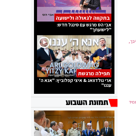
בתקווה לגאולה ולישועה
אבי הס מרגש עם סינגל חדש:
"לישועתך"
בך,
תפילה מרגשת
ארי גולדוואג & איצי קפלוביץ: "אנא ה'
עננו"
מיד