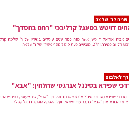
ה
ים דויטש בסינגל קרליבכי "רחם בחסדך"
ם אביה ואוריאל דויטש, אשר מזה כמה שנים עוסקים בשיריו של ר' שלמה קרלי
ם פטירתו ה27, מוציאים כעת סינגל נוסף משיריו של ר' שלמה
ך לאלבום
כי שפירא בסינגל אנרגטי שהלחין: "אבא"
 מרדכי שפירא משחרר סינגל אנרגטי שכתב והלחין - "אבא", שיר שעוסק בחיפוש המת
 אחרי הבורא. את "אבא" כתבה מירי ישראלי ועל ההפקה הופקד דניאל קפלר