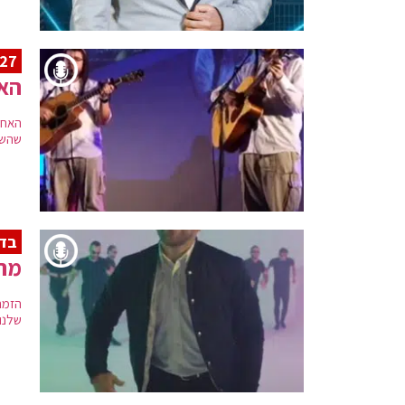
27 שנים לר' שלמ
האח
האחי
שהשבוע חל יו
בדר
מרד
הזמר
שלנו