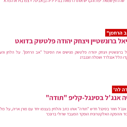
 שהלחין שמואל יפת והקדיש אותו לרפואת בנו ידידיה בן אביטל • צפו בוידאו המלא
 הרחמן"
אל ברונשטיין ויצחק יהודה פלטשק בדואט
ל ברונשטיין ויצחק יהודה פלטשק מגישים את הסינגל "אב הרחמן". על הלחן והעי
דו הלל אנגלרד ושמלה זוננברג
ה לה'
ה אנג'ל בסינגל-קליפ "תודה"
 אנג׳ל חוזר בסינגל חדש "תודה" אותו כתב והלחין בעצמו יחד עם מורן אריה, על מ
וד וההפקה האלקטרונית הופקד המעבד שרולי ברונכר