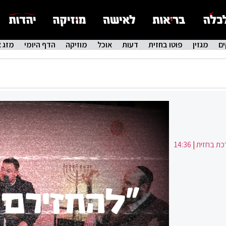
ם
מגזין
פוטו בחזית
דעות
אוכל
מוזיקה
הדף היומי
מזג א
ת בחזית
|
14:36