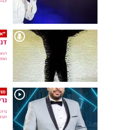
יבנה"
"אב
דני
דניא
הופק
מוד
נרי
נריה
העיב