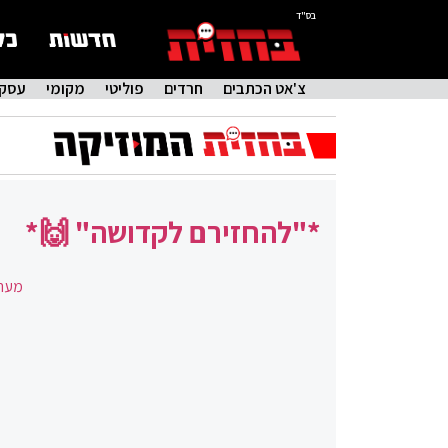
בס"ד
צ'אט הכתבים
חרדים
פוליטי
מקומי
עסקי
*"להחזירם לקדושה" 🙌*
מערכ