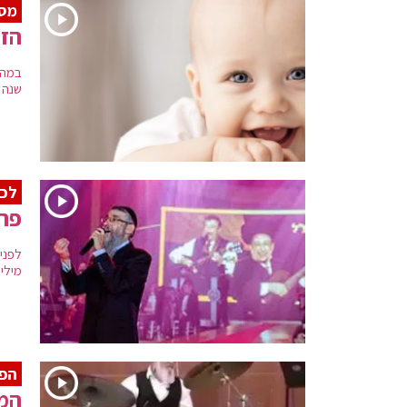
מסע
הזמ
במהל
שנה ל
לכב
פרי
לפני
מילים
הפ
המ