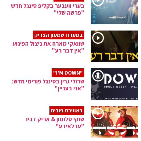
בערי וועבער בקליפ סינגל חדש
"פרשה שלי"
במערת שמעון הצדיק
שוואקי מארח את ניצול הפיגוע
"אין דבר רע"
"I’M DOWN"
שרולי גרין בסינגל פורימי חדש:
"אני בעניין"
באווירת פורים
שוקי סלומון & אריק דביר
"עדלאידע"