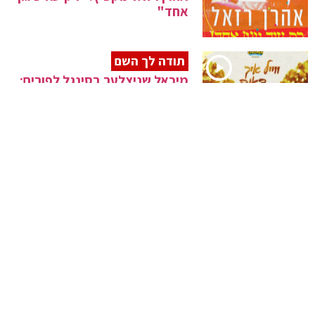
אחד"
תודה לך השם
מיכאל שניצלער בסינגל לפורים:
"ווייל איך דאנק"
ומרדכי יצא
מוטי עויזר מגיש מחרוזת פורים
מדליקה
מרגש
ישראל אדלר בגראמען במסע
אדמו"ר מסאטמאר לסיגוט
אנרגיות