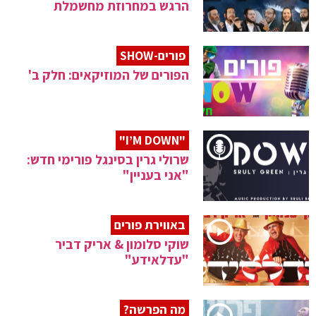
הרגש במחרוזת מחשמלת
פורים-SHOW
הפורים של המוזיקאים: חלק ב'
"I’M DOWN"
שרולי גרין בסינגל פורימי חדש:
"אני בעניין"
באווירת פורים
שוקי סלומון & אריק דביר
"עדלאידע"
מה הפרשה?