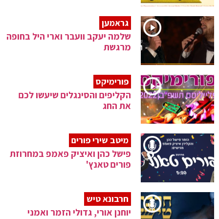
גראמען
שלמה יעקב וועבר וארי היל בחופה
מרגשת
פורימיקס
הקליפים והסינגלים שיעשו לכם
את החג
מיטב שירי פורים
פישל כהן ואיציק פאמפ במחרוזת
פורים טאנץ'
חרבונא טיש
יוחנן אורי, גדולי הזמר ואמני