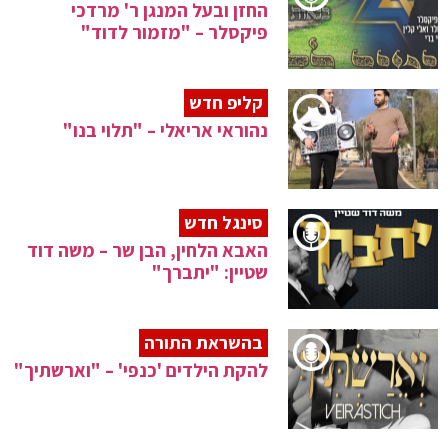
החזן ובעל המנגן ר' מרדכי
פיקסלר – "מזמור לדוד"
קליפ חדש
נהוראי אריאלי – "תלוי בנו"
סינגל חדש
האבא הלחין, הבן שר – משה דוד
שטיין: "יתברך"
בהשראת התורה
להקת הילדים 'כנפי' – "וארשתיך"