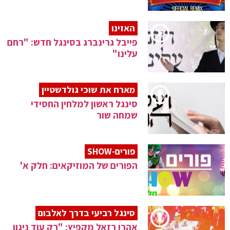
האזינו
פייבל גרינברג בסינגל חדש: "רחם
עלינו"
מארח את שוכי גולדשטיין
סינגל ראשון למלחין החסידי
שמחה שור
פורים-SHOW
הפורים של המוזיקאים: חלק א'
סינגל רביעי בדרך לאלבום
אהרן רזאל מקפיץ: "רק עוד ניגון