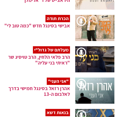
היראצייט של ר' אלימלך
הכרת תודה
אבישי בסינגל חדש "כמה טוב לי"
מעלתם של גדול"י
הרב פלאי הלחין, הרב טויסיג שר
"ראיתי בני עליה"
"אני העני"
אהרן רזאל בסינגל חמישי בדרך
לאלבום ה-13
בנאות דשא