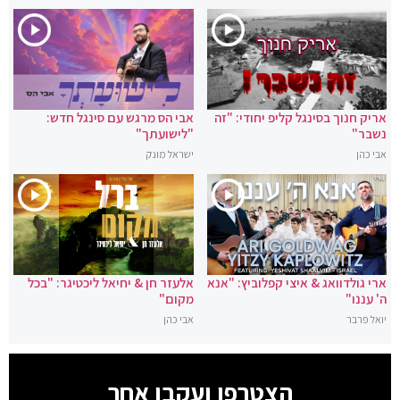
אריק חנוך בסינגל קליפ יחודי: "זה
אבי הס מרגש עם סינגל חדש:
נשבר"
"לישועתך"
אבי כהן
ישראל מונק
ארי גולדוואג & איצי קפלוביץ: "אנא
אלעזר חן & יחיאל ליכטיגר: "בכל
ה' עננו"
מקום"
יואל פרבר
אבי כהן
הצטרפו ועקבו אחר