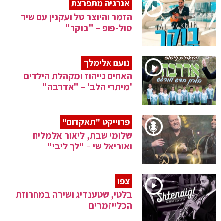
אנרגיה מתפרצת
הזמר והיוצר טל ועקנין עם שיר
סול-פופ – "בוקר"
נועם אלימלך
האחים נייהוז ומקהלת הילדים
'מיתרי הלב' – "אדרבה"
פרוייקט "תאקדום"
שלומי שבת, ליאור אלמליח
ואוריאל שי – "לך ליבי"
צפו
בלטי, שטענדיג ושירה במחרוזת
הכלייזמרים