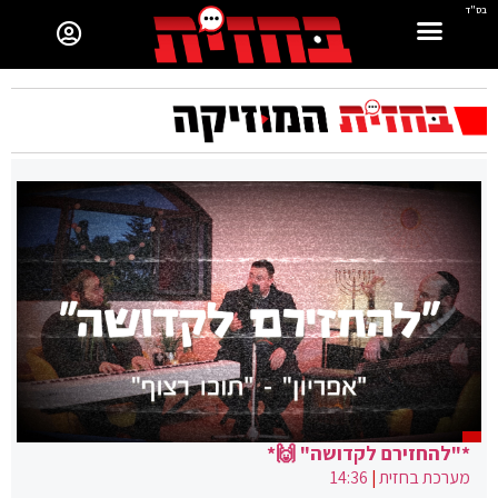
בס"ד
*"להחזירם לקדושה" 🙌*
מערכת בחזית
|
14:36