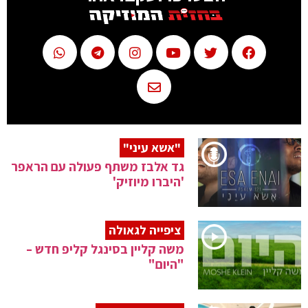
"אשא עיני"
גד אלבז משתף פעולה עם הראפר
'היברו מיוזיק'
ציפייה לגאולה
משה קליין בסינגל קליפ חדש –
"היום"