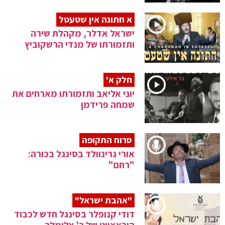
א חתונה אין שטעטל
ישראל אדלר, מקהלת שירה
ותזמורתו של מנדי הרשקוביץ
חלק א'
יוני אליאב ותזמורתו מארחים את
שמחה פרידמן
סרוח התקופה
אורי גרינוולד בסינגל בכורה:
"רחם"
"אהבת ישראל"
דודי קנופלר בסינגל חדש לכבוד