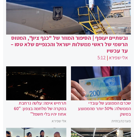
ובשתיים יעופף | הסיפור המוזר של "כנף ציון", המטוס
הרשמי של ראשי ממשלות ישראל והכנפיים שלא טסו –
עד עכשיו
אלי שפירא
|
5:12
שכרם הממוצע של עובדי
תרחיש אימה: עלטה נרחבת
הממשלה: 50% יותר מהממוצע
במקרה של מלחמה בצפון: "60
במשק
אחוז יהיו בלי חשמל"
מערכת בחזית
אלי שפירא