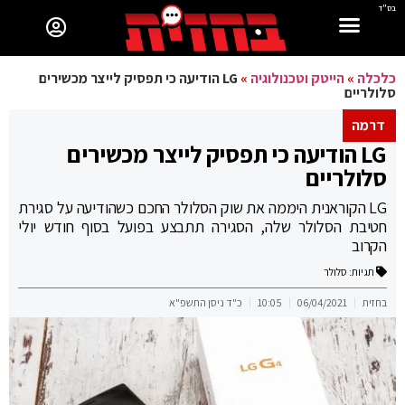
בס"ד
כלכלה
»
הייטק וטכנולוגיה
»
LG הודיעה כי תפסיק לייצר מכשירים
סלולריים
דרמה
LG הודיעה כי תפסיק לייצר מכשירים
סלולריים
LG הקוראנית היממה את שוק הסלולר החכם כשהודיעה על סגירת
חטיבת הסלולר שלה, הסגירה תתבצע בפועל בסוף חודש יולי
הקרוב
תגיות:
סלולר
בחזית
06/04/2021
10:05
כ"ד ניסן התשפ"א