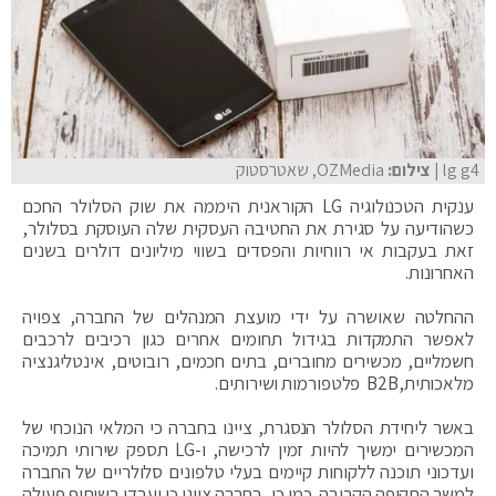
lg g4
| צילום:
OZMedia, שאטרסטוק
ענקית הטכנולוגיה LG הקוראנית היממה את שוק הסלולר החכם
כשהודיעה על סגירת את החטיבה העסקית שלה העוסקת בסלולר,
זאת בעקבות אי רווחיות והפסדים בשווי מיליונים דולרים בשנים
האחרונות.
ההחלטה שאושרה על ידי מועצת המנהלים של החברה, צפויה
לאפשר התמקדות בגידול תחומים אחרים כגון רכיבים לרכבים
חשמליים, מכשירים מחוברים, בתים חכמים, רובוטים, אינטליגנציה
מלאכותית,B2B פלטפורמות ושירותים.
באשר ליחידת הסלולר הנסגרת, ציינו בחברה כי המלאי הנוכחי של
המכשירים ימשיך להיות זמין לרכישה, ו-LG תספק שירותי תמיכה
ועדכוני תוכנה ללקוחות קיימים בעלי טלפונים סלולריים של החברה
למשך התקופה הקרובה. כמו כן, בחברה ציינו כי יעבדו בשיתוף פעולה