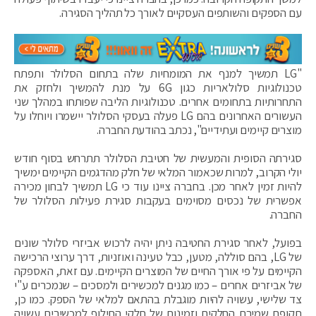
עם הספקים והשותפים העסקיים לאורך כל תהליך הסגירה.
"LG תמשיך למנף את המומחיות שלה בתחום הסלולר ותפתח
טכנולוגיות סלולאריות כגון 6G על מנת להמשיך ולחזק את
התחרותיות בתחומים אחרים. טכנולוגיות הליבה שפותחו במהלך שני
העשורים האחרונים בהם LG פעלה בעסקי הסלולר יישמרו ויוחלו על
מוצרים קיימים ועתידיים", נכתב בהודעת החברה.
סגירתה הסופית והמעשית של חטיבת הסלולר תתרחש בסוף חודש
יולי הקרוב, למרות שכאמור המלאי של חלק מהדגמים הקיימים ימשיך
להיות זמין לאחר מכן. בחברה ציינו עוד כי LG תמשיך לבחון מכירה
אפשרית של נכסים מסוימים בעקבות סגירת פעילות הסלולר של
החברה.
בפועל, לאחר סגירת החטיבה ניתן יהיה לרכוש אביזרי סלולר שונים
של LG, בהם סוללה, מטען, כבל טעינה ואוזניות, דרך ערוצי הרכישה
הקיימים על פי אורך החיים של המוצרים הקיימים. עם זאת, האספקה
של אביזרים אחרים – כמו מגנים למכשירים ולמסכים – שנמכרים ע"י
צד שלישי, עשויה להיות מוגבלת בהתאם למלאי של הספק. כמו כן,
תקופת שמירת החלקים וזמינות של חלקי החילוף למכשירים עשויה