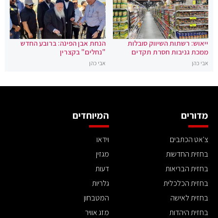
ייאוש: רשתות השיווק סובלות
הנחת אבן הפינה: ברובע החדש
ממכת גניבות חסרת תקדים
"נחלים" בקצרין
אבי כהן
אבי כהן
מדורים
המיוחדים
צ'אט הכתבים
וידאו
בחזית החדשות
מגזין
בחזית הבריאות
דעות
בחזית הכלכלית
גלריות
בחזית לאישה
המטבחון
בחזית היהדות
מזג אוויר