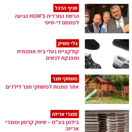
סניף הדגל
הרשת החרדית HOM'S הגיעה
למתחם די-סיטי
גלי משיק
קולקציית נעלי בית אופנתית
ומפנקת לנשים
משחקי חצר
אתר מתנות למשחקי חצר לילדים
מוצרי אריזה
בילמן בע"מ – שיווק קרטון ומוצרי
אריזה