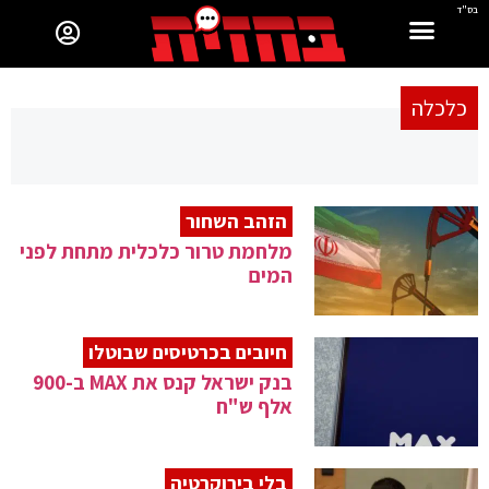
בס"ד
כלכלה
הזהב השחור
מלחמת טרור כלכלית מתחת לפני
המים
חיובים בכרטיסים שבוטלו
בנק ישראל קנס את MAX ב-900
אלף ש"ח
בלי בירוקרטיה