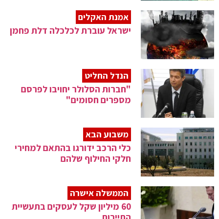
אמנת האקלים
ישראל עוברת לכלכלה דלת פחמן
הנדל החליט
"חברות הסלולר יחויבו לפרסם
מספרים חסומים"
משבוע הבא
כלי הרכב ידורגו בהתאם למחירי
חלקי החילוף שלהם
הממשלה אישרה
60 מיליון שקל לעסקים בתעשיית
התיירות