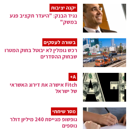
יקנה יציבות
נגיד הבנק: "היעדר תקציב פגע
במשק"
בשורה לעסקים
רכש גומלין לא יבוטל בחוק המטרו
שבחוק ההסדרים
A+
Fitch אישרה את דירוג האשראי
של ישראל
מסר שיחתי
גופשופ מגייסת 240 מיליון דולר
נוספים