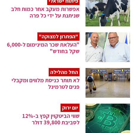
פיתוח ישראלי
אפשרות מעקב אחר כמות חלב
שניתנת על ידי כל פרה
"הפתרון למצוקה"
"העלאת שכר המינימום ל-6,000
שקל בחודש"
החל מהלילה
לא תותר כניסת מלווים ומקבלי
פנים לטרמינל
יום ירוק
שווי הביטקוין קפץ ב-12%
לסביבת 39,800 דולר