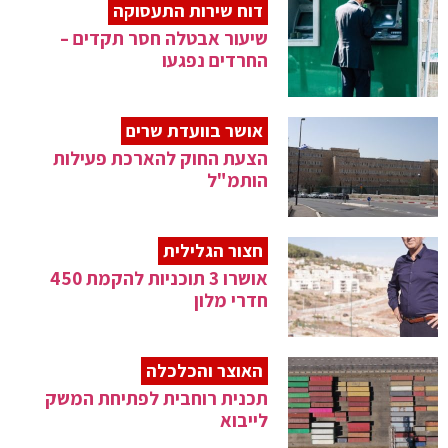
דוח שירות התעסוקה
שיעור אבטלה חסר תקדים –
החרדים נפגעו
אושר בוועדת שרים
הצעת החוק להארכת פעילות
הותמ"ל
חצור הגלילית
אושרו 3 תוכניות להקמת 450
חדרי מלון
האוצר והכלכלה
תכנית רוחבית לפתיחת המשק
לייבוא