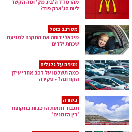
מהו מדד ה'ביג מק' ומה הקשר
ליום הג'אנק פוד?
מס רגב בוטל
מיכאלי דוחה את התקנה למניעת
שכחת ילדים
מגיפה על גלגלים
כמה תשלמו על רכב אחרי עידן
הקורונה? • סקירה
בשורה
תגבור תנועת הרכבות בתקופת
'בין הזמנים'