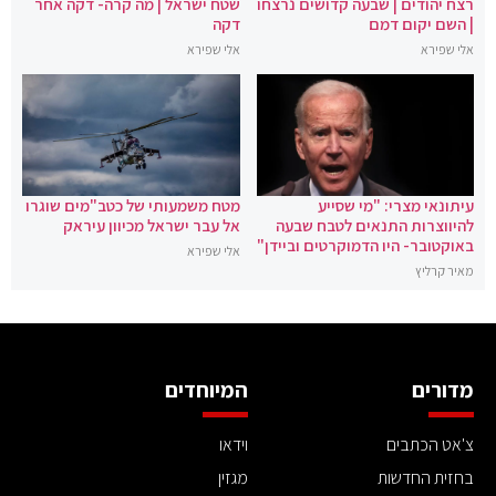
רצח יהודים | שבעה קדושים נרצחו
שטח ישראל | מה קרה- דקה אחר
| השם יקום דמם
דקה
אלי שפירא
אלי שפירא
עיתונאי מצרי: "מי שסייע
מטח משמעותי של כטב"מים שוגרו
להיווצרות התנאים לטבח שבעה
אל עבר ישראל מכיוון עיראק
באוקטובר- היו הדמוקרטים וביידן"
אלי שפירא
מאיר קרליץ
מדורים
המיוחדים
צ'אט הכתבים
וידאו
בחזית החדשות
מגזין