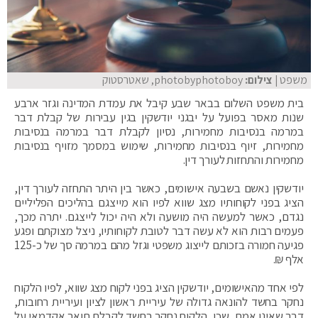
משפט
| צילום:
photobyphotoboy, שאטרסטוק
בית משפט השלום בבאר שבע קיבל את עמדת המדינה וגזר ארבע
שנות מאסר בפועל על יבגני יודשקין בגין עבירות של קבלת דבר
במרמה בנסיבות מחמירות, נסיון לקבלת דבר במרמה בנסיבות
מחמירות, זיוף בנסיבות מחמירות, שימוש במסמך מזויף בנסיבות
מחמירות והתחזות לעורך דין.
יודשקין נאשם בשבעה אישומים, כאשר בין היתר התחזה לעורך דין,
הציג בפני לקוחותיו מצג שווא לפיו הוא מייצגם בהליכים הפליליים
נגדם, כאשר למעשה היה מושעה ולא היה יכול לייצגם. יתרה מכך,
פעמים רבות הוא לא עשה דבר לטובת לקוחותיו, ניצל מצוקתם ופגע
פגיעה חמורה בזכותם לייצוג משפטי וגזל מהם במרמה סך של כ-125
אלף ₪.
לפי אחד מהאישומים, יודשקין הציג בפני לקוח מצג שווא, לפיו הלקוח
נחקר בחשד להונאה גדולה של עיריית ראשון לציון ועיריית רחובות,
דבר שאינו אמת, שכן, הלקוח נחקר בחשד לקבלת תואר אקדמאי על