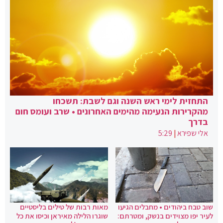
התחזית לימי ראש השנה וגם לשבת: תשכחו
מהקרירות הנעימה מהימים האחרונים • שרב ועומס חום
בדרך
אלי שפירא
|
5:29
שוב טבח ביהודים • מחבלים הגיעו
מאות רבות של טילים בליסטיים
לעיר יפו מצוידים בנשק, ומטרתם:
שוגרו הלילה מאיראן וכיסו את כל