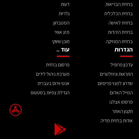
בחזית הבריאות
דעות
בחזית הכלכלית
גלריות
בחזית לאישה
המטבחון
בחזית היהדות
מזג אוויר
בחזית המוזיקה
תוכן שיווקי
הגדרות
עוד ..
עדכון פרופיל
פרסום בחזית
התראות וניוזלטרים
מערכת ניהול לידים
שדרוג למנוי פרימיום
אנטי וירוס בעברית
המייל האדום
הגדלת צפיות בסטטוס
פרסמו אצלנו
תקנון האתר
אודות בחזית מדיה