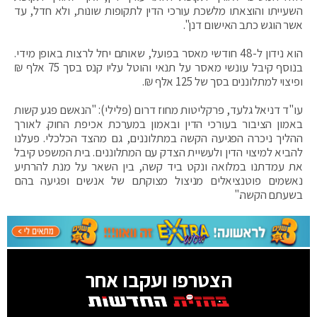
השעייתו והוצאתו מלשכת עורכי הדין לתקופות שונות, ולא חדל, עד
אשר הוגש כתב האישום דנן".
הוא נידון ל-48 חודשי מאסר בפועל, שאותם יחל לרצות באופן מידי.
בנוסף קיבל עונשי מאסר על תנאי והוטל עליו קנס בסך 75 אלף ₪
ופיצוי למתלוננים בסך של 125 אלף ₪.
עו"ד דניאל גלעד, פרקליטות מחוז דרום (פלילי): "הנאשם פגע קשות
באמון הציבור בעורכי הדין ובאמון במערכת אכיפת החוק. לאורך
ההליך ניכרה הפגיעה הקשה במתלוננים, גם מהצד הכלכלי. פעלנו
להביא למיצוי הדין ולעשיית הצדק עם המתלוננים. בית המשפט קיבל
את עמדתנו במלואה ונקט ביד קשה, בין השאר על מנת להרתיע
נאשמים פוטנציאלים מניצול מצוקתם של אנשים ופגיעה בהם
בשעתם הקשה."
הצטרפו ועקבו אחר