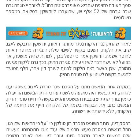
סמך תעודה מזויפת שהביא מאוניברסיטה בחו"ל. לצורך ייצוג זה גבה
שכר טרחה של 52 אלף ₪, שהועברו ליודשקין במלואם במספר
תשלומים.
לאחר שהתיק נגד הלקוח נסגר מחוסר ראיות, יודשקין התבקש לייצג
שוב את הלקוח, הפעם בקשר לשינוי עילת הסגירה מחוסר ראיות
לחוסר אשמה. יודשקין אמר כי יטפל בכך, למרות שהיה מושעה, אך
בפועל לא עשה דבר לשינוי עילת סגירת התיק. בכך גרם ללקוח פגיעה
חמורה, שכן כאשר רצה הלקוח לפנות לעורך דין אחר, חלף המועד
להגשת בקשה לשינוי עילת סגירת התיק.
במקרה אחר, הנאשם חתם על הסכם שכר טרחה לייצוג משפטי עם
לקוחה, זאת כאשר היה מושעה מלשכת עורכי הדין. הנאשם הודיע לה
כי אין צורך שתתייצב בבית המשפט והגיש בקשה לדחיית מועד הדיון.
הנאשם כתב את הבקשה בשמה של הלקוחה וזייף את חתימה של
הלקוחה, ללא ידיעתה או רשותה.
בפסק דינו, כותב השופט הנכבד רון סולקין כי "על פי הראיות שהוצגו,
החל הנאשם במסכת מעשי הרמיה שלו עוד מימי התמחותו. מעשים
אלה המשיכו לאורך תקופת היותו עורך דין, ואף לאורך תקופת