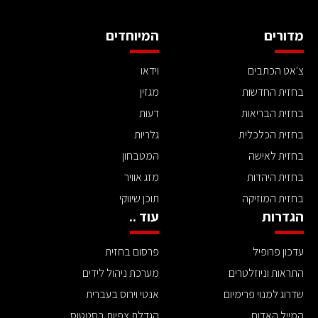
מדורים
המיוחדים
צ'אט הכתבים
וידאו
בחזית החדשות
מגזין
בחזית הבריאות
דעות
בחזית הכלכלית
גלריות
בחזית לאישה
המטבחון
בחזית היהדות
מזג אוויר
בחזית המוזיקה
תוכן שיווקי
הגדרות
עוד ..
עדכון פרופיל
פרסום בחזית
התראות וניוזלטרים
מערכת ניהול לידים
שדרוג למנוי פרימיום
אנטי וירוס בעברית
המייל האדום
הגדלת צפיות בסטטוס