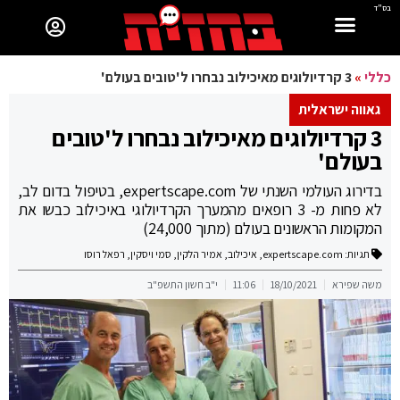
בס"ד
כללי
»
3 קרדיולוגים מאיכילוב נבחרו ל'טובים בעולם'
גאווה ישראלית
3 קרדיולוגים מאיכילוב נבחרו ל'טובים
בעולם'
בדירוג העולמי השנתי של expertscape.com, בטיפול בדום לב,
לא פחות מ- 3 רופאים מהמערך הקרדיולוגי באיכילוב כבשו את
המקומות הראשונים בעולם (מתוך 24,000)
תגיות:
expertscape.com
,
איכילוב
,
אמיר הלקין
,
סמי ויסקין
,
רפאל רוסו
משה שפירא
18/10/2021
11:06
י"ב חשון התשפ"ב