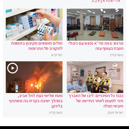
אלי שפירא
|
5:29
מרגש: צוות מד״א נפגש עם ניצולי
חולים חוששים מקיצוץ בתוספת
הטבח בעוטף עזה
לתקציב סל התרופות
משה קליין
יוסי לביא
כנגד כל הסיכויים: ליבו של האברך
מטח שלישי כעת לתל אביב,
חזר לפעום לאחר החייאה של
במהלך ישיבה בקריה בה משתתף
חובשי הצלה
בלינקן
ישראל מונק
משה קליין