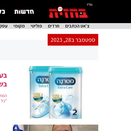
בס"ד
צ'אט הכתבים
חרדים
פוליטי
מקומי
עסקי
ספטמבר ב28, 2023
בעק
בשב
המחס
"כל 