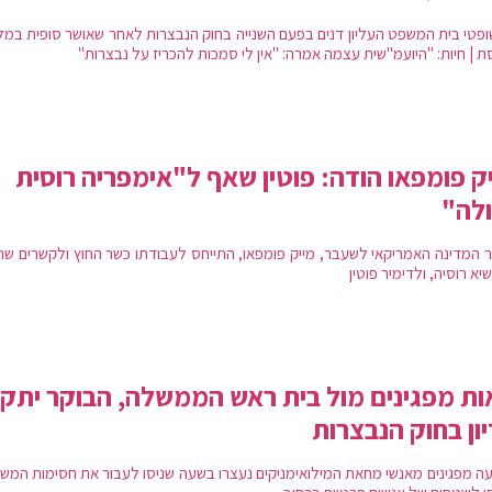
 שופטי בית המשפט העליון דנים בפעם השנייה בחוק הנבצרות לאחר שאושר סופית במל
ת | חיות: "היועמ"שית עצמה אמרה: "אין לי סמכות להכריז על נבצרות"
ק פומפאו הודה: פוטין שאף ל"אימפריה רוסית
לה"
ר המדינה האמריקאי לשעבר, מייק פומפאו, התייחס לעבודתו כשר החוץ ולקשרים שהיו
יא רוסיה, ולדימיר פוטין
ת מפגינים מול בית ראש הממשלה, הבוקר יתקי
ון בחוק הנבצרות
ה מפגינים מאנשי מחאת המילואימניקים נעצרו בשעה שניסו לעבור את חסימות המש