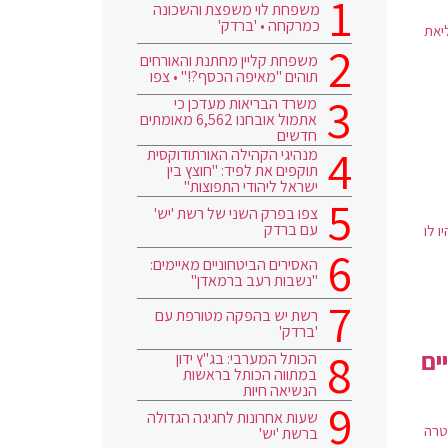
משפחת לוי משפצת והשכונה
כמרקחה • 'ברדק'
יאת
משפחת קליין מחתנת והאורחים
תוהים "מאיפה הכסף?!" • צפו
משרד הבריאות מעדכן כי
אתמול אובחנו 6,562 מאומתים
חדשים
מנהיגי הקהילה האורתודוקסית
תוקפים את לפיד: "חוצץ בין
ישראל ליהודי התפוצות"
צפו בפרק השני של רשת 'יש'
עם ברדק
 לו
האסירים הביטחוניים מאיימים:
"נשבות רעב ברמאדן"
רשת יש בהפקה מטורפת עם
'ברדק'
ים
הכותל המערבי: בג"ץ ידון
במתווה הכותל בראשות
הנשיאה חיות
שעות אחרונות לחגיגה הגדולה
טרה
ברשת 'יש'