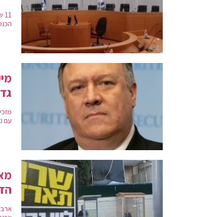
11
הכנס
מיי
גדו
מזכי
עם נש
מאו
הדי
ארבע