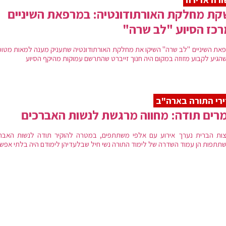
ת מחלקת האורתודונטיה: במרפאת השיניים
כז הסיוע "לב שרה"
את השיניים "לב שרה" השיקו את מחלקת האורתודונטיה שתעניק מענה למאות מטופ
 שהגיע לקבוע מזוזה במקום היה חנוך זייברט שהתרשם עמוקות מהיקף הסיוע
רי התורה בארה"ב
רים תודה: מחווה מרגשת לנשות האברכים
ות הברית נערך אירוע עם אלפי משתתפים, במטרה להוקיר תודה לנשות האברכ
תתפות הן עמוד השדרה של לימוד התורה נשי חיל שבלעדיהן לימודם היה בלתי אפשר