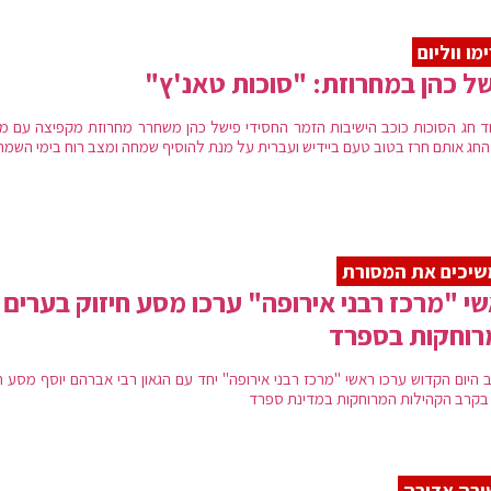
מו ווליום
ל כהן במחרוזת: "סוכות טאנ'ץ"
ד חג הסוכות כוכב הישיבות הזמר החסידי פישל כהן משחרר מחרוזת מקפיצה עם מ
 החג אותם חרז בטוב טעם ביידיש ועברית על מנת להוסיף שמחה ומצב רוח בימי השמח
יכים את המסורת
י "מרכז רבני אירופה" ערכו מסע חיזוק בערים
רוחקות בספרד
 היום הקדוש ערכו ראשי "מרכז רבני אירופה" יחד עם הגאון רבי אברהם יוסף מסע ח
 בקרב הקהילות המרוחקות במדינת ספרד
רה אדירה