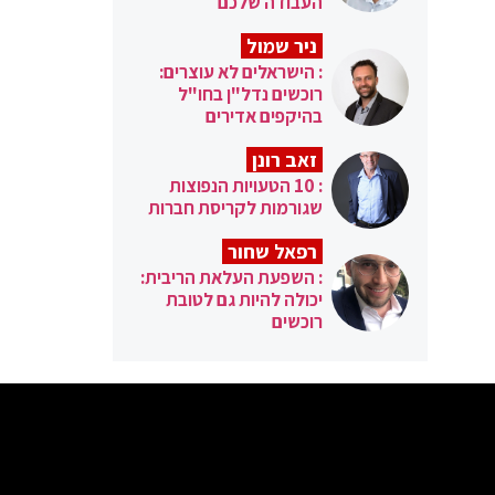
העבודה שלכם
ניר שמול
: הישראלים לא עוצרים:
רוכשים נדל"ן בחו"ל
בהיקפים אדירים
זאב רונן
: 10 הטעויות הנפוצות
שגורמות לקריסת חברות
רפאל שחור
: השפעת העלאת הריבית:
יכולה להיות גם לטובת
רוכשים