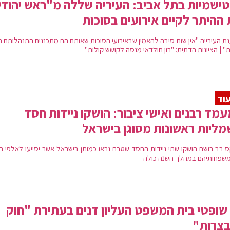
ישמיות בתל אביב: העיריה שללה מ"ראש יהודי
ההיתר לקיים אירועים בסוכות
ת העירייה "אין שום סיבה להאמין שבאירועי הסוכות שאותם הם מתכננים התנהלותם ת
 | הציונות הדתית: "רון חולדאי מנסה לקושש קולות"
וד
מד רבנים ואישי ציבור: הושקו ניידות חסד
ליות ראשונות מסוגן בישראל
 רב רושם הושקו שתי ניידות החסד שטרם נראו כמותן בישראל אשר יסייעו לאלפי חו
 משפחותיהם במהלך השנה כולה
11 שופטי בית המשפט העליון דנים בעתירת "חוק
בצרות"