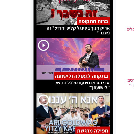
ברוח התקופה
אריק חנוך בסינגל קליפ יחודי: "זה
לים
נשבר"
בתקווה לגאולה ולישועה
ים:
אבי הס מרגש עם סינגל חדש:
י"
"לישועתך"
תפילה מרגשת