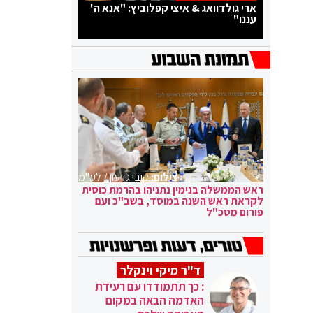
ארי גולדוואג & איצי קפלוביץ: "אנא ה'
עננו"
צילום:
קובי גדעון / לע"מ
ראש הממשלה בנימין נתניהו בהרמת כוסית
לקראת ראש השנה במוסד, בשב"כ ועם
פורום מטכ"ל
ד"ר מיקי וינקלר
: כך תתמודדו עם רעידת
האדמה הבאה במקום