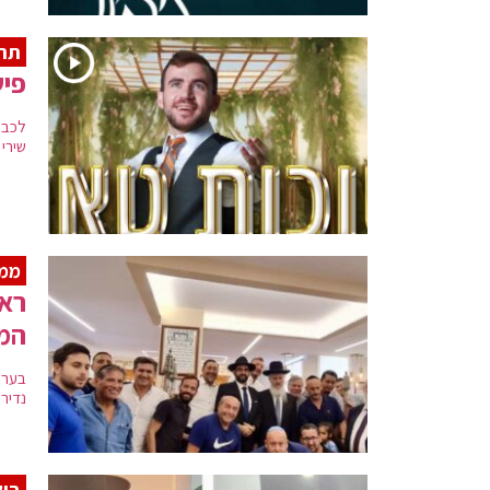
תרי
פיש
לכבו
שירי
ממש
ראש
המ
בערב
נדיר
בשו