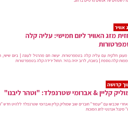
סו לשטחים של אנשים פרטיים ברחוב
 אוויר
ית מזג האוויר ליום חמישי: עליה קלה
מפרטורות
 מעונן חלקית עם עליה קלה בטמפרטורות. יעשה חם מהרגיל לעונה | ביום שישי, ת
מות קלה נוספת | בשבת, לרוב יהיה בהיר. תחול ירידה קלה בטמפרטורות
ך קדושה
ליק קליין & אברומי שטרנפלד: "וטהר ליבנו"
אחרי שכבשו עם "יעמוד" חוברים שוב שמוליק קליין ואברומי שטרנפלד ללהיט חדש "ו
" סינגל אנרגטי לחג הסוכות