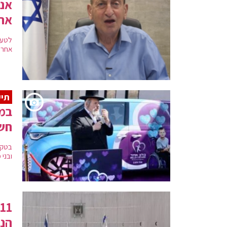
אנט
את 
לטענ
אחרת"
תיע
במע
חשמ
בטקס
ובני
הנ