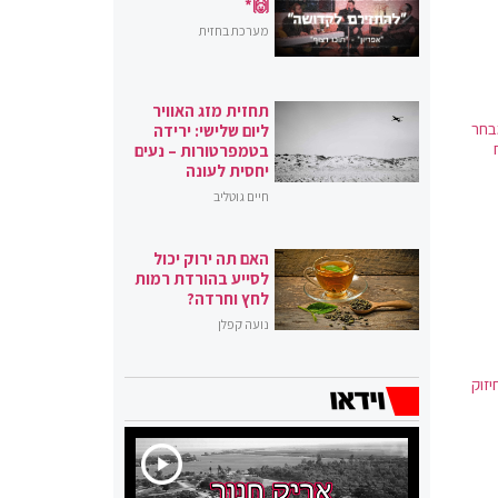
🙌*
מערכת בחזית
תחזית מזג האוויר
בחר
ליום שלישי: ירידה
בטמפרטורות – נעים
יחסית לעונה
חיים גוטליב
האם תה ירוק יכול
לסייע בהורדת רמות
לחץ וחרדה?
נועה קפלן
יזוק