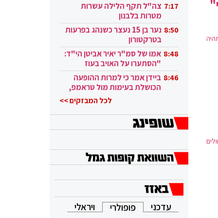
"
בקטאר"
צה"ל תקף הלילה עשרות
7:17
מטרות בלבנון
נער בן 15 נעצר כשנהג בפרעות
8:50
היה
בטרקטורון
אמו של סמ"ר יאיר אביטן הי"ד:
8:48
"הסתערו על האויב בעוז
ובגבורה"
ביידן אמר כי למרות ההופעה
8:46
הכושלת בעימות מול טראמפ,
הוא ממשיך
לכל המבזקים >>
לים
עדכני
ויראלי
פופולרי