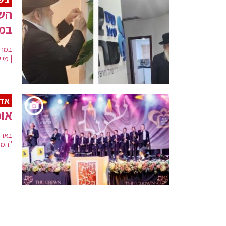
השק
במר
במרפ
| מי
אדי
אומ
בארצ
"המש