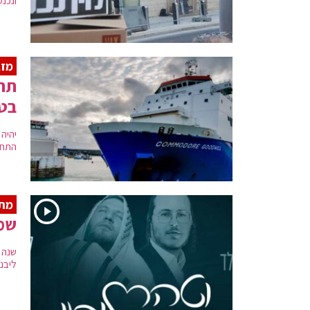
ונכנ
מזג
תחז
בט
יהיה
התחמ
מתו
שמו
שנה 
ליבנו