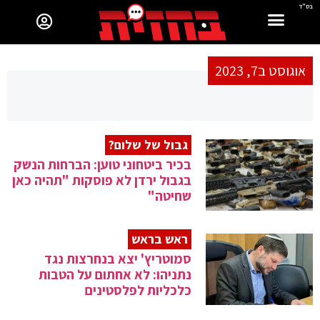
בס"ד
אוגוסט ב7, 2023
גבול של שלום?
בכיר ביטחוני טוען: הברחות הנשק
בגבול ירדן לא פוסקות "תהיה כאן
שחיטה"
ראש בראש
סמוטריץ' יצא בנחרצות נגד
נתניהו: לא אחתום על הטבות
כלכליות לפלסטינים