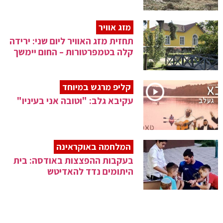
מזג אוויר
תחזית מזג האוויר ליום שני: ירידה
קלה בטמפרטורות – החום יימשך
קליפ מרגש במיוחד
עקיבא גלב: "וטובה אני בעיניו"
המלחמה באוקראינה
בעקבות ההפצצות באודסה: בית
היתומים נדד להאדיטש