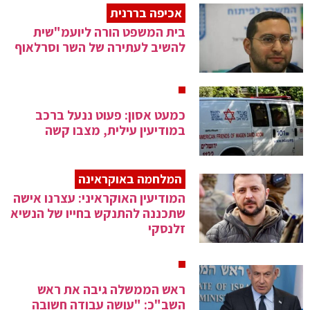
אכיפה בררנית
בית המשפט הורה ליועמ"שית
להשיב לעתירה של השר וסרלאוף
כמעט אסון: פעוט ננעל ברכב
במודיעין עילית, מצבו קשה
המלחמה באוקראינה
המודיעין האוקראיני: עצרנו אישה
שתכננה להתנקש בחייו של הנשיא
זלנסקי
ראש הממשלה גיבה את ראש
השב"כ: "עושה עבודה חשובה