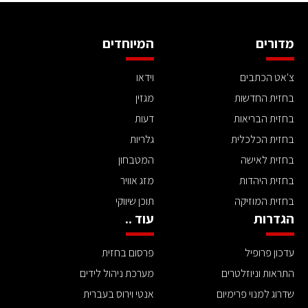
מדורים
המיוחדים
צ'אט הכתבים
וידאו
בחזית החדשות
מגזין
בחזית הבריאות
דעות
בחזית הכלכלית
גלריות
בחזית לאישה
המטבחון
בחזית היהדות
מזג אוויר
בחזית המוזיקה
תוכן שיווקי
הגדרות
עוד ..
עדכון פרופיל
פרסום בחזית
התראות וניוזלטרים
מערכת ניהול לידים
שדרוג למנוי פרימיום
אנטי וירוס בעברית