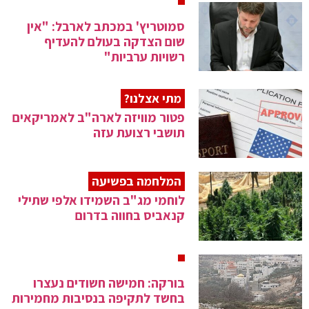
סמוטריץ' במכתב לארבל: "אין
שום הצדקה בעולם להעדיף
רשויות ערביות"
מתי אצלנו?
פטור מוויזה לארה"ב לאמריקאים
תושבי רצועת עזה
המלחמה בפשיעה
לוחמי מג"ב השמידו אלפי שתילי
קנאביס בחווה בדרום
בורקה: חמישה חשודים נעצרו
בחשד לתקיפה בנסיבות מחמירות