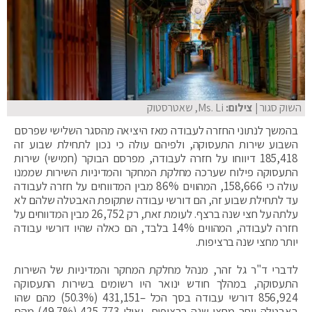
השוק סגור
| צילום:
Ms. Li, שאטרסטוק
בהמשך לנתוני החזרה לעבודה מאז היציאה מהסגר השלישי שפרסם
השבוע שירות התעסוקה, ולפיהם עולה כי נכון לתחילת שבוע זה
185,418 דיווחו על חזרה לעבודה, מפרסם הבוקר (חמישי) שירות
התעסוקה פילוח שערכה מחלקת המחקר והמדיניות השירות שממנו
עולה כי 158,666, המהווים 86% מבין המדווחים על חזרה לעבודה
עד לתחילת שבוע זה, הם דורשי עבודה שתקופת האבטלה שלהם לא
עלתה על חצי שנה ברצף. לעומת זאת, רק 26,752 מבין המדווחים על
חזרה לעבודה, המהווים 14% בלבד, הם כאלה שהיו דורשי עבודה
יותר מחצי שנה ברציפות.
לדברי ד"ר גל זהר, מנהל מחלקת המחקר והמדיניות של השירות
התעסוקה, במהלך חודש ינואר היו רשומים בשירות התעסוקה
856,924 דורשי עבודה בסך הכל –431,151 (50.3%) מהם שהו
באבטלה יותר מחצי שנה ברציפות, ואילו 425,773 (49.7%) מהם