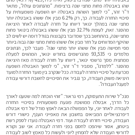
שהו באבטלה פחות מחצי שנה ברציפות. "מהנתונים עולה", מתאר
ד"ר זהר, "כי למשך השהות באבטלה יש השפעה משמעותית על
סיכויי החזרה לעבודה. כך, רק 6.2% מבין אלו ששהו באבטלה יותר
מחצי שנה במהלך ינואר דיווחו על חזרה לעבודה לאחר היציאה
מהסגר. זאת, לעומת 32.7% מבין אלו ששהו באבטלה בינואר פחות
מחצי שנה, בהתחשב בכך שמדובר בקבוצות בגודל דומה יש לשים לב
שהיקף המדווחים על חזר מבין אלו ששהו פחות מחצי שנה גבוה ביותר
מפי חמישה מבין אלו ששהו יותר מחצי שנה". מעבר לכך, הנתונים
מלמדים כי 93,535 מהנרשמים בחודש ינואר, המהווים למעלה
ממחצית מסך נרשמי ינואר, דיווחו על חזרה לעבודה מאז היציאה
מהסגר. "ללמדנו", מסביר ד"ר זהר, "כי למשך האבטלה השפעה
מכרעת על סיכויי החזרה לעבודה. ככל שנקרב בין מועד החזרה למועד
היציאה משוק העבודה, כך נגביר את הסיכויים להשבת דורשי עבודה
למעגל העבודה".
מנכ"ל שירות התעסוקה, רמי גראור: "זוהי הוכחה למה שטענו לאורך
כל הדרך, אבטלה ממושכת פוגעת משמעותית בסיכויי החזרה
לעבודה. לאחר יוני, על הממשלה הבאה לאמץ מודל של דמי אבטלה
דיפרנציאליים המביאים בחשבון את מאפייני הענף, כישורי דורש
העבודה, סיכויי חזרתו לעבודה ועוד. דמי האבטלה נועדו לספק רשת
ביטחון, אסור שיהפכו לחסם בפני חזרה לעבודה. אני שב וקורא
לדורשי העבודה שלא להמתין ליוני ולעשות כל מאמץ לשוב לעבודה