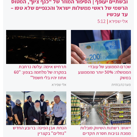
ובשתיים יעופף | הסיפור המוזר של "כנף ציון", המטוס
הרשמי של ראשי ממשלות ישראל והכנפיים שלא טסו –
עד עכשיו
אלי שפירא
|
5:12
שכרם הממוצע של עובדי
תרחיש אימה: עלטה נרחבת
הממשלה: 50% יותר מהממוצע
במקרה של מלחמה בצפון: "60
במשק
אחוז יהיו בלי חשמל"
מערכת בחזית
אלי שפירא
ייאוש: רשתות השיווק סובלות
הנחת אבן הפינה: ברובע החדש
ממכת גניבות חסרת תקדים
"נחלים" בקצרין