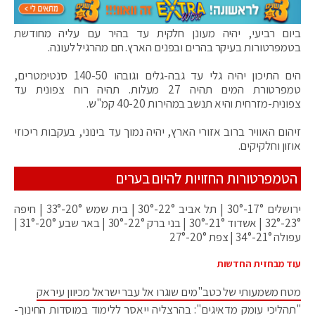
ביום רביעי, יהיה מעונן חלקית עד בהיר עם עליה מחודשת
בטמפרטורות בעיקר בהרים ובפנים הארץ. חם מהרגיל לעונה.
הים התיכון יהיה גלי עד גבה-גלים וגובהו 140-50 סנטימטרים,
טמפרטורת המים תהיה 27 מעלות. תהיה רוח צפונית עד
צפונית-מזרחית והיא תנשב במהירות 40-20 קמ"ש.
זיהום האוויר ברוב אזורי הארץ, יהיה נמוך עד בינוני, בעקבות ריכוזי
אוזון וחלקיקים.
הטמפרטורות החזויות להיום בערים
ירושלים 17°-30° | תל אביב 22°-30° | בית שמש 20°-33° | חיפה
23°-32° | אשדוד 21°-30° | בני ברק 22°-30° | באר שבע 20°-31° |
עפולה 21°-34° | צפת 20°-27°
עוד מבחזית החדשות
מטח משמעותי של כטב"מים שוגרו אל עבר ישראל מכיוון עיראק
"תהליכי עומק מדאיגים": בהרצליה ייאסר ללימוד במוסדות החינוך-