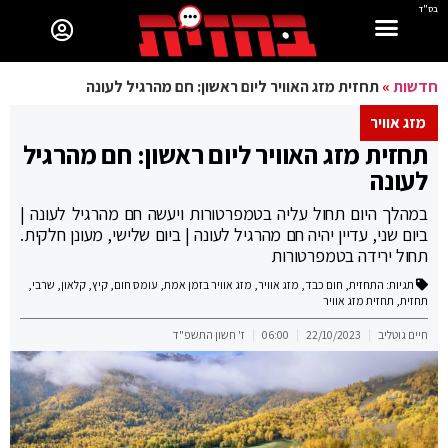
בס"ד
חדשות
»
תחזית מזג האוויר ליום ראשון: חם מהרגיל לעונה
מזג אוויר
תחזית מזג האוויר ליום ראשון: חם מהרגיל
לעונה
במהלך היום תחול עליה בטמפרטורות ויעשה חם מהרגיל לעונה |
ביום שני, עדיין יהיה חם מהרגיל לעונה | ביום שלישי, מעונן חלקית.
תחול ירידה בטמפרטורות
תגיות:
התחזית
,
חום כבד
,
מזג אוויר
,
מזג אוויר בזמן אמת
,
עומס חום
,
קיץ
,
קלאון
,
שרבי
,
תחזית
,
תחזית מזג אוויר
חיים גוטליב
22/10/2023
06:00
ז' חשון התשפ"ד