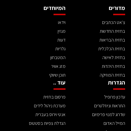
מדורים
המיוחדים
צ'אט הכתבים
וידאו
בחזית החדשות
מגזין
בחזית הבריאות
דעות
בחזית הכלכלית
גלריות
בחזית לאישה
המטבחון
בחזית היהדות
מזג אוויר
בחזית המוזיקה
תוכן שיווקי
הגדרות
עוד ..
עדכון פרופיל
פרסום בחזית
התראות וניוזלטרים
מערכת ניהול לידים
שדרוג למנוי פרימיום
אנטי וירוס בעברית
המייל האדום
הגדלת צפיות בסטטוס