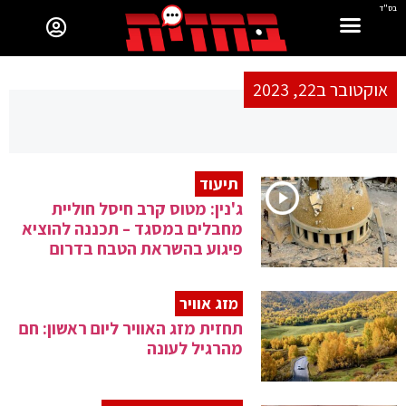
בס"ד
אוקטובר ב22, 2023
תיעוד
ג'נין: מטוס קרב חיסל חוליית
מחבלים במסגד – תכננה להוציא
פיגוע בהשראת הטבח בדרום
מזג אוויר
תחזית מזג האוויר ליום ראשון: חם
מהרגיל לעונה