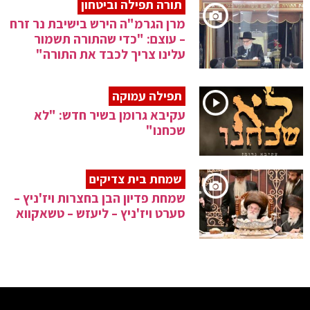
תורה תפילה וביטחון
מרן הגרמ"ה הירש בישיבת נר זרח
– עוצם: "כדי שהתורה תשמור
עלינו צריך לכבד את התורה"
תפילה עמוקה
עקיבא גרומן בשיר חדש: "לא
שכחנו"
שמחת בית צדיקים
שמחת פדיון הבן בחצרות ויז'ניץ –
סערט ויז'ניץ – ליעזש – טשאקווא