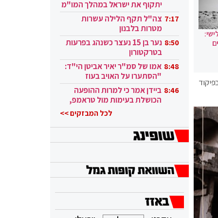
יתקוף את ישראל במהלך המו"מ
בקטאר"
צה"ל תקף הלילה עשרות
7:17
מטרות בלבנון
ישי:
נער בן 15 נעצר כשנהג בפרעות
8:50
ם
בטרקטורון
אמו של סמ"ר יאיר אביטן הי"ד:
8:48
"הסתערו על האויב בעוז
פיקוד
ובגבורה"
ביידן אמר כי למרות ההופעה
8:46
הכושלת בעימות מול טראמפ,
הוא ממשיך
לכל המבזקים >>