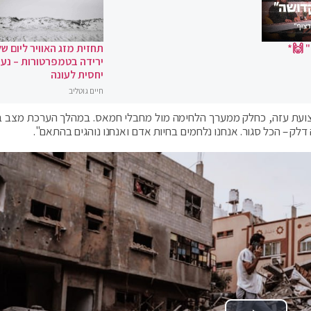
 🙌*
תחזית מזג האוויר ליום של
ירידה בטמפרטורות – נעי
יחסית לעונה
חיים גוטליב
רצועת עזה, כחלק ממערך הלחימה מול מחבלי חמאס. במהלך הערכת מצב ב
 דלק – הכל סגור. אנחנו נלחמים בחיות אדם ואנחנו נוהגים בהתאם".