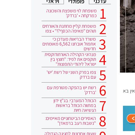
עדכני
ויראלי
פופולרי
משפחת לוי משפצת והשכונה
כמרקחה • 'ברדק'
משפחת קליין מחתנת והאורחים
תוהים "מאיפה הכסף?!" • צפו
משרד הבריאות מעדכן כי
אתמול אובחנו 6,562 מאומתים
חדשים
מנהיגי הקהילה האורתודוקסית
תוקפים את לפיד: "חוצץ בין
ישראל ליהודי התפוצות"
צפו בפרק השני של רשת 'יש'
עם ברדק
רשת יש בהפקה מטורפת עם
ין בא
'ברדק'
הכותל המערבי: בג"ץ ידון
במתווה הכותל בראשות
הנשיאה חיות
האסירים הביטחוניים מאיימים:
"נשבות רעב ברמאדן"
שעות אחרונות לחגיגה הגדולה