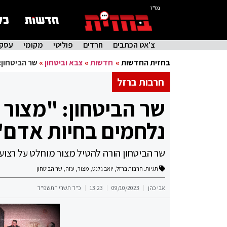
בס"ד
צ'אט הכתבים
חרדים
פוליטי
מקומי
עסקי
בחזית החדשות
»
חדשות
»
צבא וביטחון
»
שר הביטחון:
חרבות ברזל
שר הביטחון: "מצור 
נלחמים בחיות אדם"
שר הביטחון הורה להטיל מצור מוחלט על רצועת
תגיות:
חרבות ברזל
,
יואב גלנט
,
מצור
,
עזה
,
שר הביטחון
אבי כהן
09/10/2023
13:23
כ"ד תשרי התשפ"ד