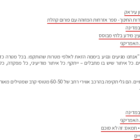
ן עיראק
דות החינוך- ספר אזרחות המזוהה עם פורום קהלת
במדינה
ין: מידע בלתי מבוסס
 האמריקני
"אנחנו מגיעים ונגיע ביממה הזאת לאלפי מטרות שהותקפו. בכל מטרה כז
 כל איתור שיש בו מחבלים – ייתקף. כל איתור מודיעיני, כל מפקדה, כל
"צה"ל נמצא בהתקפה. אנחנו עברנו לגלי תקיפה עוצמתיים. הם גלי תקיפה בהרכב אווירי רחב של 60-50 מטוסי
במדינה
 האמריקני
 חמאס: זה לא סוכם
ים