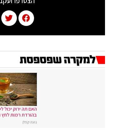
הצטרפו ועקב
האם תה ירוק יכול לס
בהורדת רמות לחץ 
נועה קפלן