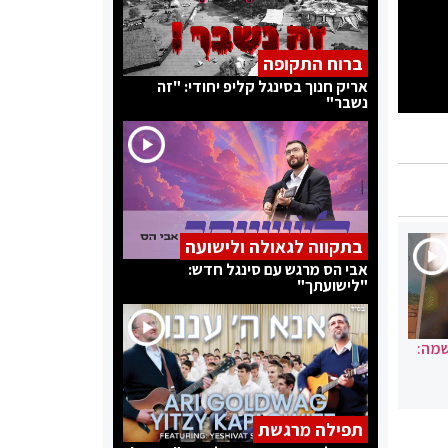
ברוח התקופה
אריק חנוך בסינגל קליפ יחודי: "זה
נשבר"
בתקווה לגאולה ולישועה
אבי הס מרגש עם סינגל חדש:
"לישועתך"
שמה:
תפילה מרגשת