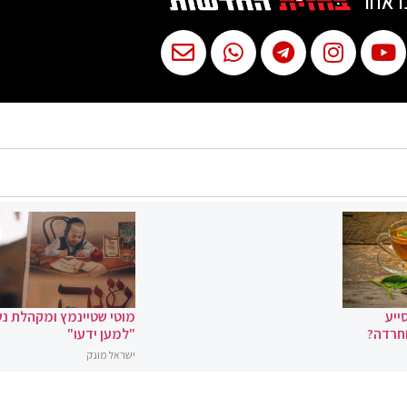
ו אחר
ייע
מוטי שטיינמץ ומקהלת נ
וחרדה?
"למען ידעו"
ישראל מונק