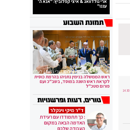
ארי גולדוואג & איצי קפלוביץ: "אנא ה'
עננו"
צילום:
קובי גדעון / לע"מ
ראש הממשלה בנימין נתניהו בהרמת כוסית
לקראת ראש השנה במוסד, בשב"כ ועם
פורום מטכ"ל
ד"ר מיקי וינקלר
: כך תתמודדו עם רעידת
האדמה הבאה במקום
העבודה שלכם