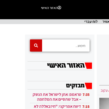
האזור האישי
וויר
לוח עברי
עקוב
טראמפ: אתן לישראל את הנשק
7:35
– אבל שתסיים את המלחמה
בעזה
דיווח אמריקני: "חיזבאללה לא
7:18