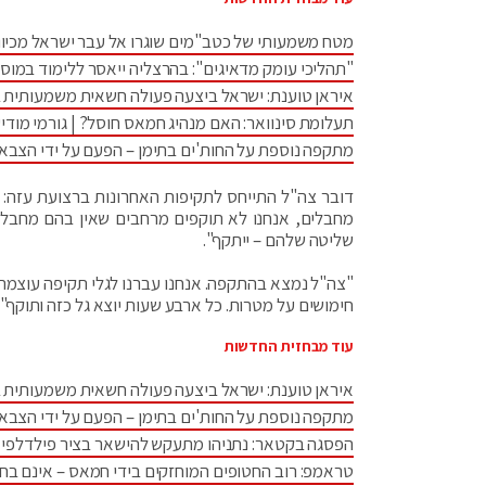
מטח משמעותי של כטב"מים שוגרו אל עבר ישראל מכיוו
"תהליכי עומק מדאיגים": בהרצליה ייאסר ללימוד במוס
איראן טוענת: ישראל ביצעה פעולה חשאית משמעותית 
תעלומת סינוואר: האם מנהיג חמאס חוסל? | גורמי מודיע
מתקפה נוספת על החות'ים בתימן – הפעם על ידי הצבא
דובר צה"ל התייחס לתקיפות האחרונות ברצועת עזה: 
מחבלים, אנחנו לא תוקפים מרחבים שאין בהם מחבלים.
שליטה שלהם – ייתקף".
חימושים על מטרות. כל ארבע שעות יוצא גל כזה ותוקף".
עוד מבחזית החדשות
איראן טוענת: ישראל ביצעה פעולה חשאית משמעותית 
מתקפה נוספת על החות'ים בתימן – הפעם על ידי הצבא
הפסגה בקטאר: נתניהו מתעקש להישאר בציר פילדלפי •
טראמפ: רוב החטופים המוחזקים בידי חמאס – אינם בחי