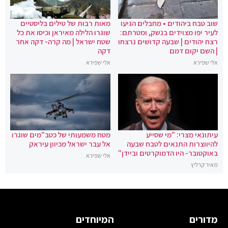
שוב טבח ביהודים • מחבלים הגיעו
מאות רבות של טילים בליסטיים
לעיר יפו מצוידים בנשק, ומטרתם:
שוגרו הלילה מאיראן וכיסו את כל
רצח יהודים | שבעה קדושים נרצחו
שטח ישראל | מה קרה- דקה אחר
| השם יקום דמם
דקה
אלי שפירא
אלי שפירא
עיתונאי מצרי: "מי שסייע
מטח משמעותי של כטב"מים שוגרו
להיווצרות התנאים לטבח שבעה
אל עבר ישראל מכיוון עיראק
באוקטובר- היו הדמוקרטים וביידן"
אלי שפירא
מאיר קרליץ
מדורים
המיוחדים