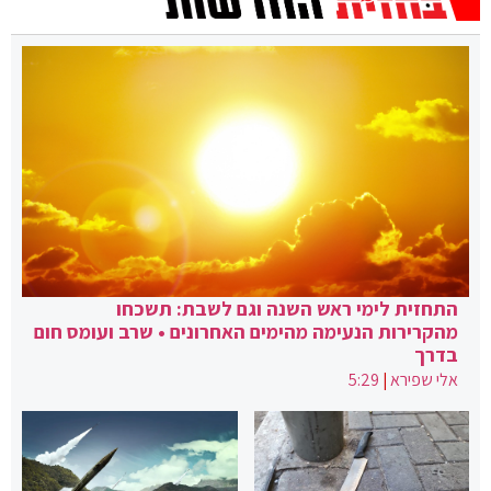
התחזית לימי ראש השנה וגם לשבת: תשכחו
מהקרירות הנעימה מהימים האחרונים • שרב ועומס חום
בדרך
אלי שפירא
|
5:29