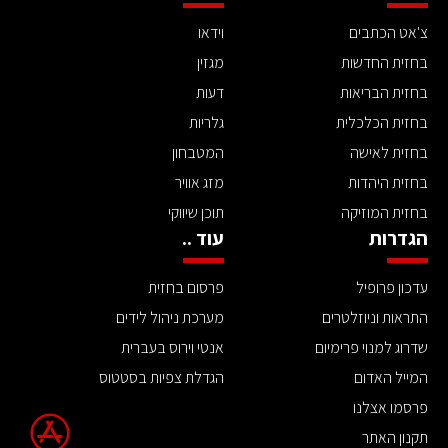
צ'אט הכתבים
וידאו
בחזית החדשות
מגזין
בחזית הבריאות
דעות
בחזית הכלכלית
גלריות
בחזית לאישה
המטבחון
בחזית היהדות
מזג אוויר
בחזית המוזיקה
תוכן שיווקי
הגדרות
עוד ..
עדכון פרופיל
פרסום בחזית
התראות וניוזלטרים
מערכת ניהול לידים
שדרוג למנוי פרימיום
אנטי וירוס בעברית
המייל האדום
הגדלת צפיות בסטטוס
פרסמו אצלנו
תקנון האתר