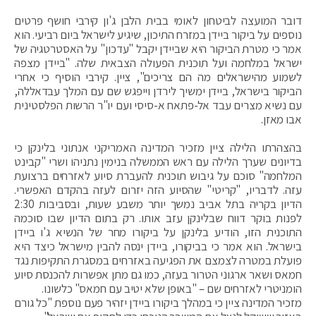
דובר המועצה לביטחון לאומי בבית הלבן ג'ון קירבי חושף פרטים
נוספים על ביקור ביידן במזרח התיכון, שיגיע לישראל ביום רביעי. הוא
אמר כי מטרת הביקור היא שביידן יקבל "עדכון" על האסטרטגיה של
ישראל במלחמה ועל תוכנית הפעולה הצבאית שלה. "ביידן מצפה
לשמוע מהישראלים מה הם צריכים", ציין. קירבי הוסיף כי אחרי
הביקור בישראל, ביידן ימשיך לירדן וייפגש שם עם המלך עבדאללה,
עם נשיא מצרים עבד אל-פתאח א-סיסי ועם יו"ר הרשות הפלסטינית
אבו מאזן.
בהצהרתו הלילה ציין מזכיר המדינה האמריקני אנתוני בלינקן כי
בדיונים שערך הלילה עם ראש הממשלה בנימין נתניהו ושרי "קבינט
המלחמה" סוכם על גיבוש תוכנית להעברת סיוע לאזרחים ברצועת
עזה. לדבריו, "קריטי" שהסיוע הזה יזרום לעזה בהקדם האפשרי.
הדיון בקריה בתל אביב נמשך יותר משבע שעות, ובסביבות 2:30
לפנות בוקר דווח שבלינקן עזב אותו. רק בתום הדיון שבו סוכמה
התוכנית הזו, הודיע בלינקן על ביקורו מחר של הנשיא ג'ו ביידן
בישראל. הוא אמר כי בביקורו, ביידן ינסה להבין מישראל כיצד היא
פועלת במטרה לצמצם את הפגיעה באזרחים במסגרת התקיפות נגד
חמאס ושאר ארגוני הטרור בעזה, כמו גם מתן אפשרות להכנסת סיוע
הומניטרי לאזרחים שם – "באופן שלא יטיב עם חמאס" כלשונו.
מזכיר המדינה ציין כי במהלך ביקורו ביידן יזהיר פעם נוספת "כל גורם