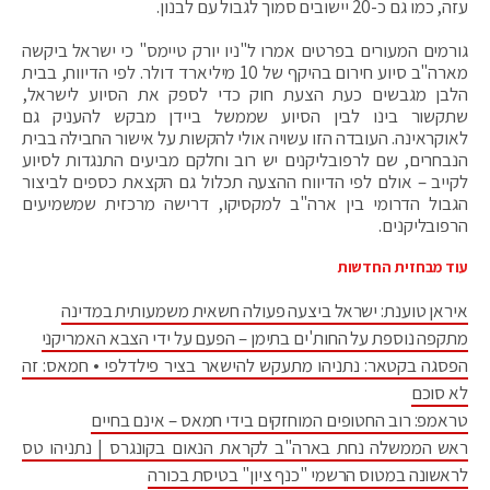
עזה, כמו גם כ-20 יישובים סמוך לגבול עם לבנון.
גורמים המעורים בפרטים אמרו ל"ניו יורק טיימס" כי ישראל ביקשה
מארה"ב סיוע חירום בהיקף של 10 מיליארד דולר. לפי הדיווח, בבית
הלבן מגבשים כעת הצעת חוק כדי לספק את הסיוע לישראל,
שתקשור בינו לבין הסיוע שממשל ביידן מבקש להעניק גם
לאוקראינה. העובדה הזו עשויה אולי להקשות על אישור החבילה בבית
הנבחרים, שם לרפובליקנים יש רוב וחלקם מביעים התנגדות לסיוע
לקייב – אולם לפי הדיווח ההצעה תכלול גם הקצאת כספים לביצור
הגבול הדרומי בין ארה"ב למקסיקו, דרישה מרכזית שמשמיעים
הרפובליקנים.
עוד מבחזית החדשות
איראן טוענת: ישראל ביצעה פעולה חשאית משמעותית במדינה
מתקפה נוספת על החות'ים בתימן – הפעם על ידי הצבא האמריקני
הפסגה בקטאר: נתניהו מתעקש להישאר בציר פילדלפי • חמאס: זה
לא סוכם
טראמפ: רוב החטופים המוחזקים בידי חמאס – אינם בחיים
ראש הממשלה נחת בארה"ב לקראת הנאום בקונגרס | נתניהו טס
לראשונה במטוס הרשמי "כנף ציון" בטיסת בכורה