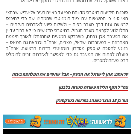
באזור ששוקל לנצל את המשבר הנוכחי כדי לתקוף את ישראל".
סוכנות הידיעות רויטרס מדווחת מפי עד ראייה בעיר אל-עריש שבחצי
האי סיני כי המשאיות עם ציוד הומניטרי שהמתינו שם כדי להיכנס
לרצועת עזה דרך מעבר רפיח – ולשלוח סיוע לאזרחים העזתים –
החלו לנוע לקראת מעבר הגבול. ברויטרס מדגישים כי לא ברור עדיין
אם המעבר אכן נפתח, כשברקע המגעים שהתנהלו לאורך היממה
האחרונה – במעורבות ישראל, מצרים, ארה"ב וכנראה גם חמאס –
בנוגע להסכם שיספק מסדרון הומניטרי בדרום הרצועה. ארה"ב
פועלת לפתוח את המעבר גם כדי לאפשר לאזרחים זרים להימלט
דרכו מעזה למצרים.
טראמפ: אתן לישראל את הנשק – אבל שתסיים את המלחמה בעזה
צה"ל תקף הלילה עשרות מטרות בלבנון
נער בן 15 נעצר כשנהג בפרעות בטרקטורון