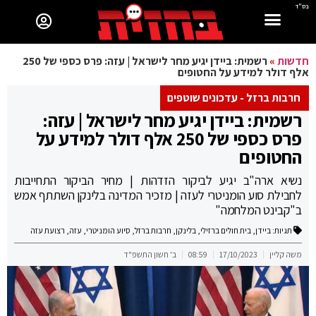
בס"ד
חדשות
»
רשמית: ביידן יגיע מחר לישראל | עזה: פרס כספי של 250
אלף דולר למידע על החטופים
חרבות ברזל - עדכונים שוטפים
רשמית: ביידן יגיע מחר לישראל | עזה:
פרס כספי של 250 אלף דולר למידע על
החטופים
נשיא ארה"ב יגיע לביקור הזדהות | מחיר הביקור התחייבות
לחבילת סוע הומניטרי לעזה | מזכיר המדינה בלינקן השתתף אמש
ב"קבינט המלחמה"
תגיות:
ביידן
,
בית חולים ברזילי
,
בלינקן
,
חרבות ברזל
,
סיוע הומניטרי
,
עזה
,
רצועת עזה
משה קליין
17/10/2023
08:59
ב' חשון התשפ"ד