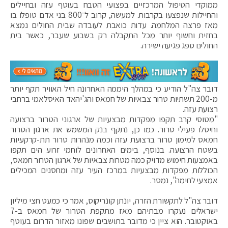
ממוקדי הטיפול המרכזיים בפצועי הטבח בעוטף עזה ובחיילים
והחיילות שנפצעו בקרבות. למעשה, קרוב ל־800 בני אדם טופלו בו
מאז פרצה המלחמה. עדות כואבת לעובדה שבית החולים נמצא
בחזית וחשוף יותר מכל התקבלה רק בשבוע שעבר, כאשר בית
החולים ספג פגיעה ישירה.
דובר צה"ל הודיע כי במהלך היממה האחרונה חיל האוויר תקף יותר
מ-200 תשתיות טרור צבאיות של חמאס והג'יהאד האיסלאמי ברחבי
רצועת עזה.
"מטוסי קרב תקפו מפקדות מבצעיות של ארגוני הטרור ברצועה
וחיסלו פעילי טרור. כמו כן, נתקף בנק המשמש את ארגון הטרור
חמאס למימון טרור ברצועת עזה וכמה מנהרות טרור תת-קרקעיות
בשטח הרצועה. בנוסף, בימים האחרונים לוחמי זרוע הים תקפו
באמצעות חימוש מדויק כמה מטרות צבאיות של ארגון הטרור חמאס,
הכוללות מפקדות מבצעיות במרכז העיר עזה ומחסנים המכילים
אמצעי לחימה", נמסר.
דובר צה"ל לתקשורת הזרה, יונתן קונריקוס, אמר כי כמעט חצי מיליון
ישראלים נעקרו מבתיהם מאז מתקפת הטרור של חמאס ב-7
באוקטובר. הוא ציין כי מדובר בתושבים שפונו מאזור הדרום בעוטף