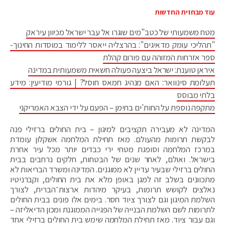
עוד מבחזית החדשות
מטח משמעותי של כטב"מים שוגרו אל עבר ישראל מכיוון עיראק
"תהליכי עומק מדאיגים": בהרצליה ייאסר ללימוד במוסדות החינוך-
ספר אזרחות המזוהה עם פורום קהלת
איראן טוענת: ישראל ביצעה פעולה חשאית משמעותית במדינה
תעלומת סינוואר: האם מנהיג חמאס חוסל? | גורמי מודיעין: מידע
בלתי מבוסס
מתקפה נוספת על החות'ים בתימן – הפעם על ידי הצבא האמריקני
המדינה לא מעבירה תקציבים למיגון – בית החולים ברזילי פנה
לבקשת תרומות מהעולם. מאז תחילת המלחמה אשקלון עומדת
במרכז המלחמה וסופגת מטחי ירי כבדים יותר מכל עיר אחרת
בישראל. ואולם, לאחר שנים של הבטחות, חלקים נרחבים בבית
החולים ברזילי שבעיר עדיין לא ממוגנים. המדינה ומשרד הבריאות לא
מתכוונים בשלב זה למגן באופן מלא את בית החולים, וקברניטיו
נאלצים לקושש תרומות, בעיקר מיהדות ארצות־הברית, לצורך
השלמת המיגון וגם לצורך ציוד חסר. בימים אלו פונים בבית החולים
לתרומות לשם השלמת הבנייה של הפגייה הממוגנת ומכון הדיאליזה –
וגם עבור ציוד. מאז תחילת המלחמה שימש בית החולים ברזילי אחד