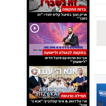
ברוח התקופה
אריק חנוך בסינגל קליפ יחודי: "זה
נשבר"
בתקווה לגאולה ולישועה
אבי הס מרגש עם סינגל חדש:
"לישועתך"
תפילה מרגשת
ארי גולדוואג & איצי קפלוביץ: "אנא ה'
עננו"