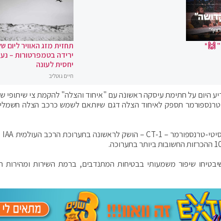
 🙌*
תחזית מזג האוויר ליום של
ירידה בטמפרטורות – נעי
יחסית לעונה
חיים גוטליב
יע היום על חתימת עיסקה ראשונה עם "איחוד והצלה" להקמת צי שיתופי של
"ח במסגרתה, סיטי-טרנספורמר תספק לאיחוד הצלה דגם שיותאם לשמש כרכב הצלה חשמלי 
הדגם החדש של
ים בשלב הראשון, שיבטיחו שיפור משמעותי בבטיחות המתנדבים, ברמת השירות ומהירות 