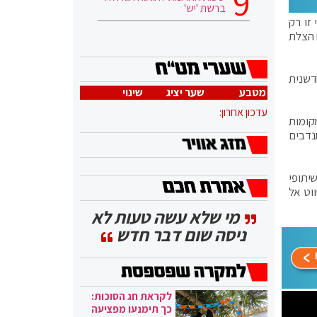
ברשת 'יש'
זו רק
ם ה CT-1 הדבר יכול להבטיח הצלת
דשנית
מטבע
שער יציג
שינוי
עדכון אחרון:
קומות
, בניינים עתירי משרדים או מגורים. באיחוד הצלה ישנם יותר מ-6,000 מתנדבים
יתופי
וט אל
מי שלא עשה טעות לא
ניסה שום דבר חדש
לקראת חג הסוכות:
כך תימנעו מפציעה