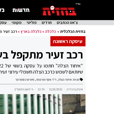
בס"ד
צ'אט הכתבים
חרדים
פוליטי
מקומי
עסקי
בחזית הכלכלית
»
כלכלה
»
כלכלה בארץ
»
רכב זעיר מ
עיסקה ראשונה
רכב זעיר מתקפל בש
שיותאם לשמש כרכב הצלה חשמלי עירוני זעיר 
תגיות:
איחוד הצלה
,
ד"ר אסף פורמוזה
,
סיטי טרנספורמר
איציק ברנדויין
11/10/2021
22:35
ה' חשון התשפ"ב