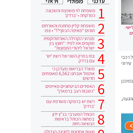
עדכני
ויראלי
פופולרי
משפחת לוי משפצת והשכונה
כמרקחה • 'ברדק'
משפחת קליין מחתנת והאורחים
ישי:
תוהים "מאיפה הכסף?!" • צפו
ם
מנהיגי הקהילה האורתודוקסית
תוקפים את לפיד: "חוצץ בין
ישראל ליהודי התפוצות"
צפו בפרק השני של רשת 'יש'
 רכבי
עם ברדק
עירוני
משרד הבריאות מעדכן כי
אתמול אובחנו 6,562 מאומתים
חדשים
 הרכב החשמלי העירוני המתקפל של סיטי-טרנספורמר – CT-1 – הושק לראשונה בתערוכת הרכב העולמית IAA במינכן
האסירים הביטחוניים מאיימים:
"נשבות רעב ברמאדן"
ההגעה,
רשת יש בהפקה מטורפת עם
'ברדק'
הכותל המערבי: בג"ץ ידון
במתווה הכותל בראשות
הנשיאה חיות
שעות אחרונות לחגיגה הגדולה