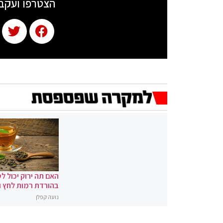
הצטרפו ועקב
האם תה ירוק יכול לס
בהורדת רמות לחץ 
נועה קפלן