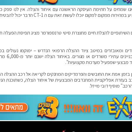
ו שמחים על חתימת העיסקה הראשונה עם איחוד והצלה. אין לנו ספק כי 
תחילת הדרך. חברות דוגמת איחוד והצלה, שחייבות להגיע במהירות ממקום למקום יוכלו לעשות זאת ע
ם השיתופיים להצלת חיים מתוצרת סיטי טרנספורמר מציג תפיסת הפעלה ח
דים ומאובזרים במיטב ציוד ההצלה הרפואי הנדרש – ימוקמו נעולים במ
אסטרטגיים במרחבי העיר, בעיקר במתחמי עסקים
בזמן אמת את החובשים והפרמדיקים המוזנקים לקריאה אל רכב ההצלה הש
רכב בעזרת אפליקציית המתנדבים המבצעית של איחוד הצלה, כשתוכנת הניו
רכב." מוסיף דובי מייזל.