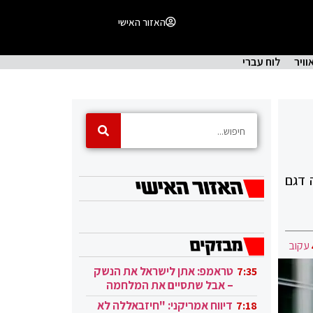
האזור האישי
וויר
לוח עברי
צלה דגם
עקוב
טראמפ: אתן לישראל את הנשק
7:35
– אבל שתסיים את המלחמה
בעזה
דיווח אמריקני: "חיזבאללה לא
7:18