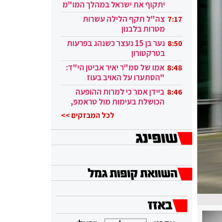
יתקוף את ישראל במהלך המו"מ
בקטאר"
צה"ל תקף הלילה עשרות
7:17
מטרות בלבנון
נער בן 15 נעצר כשנהג בפרעות
8:50
בטרקטורון
אמו של סמ"ר יאיר אביטן הי"ד:
8:48
"הסתערו על האויב בעוז
ובגבורה"
ביידן אמר כי למרות ההופעה
8:46
הכושלת בעימות מול טראמפ,
הוא ממשיך
לכל המבזקים >>