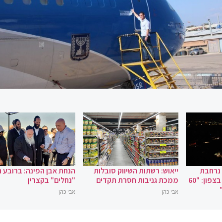
 נרחבת
ייאוש: רשתות השיווק סובלות
הנחת אבן הפינה: ברובע 
במקרה של מלחמה בצפון: "60
ממכת גניבות חסרת תקדים
"נחלים" בקצרין
אבי כהן
אבי כהן