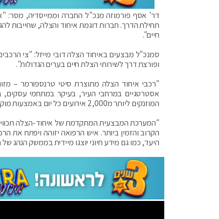
דר' אסף פורמוזה מנכ"ל החברה וממייסדיה, מסר: "אנ
חיים".
סמנכ"ל מבצעים באיחוד הצלה דובי מייזל: "צי הרכבי
ופורצת דרך לשירותי הצלת חיים בערים הגדולות".
"רכבי איחוד הצלה מתוצרת סיטי טרנספורמר – מזוו
המוזנקים ליותר מ2,000 אירועים כל יום באמצעות מוקד מבצעי שמפעיל מערכות מקצועיות".
"המערכת המבצעית המתקדמת של איחוד-הצלה תכווין 
הקרוב והזמין ביותר. איש הרפואה יזוהה ויפתח את ה
היעד, כמו גם מידע חיוני יוצגו מיידית בממשק הנהג של ה