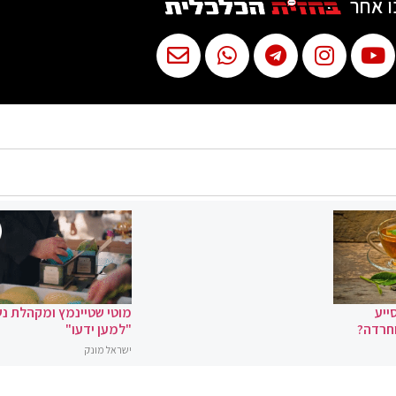
ו אחר
ייע
מוטי שטיינמץ ומקהלת נ
וחרדה?
"למען ידעו"
ישראל מונק