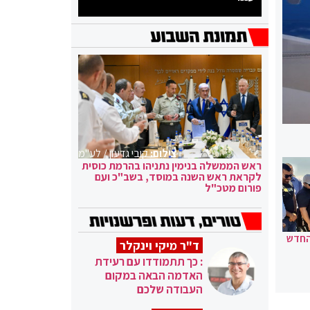
צילום:
קובי גדעון / לע"מ
ראש הממשלה בנימין נתניהו בהרמת כוסית
לקראת ראש השנה במוסד, בשב"כ ועם
פורום מטכ"ל
החדש
ד"ר מיקי וינקלר
: כך תתמודדו עם רעידת
האדמה הבאה במקום
העבודה שלכם