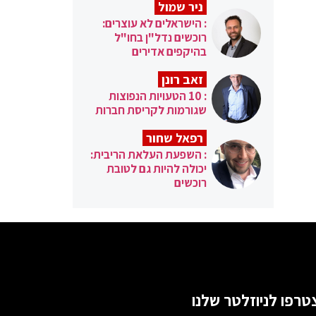
ניר שמול
: הישראלים לא עוצרים:
רוכשים נדל"ן בחו"ל
בהיקפים אדירים
זאב רונן
: 10 הטעויות הנפוצות
שגורמות לקריסת חברות
רפאל שחור
: השפעת העלאת הריבית:
יכולה להיות גם לטובת
רוכשים
טרפו לניוזלטר שלנו