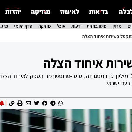
ם
מגזין
פוטו בחזית
דעות
אוכל
מוזיקה
הדף היומי
מזג א
תקפל בשירות איחוד הצלה
ירות איחוד הצלה
"איחוד הצלה" חתמו על עסקה בשווי של 22 מיליון ₪ במסגרתה, סיטי-טרנספורמר תספק לאיחוד ה
בערי ישראל