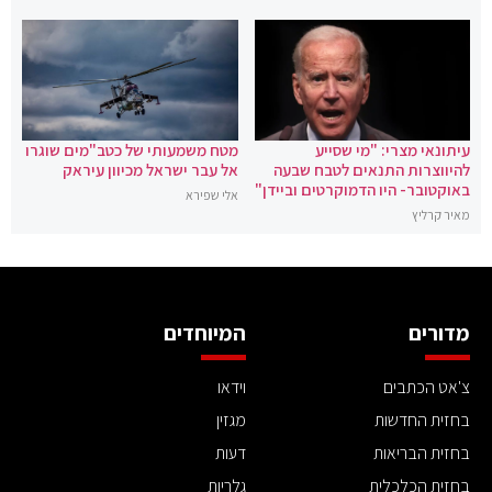
עיתונאי מצרי: "מי שסייע
מטח משמעותי של כטב"מים שוגרו
להיווצרות התנאים לטבח שבעה
אל עבר ישראל מכיוון עיראק
באוקטובר- היו הדמוקרטים וביידן"
אלי שפירא
מאיר קרליץ
מדורים
המיוחדים
צ'אט הכתבים
וידאו
בחזית החדשות
מגזין
בחזית הבריאות
דעות
בחזית הכלכלית
גלריות