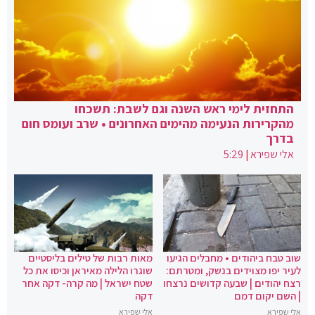
התחזית לימי ראש השנה וגם לשבת: תשכחו
מהקרירות הנעימה מהימים האחרונים • שרב ועומס חום
בדרך
אלי שפירא
|
5:29
שוב טבח ביהודים • מחבלים הגיעו
מאות רבות של טילים בליסטיים
לעיר יפו מצוידים בנשק, ומטרתם:
שוגרו הלילה מאיראן וכיסו את כל
רצח יהודים | שבעה קדושים נרצחו
שטח ישראל | מה קרה- דקה אחר
| השם יקום דמם
דקה
אלי שפירא
אלי שפירא