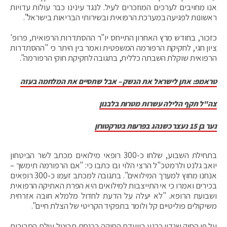
אנו מחויבים לערכים המוזכרים לעיל. לנגד עינינו כבר עולות עדויות
ראשונות לפגיעה במערכת הרפואית ובשירותי הבריאות בישראל".
כזכור, בחודש מרץ האחרון התייחס יו"ר ההסתדרות הרפואית, פרופ'
ציון חגי, לחקיקת הרפורמה המשפטית ואמר בין היתר כי "ההסתדרות
הרפואית שוקלת השבתה כללית, בתגובה לחקיקת חוקי הרפורמה".
טראמפ: אתן לישראל את הנשק – אבל שתסיים את המלחמה בעזה
צה"ל תקף הלילה עשרות מטרות בלבנון
נער בן 15 נעצר כשנהג בפרעות בטרקטורון
בתחילת השבוע, שלחו כ-300 רופאי מילואים מכתב לשר הביטחון
יואב גלנט ולרמטכ"ל הרצי הלוי ובו כתבו כי: "אם הרפורמה תימשך –
אנחנו מחוץ למערך המילואים". בתגובה למכתב זעמו כ-300 רופאים
בכירים ואמרו כי אי התייצבות למילואים היא הפרת האתיקה הרפואית
ושבועת הרופא. "לא יעלה על הדעת לחדול מלמלא חובה אזרחית
משיקולים פוליטיים קל ולומר בתפקיד הקריטי של הצלת חיים".
על פי החוק שנדון כרגע בוועדת החוקה בכנסת תבוטל עילת הסבירות