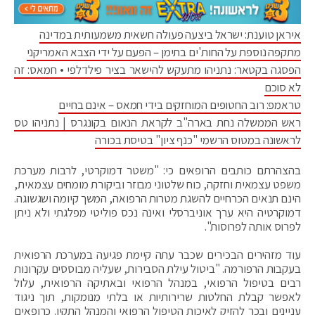
איראן טוענת: ישראל ביצעה פעולה חשאית משמעותית במדינה
מתקפה נוספת על החות'ים בתימן – הפעם על ידי הצבא האמריקני
הפסגה בקטאר: נתניהו מתעקש להישאר בציר פילדלפי • חמאס: זה
לא סוכם
טראמפ: רוב החטופים המוחזקים בידי חמאס – אינם בחיים
ראש הממשלה נחת בארה"ב לקראת הנאום בקונגרס | נתניהו טס
לראשונה במטוס הרשמי "כנף ציון" בטיסת בכורה
בהצהרתם כותבים הרופאים כי: "משטר דמוקרטי, לרבות מערכת
משפט עצמאית וחזקה, כוח שלטוני מבוזר וביקורת מומחים עצמאית,
הינם תנאים הכרחיים להשגת מטרות הרפואה, המשך קיומה ושגשוגה.
דמוקרטיה היא ערך אוניברסלי ואינה נכס פוליטי מפלגתי ולא ניתן
לפרוס אותה לפרוסות".
עוד מזהירים הבכירים שכבר עתה קיימת פגיעה במערכת הרפואית
בעקבות הרפורמה. "ביטול עילת הסבירות, שעליה מבוססים עקרונות
רבים בטיפול הרפואי, במנהל הרפואי ובאתיקה הרפואית, עלול
לאפשר קבלת החלטות שרירותיות או בלתי מנומקות, תוך ניגוד
עניינים ובכך להזיק לאיכות הטיפול הרפואי והמנהל התקין. כרופאים