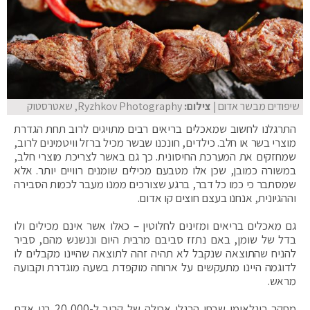
שיפודים מבשר אדום
| צילום:
Ryzhkov Photography, שאטרסטוק
התרגלנו לחשוב שמאכלים בריאים רבים מתויגים לרוב תחת הגדרת
מוצרי בשר או חלב. כילדים, חונכנו שבשר מכיל ברזל וויטמינים לרוב,
שמחזקים את המערכת החיסונית. כך גם באשר לצריכת מוצרי חלב,
במשורה כמובן, שכן אלו מטבעם מכילים שומנים רוויים יותר. אלא
שמסתבר כי כמו כל דבר, ברגע שצורכים ממנו מעבר לכמות הסבירה
וההגיונית, אנחנו בעצם חוצים קו אדום.
גם מאכלים בריאים ומזינים לחלוטין – כאלו אשר אינם מכילים ולו
בדל של שומן, באם נתזז סביבם מרבית היום וננשנש מהם, סביר
להניח שהתוצאה שנקבל לא תהיה זהה לתוצאה שהיינו מקבלים לו
לדוגמה היינו מתעקשים על ארוחה מוקפדת בשעה מוגדרת וקבועה
מראש.
מחקר בינלאומי שבחן הרגלי אכילה של קרוב ל-20,000 בני אדם