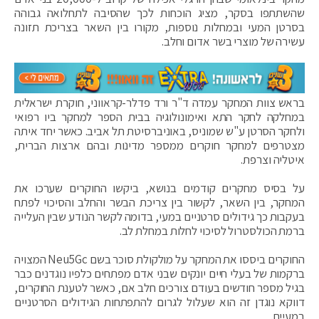
שהשתתפו בסקר, מציג הוכחות לכך שהסיבה לתחלואה גבוהה
בסרטן המעי ובמחלות נוספות, מקורו בין השאר בצריכת תזונה
עשירה של מוצרי בשר אדום וחלב.
בראש צוות המחקר עמדה ד"ר ורד פדלר-קראווני, חוקרת ישראלית
במחלקה לחקר התא ואימונולוגיה בבית הספר למחקר ביו רפואי
ולחקר הסרטן ע"ש שמוניס, באוניברסיטת תל אביב. כאשר יחד איתה
מצטרפים למחקר חוקרים ממספר מדינות ובהם ארצות הברית,
איטליה וצרפת.
על בסיס מחקרים קודמים בנושא, ביקשו החוקרים שערכו את
המחקר, בין השאר, לקשור בין צריכת הבשר והחלב והסיכוי לפתח
בעקבות כך גידולים סרטניים במעי, בדומה לקשר הנודע שבין העלייה
ברמת הכולסטרול לסיכוי לחלות במחלת לב.
החוקרים ביססו את המחקר על מולקולת סוכר בשם Neu5Gc המצויה
ברקמות של בעלי חיים יונקים שבני אדם מפתחים כלפיו נוגדנים כבר
בגיל מספר חודשים בעודם צורכים חלב אם, כאשר לטענת החוקרים,
דווקא נוגדן זה הוא שעלול לגרום להתפתחות הגידולים הסרטניים
במעיים.