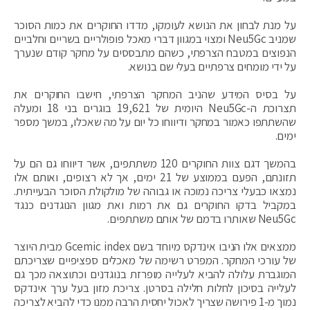
על מנת לבחון את הנושא לעומקו, מדדו החוקרים את כמות הסוכר
שמניב Neu5Gc ומצוי במגוון דברי מאכל פופולריים בשריים וחלביים
הנפוצים במטבח הצרפתי, כשהם מתבססים על מחקר קודם שנערך
על ידי מומחים צרפתיים בעלי שם בנושא.
על בסיס המידע שהניב המחקר הצרפתי, חישבו החוקרים את
תצרוכת ה-Neu5Gc היומית של 19,621 בוגרים בני 18 ומעלה
שהשתתפו כאמור במחקר ודיווחו כל יום על מה שאכלו, במשך מספר
ימים.
בהמשך דגם צוות החוקרים 120 משתתפים, אשר דיווחו גם הם על
תזונתם, הפעם בממוצע של 21 ימים, אך לא רצופים, ואותם אלו
נמצאו כבעלי צריכה נמוכה או גבוהה של מולקולת הסוכר הבעייתית.
במקביל בדקו החוקרים גם את רמות ואת מגוון הנוגדנים כנגד
Neu5Gc שאותרו בדמם של אותם משתתפים.
ממצאים אלו הניבו אינדקס מיוחד בשם Gcemic index מבית היוצר
של עורכי המחקר. המפרט רשימה של מאכלים ספציפיים שצריכתם
המוגברת עלולה להביא לעלייה מופרזת בנוגדנים וכתוצאה מכך גם
לעלייה בסיכון לחלות חלילה בסרטן. צריכת מזון בעל ערך אינדקס
נמוך מ-1 פירושה שצריך לאכול יחסית הרבה ממנו כדי להביא לצריכה