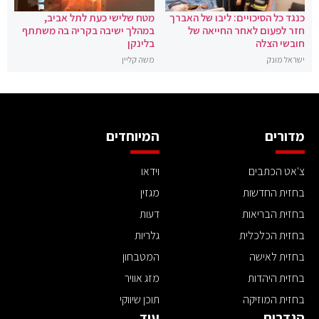
כנגד כל הסיכויים: ליבו של האברך
מטח שלישי כעת לתל אביב,
חזר לפעום לאחר החייאה של
במהלך ישיבה בקריה בה משתתף
חובשי הצלה
בלינקן
ישראל מונק
משה קליין
מדורים
המיוחדים
צ'אט הכתבים
וידאו
בחזית החדשות
מגזין
בחזית הבריאות
דעות
בחזית הכלכלית
גלריות
בחזית לאישה
המטבחון
בחזית היהדות
מזג אוויר
בחזית המוזיקה
תוכן שיווקי
הגדרות
עוד ..