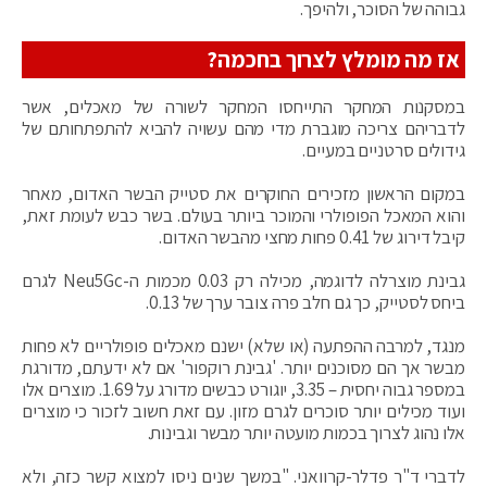
גבוהה של הסוכר, ולהיפך.
אז מה מומלץ לצרוך בחכמה?
במסקנות המחקר התייחסו המחקר לשורה של מאכלים, אשר
לדבריהם צריכה מוגברת מדי מהם עשויה להביא להתפתחותם של
גידולים סרטניים במעיים.
במקום הראשון מזכירים החוקרים את סטייק הבשר האדום, מאחר
והוא המאכל הפופולרי והמוכר ביותר בעולם. בשר כבש לעומת זאת,
קיבל דירוג של 0.41 פחות מחצי מהבשר האדום.
גבינת מוצרלה לדוגמה, מכילה רק 0.03 מכמות ה-Neu5Gc לגרם
ביחס לסטייק, כך גם חלב פרה צובר ערך של 0.13.
מנגד, למרבה ההפתעה (או שלא) ישנם מאכלים פופולריים לא פחות
מבשר אך הם מסוכנים יותר. 'גבינת רוקפור' אם לא ידעתם, מדורגת
במספר גבוה יחסית – 3.35, יוגורט כבשים מדורג על 1.69. מוצרים אלו
ועוד מכילים יותר סוכרים לגרם מזון. עם זאת חשוב לזכור כי מוצרים
אלו נהוג לצרוך בכמות מועטה יותר מבשר וגבינות.
לדברי ד"ר פדלר-קרוואני. "במשך שנים ניסו למצוא קשר כזה, ולא