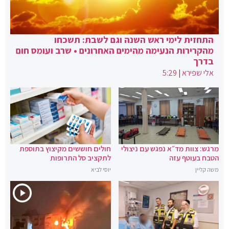
התחזית לימי ראש השנה וגם לשבת: תשכחו
מהקרירות הנעימה מהימים האחרונים • שרב ועומס חום
בדרך
אלי שפירא
|
5:29
מרגש: צוות מד״א נפגש עם ניצולי
חולים חוששים מקיצוץ בתוספת
הטבח בעוטף עזה
לתקציב סל התרופות
משה קליין
יוסי לביא