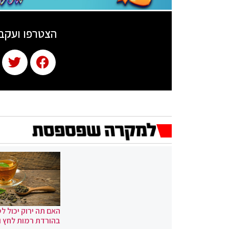
הצטרפו ועקב
האם תה ירוק יכול לס
בהורדת רמות לחץ 