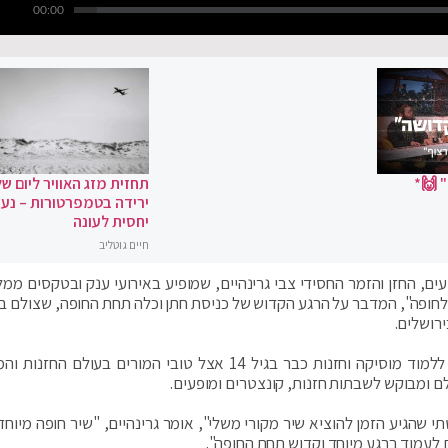
00:00
 🙌*
תחזית מזג האוויר ליום של
ירידה בטמפרטורות – נעי
יחסית לעונה
חיים גוטליב
ים, החזן והזמר החסידי צבי גרינהיים, שמופיע באירועי ענק ובטקסים ממל
לחופה", המדבר על הרגע הקדוש של כניסת חתן וכלה תחת החופה, שצולם בא
רושלים.
גרינהיים, שסביו היה 'בעל המנגן' בעיירה קוצק', החל ללמוד מוסיקה וחזנות כבר בגיל 14 אצל טובי המורים בעול
לם ומבוקש לשבתות חזנות, קונצטרים ומופעים.
 שהגיע הזמן להוציא שיר מקורי משלי", אומר גרינהיים, "שיר חופה מיוחד,
 לעמוד ברגע מיוחד וקדוש תחת החופה".