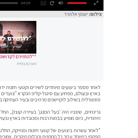
04:09
צילום:
יענקי אלהרר
*"להחזירם לקדושה"
מערכת בחזית
לאחר מספר ביצועים מיוחדים לשירים וקטעי חזנות ידוע
בארץ ובעולם, מפתיע עם סינגל-קליפ הנקרא "צועדים 
פסטורלית בשילוב לוקיישנים מרהיבים ובעיר העתיקה בי
היהודית, כיום מופיע בבמות רבות ומכובדות בארץ ובעו
"לאחר עשרות ביצועים של קטעי חזנות ומוזיקה, החלטתי
הפקתי במיוחד עבור כל החתנים והכלות היקרים, שזוכים