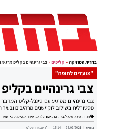
בחזית המוזיקה
»
קליפים
»
צבי גרינהיים בקליפ מרגש 
"צועדים לחופה"
צבי גרינהיים בקליפ
צבי גרינהיים מפתיע עם סינגל-קליפ המדבר 
פסטורלית בשילוב לוקיישנים מרהיבים ובעיר 
תגיות:
איציק פינקלשטיין
,
הרב יהודה לויאב
,
עשור אלקיים
,
קובי ויטמן
בחזית
26/01/2021
15:14
י"ג שבט התשפ"א