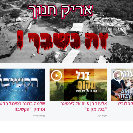
 קפלוביץ:
אלעזר חן & יחיאל ליכטיגר:
שלמה ברונר בסינגל חדש
"בכל מקום"
ומחזק: "הקשיבה"
אבי כהן
משה קליין