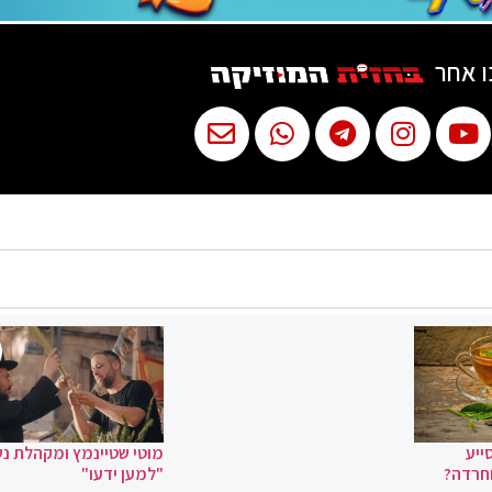
ו אחר
ייע
מוטי שטיינמץ ומקהלת נ
וחרדה?
"למען ידעו"