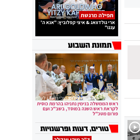
תפילה מרגשת
ארי גולדוואג & איצי קפלוביץ: "אנא ה'
עננו"
צילום:
קובי גדעון / לע"מ
ראש הממשלה בנימין נתניהו בהרמת כוסית
לקראת ראש השנה במוסד, בשב"כ ועם
פורום מטכ"ל
ד"ר מיקי וינקלר