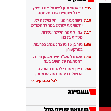
טראמפ: אתן לישראל את הנשק
7:35
– אבל שתסיים את המלחמה
בעזה
דיווח אמריקני: "חיזבאללה לא
7:18
יתקוף את ישראל במהלך המו"מ
בקטאר"
צה"ל תקף הלילה עשרות
7:17
מטרות בלבנון
נער בן 15 נעצר כשנהג בפרעות
8:50
בטרקטורון
אמו של סמ"ר יאיר אביטן הי"ד:
8:48
"הסתערו על האויב בעוז
ובגבורה"
ביידן אמר כי למרות ההופעה
8:46
הכושלת בעימות מול טראמפ,
הוא ממשיך
לכל המבזקים >>