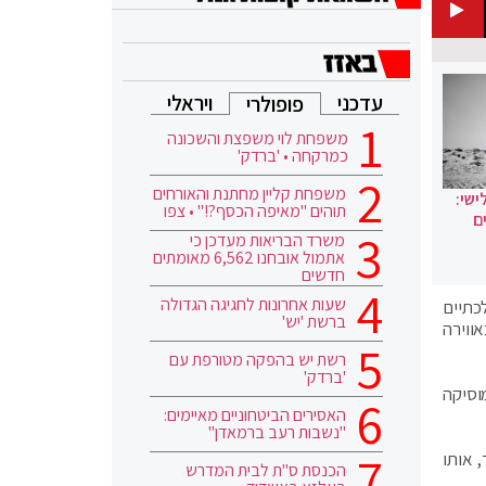
עדכני
ויראלי
פופולרי
משפחת לוי משפצת והשכונה
כמרקחה • 'ברדק'
משפחת קליין מחתנת והאורחים
ישי:
תוהים "מאיפה הכסף?!" • צפו
ם
משרד הבריאות מעדכן כי
אתמול אובחנו 6,562 מאומתים
חדשים
שעות אחרונות לחגיגה הגדולה
כתיים
ברשת 'יש'
ווירה
רשת יש בהפקה מטורפת עם
'ברדק'
ם החזנות והמוסיקה
האסירים הביטחוניים מאיימים:
"נשבות רעב ברמאדן"
 אותו
הכנסת ס"ת לבית המדרש