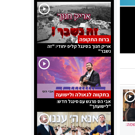
ברוח התקופה
אריק חנוך בסינגל קליפ יחודי: "זה
נשבר"
בתקווה לגאולה ולישועה
אבי הס מרגש עם סינגל חדש:
"לישועתך"
שמה: