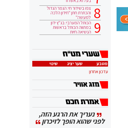
בעלזא באשדוד
צפו בשידור חי: הגמר הגדול
והכתרת חתן "חידון הלכה
למעשה"
הכותל המערבי: בג"ץ ידון
במתווה הכותל בראשות
הנשיאה חיות
מטבע
שער יציג
שינוי
עדכון אחרון:
נעריך את הרגע הזה,
לפני שהוא הופך לזיכרון