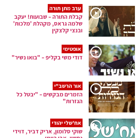
ערב מתן תורה
קבלת התורה – שבועות! יעקב
שלמה גראס, מקהלת 'מלכות'
ובנצי קלצקין
אופטימי
דודי משי בקליפ – "בואו נשיר"
אור הרשב"י
הזמרים מבקשים – "יבטל כל
הגזרות"
אח'שלי יהודי
שוקי סלומון, אריק דביר, דוידי