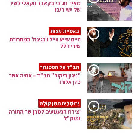
מאיר חג'בי בקאבר ווקאלי לשיר
של ישי ריבו
באפיית מצות
חיים שייע ווייל ו'נגינה' במחרוזת
שירי הלל
חב"ד על הפסנתר
"ניגון ריקוד" חב"ד – אחיה אשר
כהן אלורו
יְרוּשָׁלַיִם תִּתֵּן קוֹלָהּ
יצירת הגעגועים למרן שר התורה
זצוק"ל