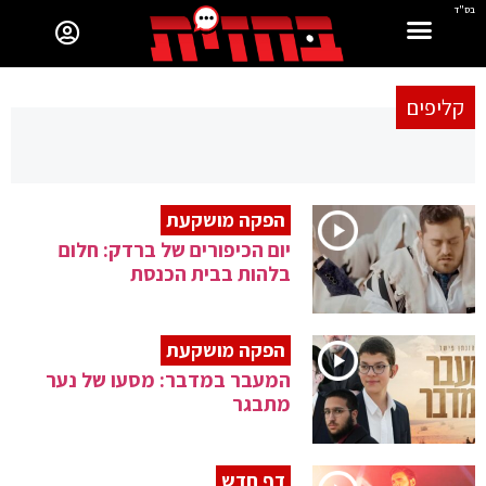
בס"ד
קליפים
הפקה מושקעת
יום הכיפורים של ברדק: חלום
בלהות בבית הכנסת
הפקה מושקעת
המעבר במדבר: מסעו של נער
מתבגר
דף חדש