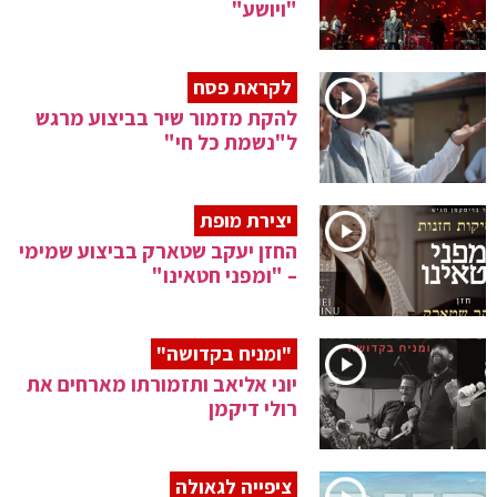
"ויושע"
לקראת פסח
להקת מזמור שיר בביצוע מרגש
ל"נשמת כל חי"
יצירת מופת
החזן יעקב שטארק בביצוע שמימי
– "ומפני חטאינו"
"ומניח בקדושה"
יוני אליאב ותזמורתו מארחים את
רולי דיקמן
ציפייה לגאולה