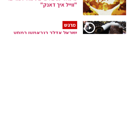
"ווייל איך דאנק"
מרגש
ישראל אדלר בגראמען במסע
אדמו"ר מסאטמאר לסיגוט
אנרגיות
הלהקות התאחדו למחרוזת פורים
מקפיצה
בדרך לאלבום
יוסף חיים ביטון בסינגל קליפ חדש
"בורא עולם"
ניגון קדוש