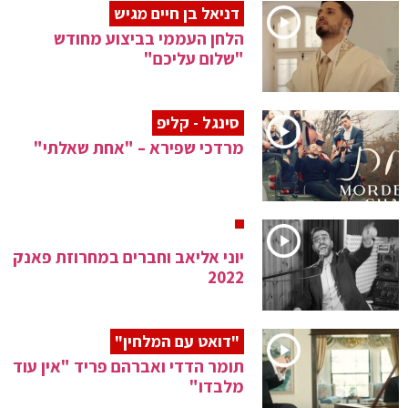
דניאל בן חיים מגיש
הלחן העממי בביצוע מחודש
"שלום עליכם"
סינגל - קליפ
מרדכי שפירא – "אחת שאלתי"
יוני אליאב וחברים במחרוזת פאנק
2022
"דואט עם המלחין"
תומר הדדי ואברהם פריד "אין עוד
מלבדו"