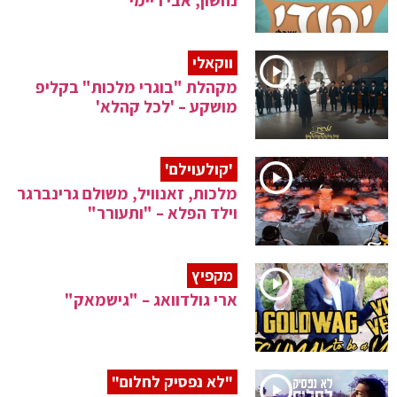
נחשון, אבי ריימי
ווקאלי
מקהלת "בוגרי מלכות" בקליפ
מושקע – 'לכל קהלא'
'קולעוילם'
מלכות, זאנוויל, משולם גרינברגר
וילד הפלא – "ותעורר"
מקפיץ
ארי גולדוואג – "גישמאק"
"לא נפסיק לחלום"