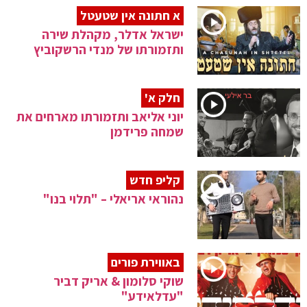
א חתונה אין שטעטל
ישראל אדלר, מקהלת שירה
ותזמורתו של מנדי הרשקוביץ
חלק א'
יוני אליאב ותזמורתו מארחים את
שמחה פרידמן
קליפ חדש
נהוראי אריאלי – "תלוי בנו"
באווירת פורים
שוקי סלומון & אריק דביר
"עדלאידע"