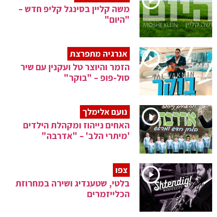
משה קליין בסינגל קליפ חדש –
"היום"
אנרגיה מתפרצת
הזמר והיוצר טל ועקנין עם שיר
סול-פופ – "בוקר"
נועם אלימלך
האחים נייהוז ומקהלת הילדים
'מיתרי הלב' – "אדרבה"
צפו
בלטי, שטענדיג ושירה במחרוזת
הכלייזמרים