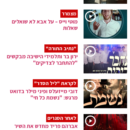
מצמרר
מוטי וייס – על אבא לא שואלים
שאלות
"נתיב התורה"
ירון בר ותלמידי הישיבה מבקשים
"להתחבר לצדיקים"
לקראת "ליל הסדר"
דובי מייזעלס ופיני מילר בדואט
מרגש: "נשמת כל חי"
לאחר הסגרים
אברהם פריד מחדש את השיר