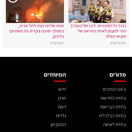
כנגד כל הסיכויים: ליבו של האברך
מטח שלישי כעת לתל אביב,
חזר לפעום לאחר החייאה של
במהלך ישיבה בקריה בה משתתף
חובשי הצלה
בלינקן
ישראל מונק
משה קליין
מדורים
המיוחדים
צ'אט הכתבים
וידאו
בחזית החדשות
מגזין
בחזית הבריאות
דעות
בחזית הכלכלית
גלריות
בחזית לאישה
המטבחון