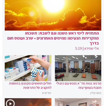
התחזית לימי ראש השנה וגם לשבת: תשכחו
מהקרירות הנעימה מהימים האחרונים • שרב ועומס חום
בדרך
אלי שפירא
|
5:29
מרגש: צוות מד״א נפגש עם ניצולי
חולים חוששים מקיצוץ בתוספת
הטבח בעוטף עזה
לתקציב סל התרופות
משה קליין
יוסי לביא