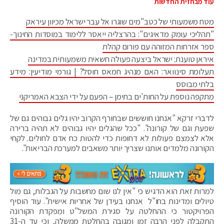
עוד מבחזית החדשות
מטח משמעותי של כטב"מים שוגרו אל עבר ישראל מכיוון עיראק
"תהליכי עומק מדאיגים": בהרצליה ייאסר ללימוד במוסדות החינוך-
ספר אזרחות המזוהה עם פורום קהלת
איראן טוענת: ישראל ביצעה פעולה חשאית משמעותית במדינה
תעלומת סינוואר: האם מנהיג חמאס חוסל? | גורמי מודיעין: מידע
בלתי מבוסס
מתקפה נוספת על החות'ים בתימן – הפעם על ידי הצבא האמריקני
לדברי זרקא "אנחנו חוששים שבחורף הקרוב יהיו גלים גבוהים גם של
שפעת וגם של קורונה". "ככל שהגלים יהיו גבוהים לא תהיה ברירה
אלא לצמצם פעולות לא דחופות כדי להטות כח אדם לחולים. לקחי
הקורונה מלמדים אותנו שצריך יותר משאבים למערכת הבריאות".
למרות זאת הוא הדגיש כי "אין לנו שום מחשבות על הגבלות, גם מול
טיולים ומדינות בחו"ל אנחנו בעידן של אחריות אישית". עוד הוסיף
הפרויקטור כי ההחלטה על סגירת המשל"ט ומפקדת הקורונה
התקבלה לפני הרבה זמן ומגובה בהחלטת ממשלה, וכי עד ה-31