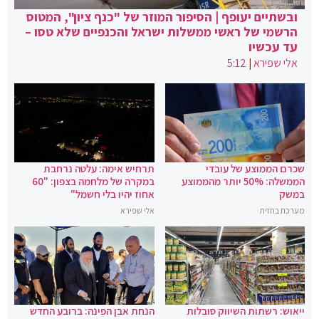
ובשתיים יעופף | הסיפור המוזר של "כנף ציון", המטוס
הרשמי של ראשי ממשלות ישראל והכנפיים שלא טסו –
עד עכשיו
אלי שפירא
|
5:12
שכרם הממוצע של עובדי
תרחיש אימה: עלטה נרחבת
הממשלה: 50% יותר מהממוצע
במקרה של מלחמה בצפון: "60
במשק
אחוז יהיו בלי חשמל"
מערכת בחזית
אלי שפירא
ייאוש: רשתות השיווק סובלות
הנחת אבן הפינה: ברובע החדש