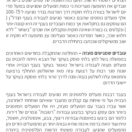
שבדקו את התופעה מעריכות כי כמות הפועלים שמגיעים בפועל מדי
יום לישראל בצורה בלתי חוקית דרך הפרצות בגדר מגיעה ל 100-75
אלף פועלים נוספים שרובם כאמור מגיעים לעבודה בענף הנדל"ן (
הם עוסקים גם בחקלאות אך כמות העובדים בענף זה היא קטנה יותר
) ונקלטים בו בצורה שאינה חוקית ומקבלים את שכרם "בשחור " ללא
תלוש שכר, כאשר המדינה כאמור מעלימה עין מתופעה לא חוקית זו
שוב מהשיקולים שנכתבו בתחילת הדברים.
עובדים שמגיעים מעזה –
ההחלטה שהתקבלה בחודשים האחרונים
בממשלה בשל לחץ בלתי פוסק בעיקר של הצבא הייתה להכניס גם
פועלים מעזה לעבודה בישראל כאמור בעיקר בענף הבנייה אחרי
שנות סגר רבות על רצועת עזה מאז שהשלטון התחלף ברצועה
והחמאס עלה לשלטון בעזה ופנה לדרך טרור בלתי פוסקת בעיקר על
יישובי הדרום.
בעבר רבבות פועלים פלסטינים היו מגיעים לעבודה בישראל בענף
הבנייה ועל פי שיחות עם קבלנים מהעבר שאיתם שוחחתי לאחרונה,
אשר עבדו בעבר עם הפועלים מעזה, היו אלו הפועלים המיומנים
ביותר והם עסקו בעיקר בביצוע עבודות "רטובות" וגמרים של דירות.
כלומר הם ביצעו במיומנות עבודות ריצוף, צבע, אינסטלציה, חשמל,
טיח ועוד וזאת ברמת איכות שהיא גבוהה יותר הן מהפועלים הזרים והן
מהפועלים שהגיעו לעבודה משטחי הרשות הפלסטינית ביהודה