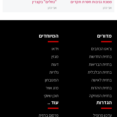
ממכת גניבות חסרת תקדים
"נחלים" בקצרין
אבי כהן
אבי כהן
מדורים
המיוחדים
צ'אט הכתבים
וידאו
בחזית החדשות
מגזין
בחזית הבריאות
דעות
בחזית הכלכלית
גלריות
בחזית לאישה
המטבחון
בחזית היהדות
מזג אוויר
בחזית המוזיקה
תוכן שיווקי
הגדרות
עוד ..
עדכון פרופיל
פרסום בחזית