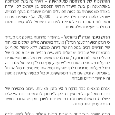
ההשלכות של המלחמה מאוקראינה –
לאחרונה בשל המלחמה
באוקראינה וכן בשל היעדר חידוש הסכמים בין ישראל לסין ירדה
בצורה משמעותית גם כמות הפועלים הזרים שעובדים בענף הבנייה.
ישראל מנסה בימים אלו לייבא כ – 20,000 אלף פועלים מהודו
וממדינות נוספות כדי להביאם לעבודה בישראל ללא קשר בתלות
הגדולה בפועלים הפלסטינים.
הנזק בענף הנדל"ן בישראל –
בהיעדר פתרונות באופק אני מעריך
כי הנזק המוערך לענף הנדל"ן מוערך בעשרות מיליוני שקלים ובאיחור
של חודשים רבים במסירה של דירות מוכנות. ללא טיפול מקיף או
בהכשרה של עובדים ישראלים לתעשיית הבנייה או ייבוא מסיבי של
פועלים ממדינות זרות, ו / או הגדלה משמעותית של כמות האישורים
לפועלים משטחי הרשות באיו"ש ועזה, ענף הנדל"ן בישראל שגם ככה
סובל מעליות מחירים בלתי פוסקות וממלאים מצומצמים מול הגידול
באוכלוסייה וביקושים מצד המשקיעים, יסבול מבעיה קריטית נוספת
והיא היעדר ידיים עובדות.
אנחנו נמצאים כבר בדקה ה 90 בזמן פציעות. עיכוב במסירה של
דירות הוא נזק בלתי הפיך הן לקבלנים והן לרוכשי הדירות שייאלצו
לשלם גם משכנתאות וגם דמי שכירות לאורך תקופה ארוכה כאשר
הדירה עדיין אינה מוכנה.
הנזק מוערך בשלב זה בעשרות מילוני שקלים ועלול להגיע לנזק