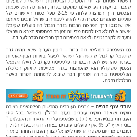
רשמית שניתנו על ידי המערכת הביטחונית הישראלית לפועלים
שעברו בדיקות רקע שאינם עוסקים בטרור, ההערכה היא שכמות
הנכסים דרך הפרצות עלתה פי 2-1.5 מעל כמות האישורים של
פועלים שהגעתם אושרה כדי להגיע לעבודה בישראל. ורבים מאותם
אלו שנכנסו דרך הפרצות הרבות בגדר הגבול היו פועלים שקיבלו
אישור אולם לא רצו לחכות מדי יום זמן רב במחסומי הצבא הישראלי
והעדיפו לקצר זמנים ולצאת במהירות דרך הפרצות הגדר לעבודה.
גם האינטרס הפוליטי היה ברור – הימין העדיף שלא תהיה גדר
שתסמל קו גבול שיקשה על ישראל לפעול בזירות הבין-לאומיות
בעתיד מהחשש להכרה במדינה פלסטינית כקו גבול, ואילו השמאל
האמין משיקוליו הוא שהפרצות בגדר מסייעות לחיזוק הכלכלה
הפלסטינית ביהודה ושומרון דבר שיביא להפחתת הטרור כאשר
הכלכלה חזקה .
עובדי ענף הבנייה –
מרבית העובדים מהרשות הפלסטינית בצורה
חוקית ושאינה חוקית עובדים בענף הנדל"ן בישראל בכל סוגי
העבודות בבנייה ועל פי נתונים שנאספו על ידי התאחדות הקבלנים "
בוני הארץ "כ 65 אלף פועלים עובדים בצורה חוקית בענף הנדל"ן
ועוברים מדי יום משטחי הרשות לישראל לצורך העבודה וחוזרים אחר
הצהרים לשטחי הרשות. ההערכות השונות של גופים שונים בישראל