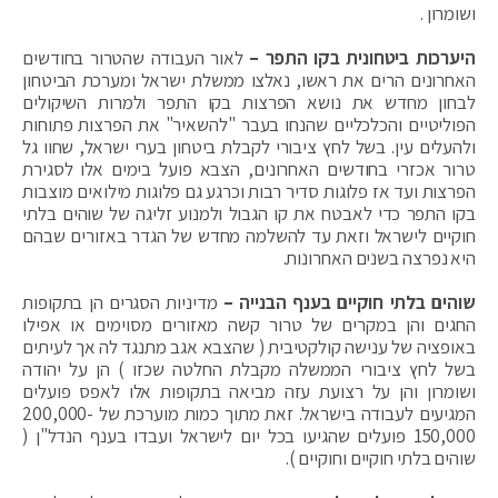
ושומרון .
היערכות ביטחונית בקו התפר –
לאור העבודה שהטרור בחודשים
האחרונים הרים את ראשו, נאלצו ממשלת ישראל ומערכת הביטחון
לבחון מחדש את נושא הפרצות בקו התפר ולמרות השיקולים
הפוליטיים והכלכליים שהנחו בעבר "להשאיר" את הפרצות פתוחות
ולהעלים עין. בשל לחץ ציבורי לקבלת ביטחון בערי ישראל, שחוו גל
טרור אכזרי בחודשים האחרונים, הצבא פועל בימים אלו לסגירת
הפרצות ועד אז פלוגות סדיר רבות וכרגע גם פלוגות מילואים מוצבות
בקו התפר כדי לאבטח את קו הגבול ולמנוע זליגה של שוהים בלתי
חוקיים לישראל וזאת עד להשלמה מחדש של הגדר באזורים שבהם
היא נפרצה בשנים האחרונות.
שוהים בלתי חוקיים בענף הבנייה –
מדיניות הסגרים הן בתקופות
החגים והן במקרים של טרור קשה מאזורים מסוימים או אפילו
באופציה של ענישה קולקטיבית ( שהצבא אגב מתנגד לה אך לעיתים
בשל לחץ ציבורי הממשלה מקבלת החלטה שכזו ) הן על יהודה
ושומרון והן על רצועת עזה מביאה בתקופות אלו לאפס פועלים
המגיעים לעבודה בישראל. זאת מתוך כמות מוערכת של 200,000-
150,000 פועלים שהגיעו בכל יום לישראל ועבדו בענף הנדל"ן (
שוהים בלתי חוקיים וחוקיים ).