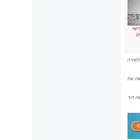
ישי:
ם
לשירה
אה את
ה דוד