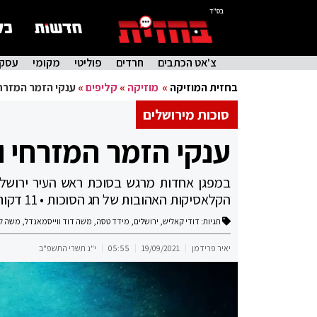
בס"ד
צ'אט הכתבים
חרדים
פוליטי
מקומי
עסקי
בחזית המוזיקה
»
מוזיקה
»
קליפים
»
ענקי הזמר המזרח
סוכות מירושלים
ענקי הזמר המזרחי ו
במפגן אחדות מרגש בסוכת ראש העיר ירושלים
הקלאסיקות האהובות של חג הסוכות • 11 דקות של שמחת חג אמיתית
תגיות:
דודי קאליש
,
ירושלים
,
מידד טסה
,
משה דוד ווייסמאנדל
,
משה לו
יאיר פרידמן
19/09/2021
05:55
י"ג תשרי התשפ"ב