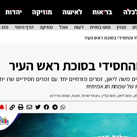
ם
מגזין
פוטו בחזית
דעות
אוכל
מוזיקה
הדף היומי
מזג א
י והחסידי בסוכת ראש העיר
החסידי בסוכת ראש העיר
 משה ליאון, זמרים מזרחיים יחד עם זמרים חסידיים שרו יח
ק
,
משה ליאון
,
משה קליין
,
נתנאל ישראל
,
סוכות
,
שמחה פרידמן