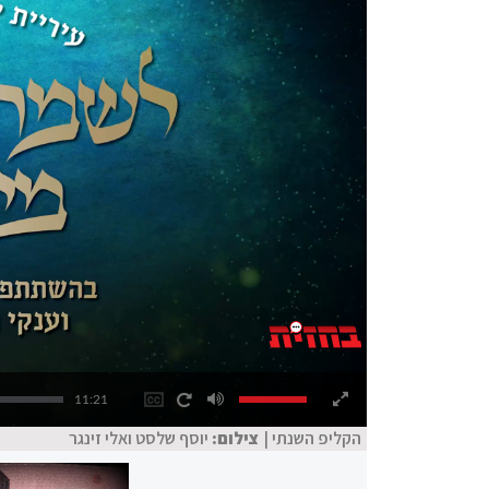
11:21
הקליפ השנתי |
צילום:
יוסף שלסט ואלי זינגר