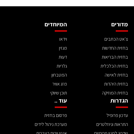
מדורים
המיוחדים
צ'אט הכתבים
וידאו
בחזית החדשות
מגזין
בחזית הבריאות
דעות
בחזית הכלכלית
גלריות
בחזית לאישה
המטבחון
בחזית היהדות
מזג אוויר
בחזית המוזיקה
תוכן שיווקי
הגדרות
עוד ..
עדכון פרופיל
פרסום בחזית
התראות וניוזלטרים
מערכת ניהול לידים
שדרוג למנוי פרימיום
אנטי וירוס בעברית