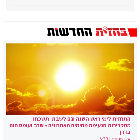
התחזית לימי ראש השנה וגם לשבת: תשכחו
מהקרירות הנעימה מהימים האחרונים • שרב ועומס חום
בדרך
אלי שפירא
|
5:29