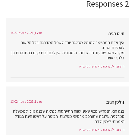
2 Responses
חיים
הגיב:
מרץ 1, 2021 בשעה 14:37
איך אדם המתיימר להנהיג מפלגה יורד לשפל המדרגה בכל הקשור
לאמירת אמת.
מקווה מאד שבעוד חודש תהיו היסטוריה. אין לכם זכות קיום בהתנהגות ככ
בלתי ראויה.
התחבר למערכת כדי להשתתף בדיון
זולטן
הגיב:
מרץ 1, 2021 בשעה 13:02
בנט הוא חנטריש מצוי שאינו שווה התייחסות כנראה שבנט מוכן לממשלה
סמ*לנית עלובה שתורכב מרסיסי מפלגות. הכיפה על ראשו הינה בגודל
נאמנותי לימין ולדת.
התחבר למערכת כדי להשתתף בדיון