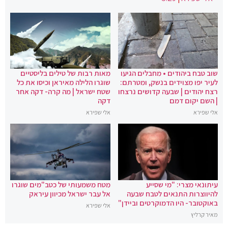
שוב טבח ביהודים • מחבלים הגיעו
מאות רבות של טילים בליסטיים
לעיר יפו מצוידים בנשק, ומטרתם:
שוגרו הלילה מאיראן וכיסו את כל
רצח יהודים | שבעה קדושים נרצחו
שטח ישראל | מה קרה- דקה אחר
| השם יקום דמם
דקה
אלי שפירא
אלי שפירא
עיתונאי מצרי: "מי שסייע
מטח משמעותי של כטב"מים שוגרו
להיווצרות התנאים לטבח שבעה
אל עבר ישראל מכיוון עיראק
באוקטובר- היו הדמוקרטים וביידן"
אלי שפירא
מאיר קרליץ