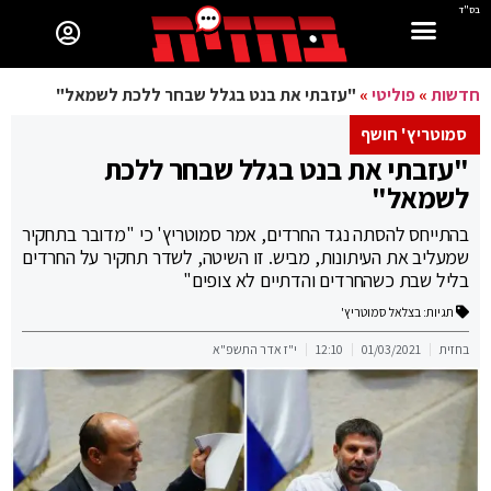
בס"ד
חדשות
»
פוליטי
»
"עזבתי את בנט בגלל שבחר ללכת לשמאל"
סמוטריץ' חושף
"עזבתי את בנט בגלל שבחר ללכת
לשמאל"
בהתייחס להסתה נגד החרדים, אמר סמוטריץ' כי "מדובר בתחקיר
שמעליב את העיתונות, מביש. זו השיטה, לשדר תחקיר על החרדים
בליל שבת כשהחרדים והדתיים לא צופים"
תגיות:
בצלאל סמוטריץ'
בחזית
01/03/2021
12:10
י"ז אדר התשפ"א