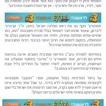
השמאל וניתן לו לקבוע את הטון? הוא אמר שהוא ירכיב ממשלה עם
סער, לפיד, מרב מיכאלי והורוביץ – אין אף מטרה חשובה מזו כרגע".
סמוטריץ' תקף גם את ראש מפלגת ישראל ביתנו, ח"כ אביגדור
ליברמן, שאמר שהוא חבר לשמאל בגלל סגירת חשבונות: "הוא, כמו
שתיים-שלוש מפלגות אחרות, יחזירו את השמאל שכמעט נעלם אל
הממשלה, במקום לממש את הרוב הימני בציבור. רבים ממצביעים
הימין לא מבינים את האסטרטגיה הזו".
בהתייחס לסגירת נתב"ג והדיווח שמרבית השבים ארצה בטיסות
חילוץ הם חרדים, אמר סמוטריץ' כי "מדובר בתחקיר שמעליב את
העיתונות, מביש. זו השיטה, לשדר תחקיר על החרדים בליל שבת
כשהחרדים והדתיים לא צופים בו".
על ניהול המדיניות בנמל התעופה, אמר: "המעבר מקיצוניות
לקיצוניות מפתיחה מבוקרת ללא בידוד, כך שכל אחד מייבא איזה
וריאנט שצריך ללא שום בקרה, ואז סוגר הרמטית את ישראל בלי שום
פתרון ותוקע עשרות אלפי ישראלים ברחבי העולם".