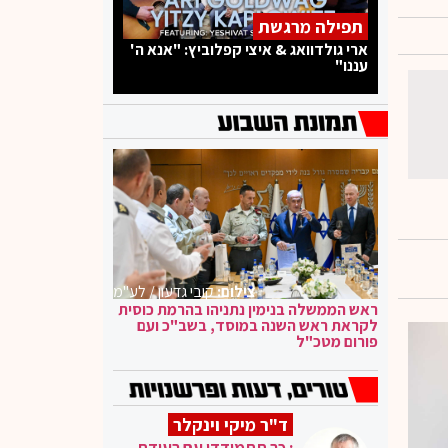
תפילה מרגשת
ארי גולדוואג & איצי קפלוביץ: "אנא ה'
עננו"
צילום:
קובי גדעון / לע"מ
ראש הממשלה בנימין נתניהו בהרמת כוסית
לקראת ראש השנה במוסד, בשב"כ ועם
פורום מטכ"ל
ד"ר מיקי וינקלר
: כך תתמודדו עם רעידת