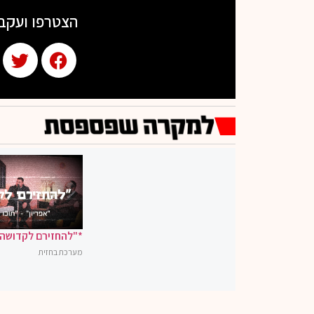
הצטרפו ועקב
*"להחזירם לקדושה"
מערכת בחזית