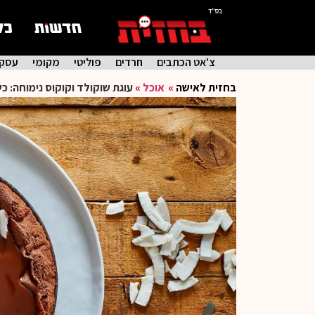
בס"ד
צ'אט הכתבים
חרדים
פוליטי
מקומי
עסקי
בחזית לאישה
»
אוכל
»
עוגת שוקולד וקוקוס נימוחה: 