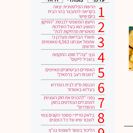
הרשות הפלסטינית: יצאה
בקריאה להתבצר בהר הבית
ביום שישי
הייעוץ המשפטי לכנסת: "התיקון
המוצע הוא בעל השלכות
משטריות מרחיקות לכת"
משרד הבריאות מעדכן כי
אתמול אובחנו 6,562 מאומתים
חדשים
גנץ: "צה"ל סופג התקפות
בשביל לייקים"
האסירים הביטחוניים מאיימים:
"נשבות רעב ברמאדן"
הכנסת ס"ת לבית המדרש
בעלזא באשדוד
גפני: "להכניס את חוק העונשין
למחבלים הנמלטים בחוק
ההסדרים"
בלאק פריידי: מספר הקונים צפוי
לשבור שיא של כל הזמנים
הליכוד במסר לשופטי בג"ץ: