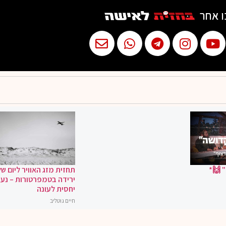
ו אחר
 🙌*
תחזית מזג האוויר ליום של
ירידה בטמפרטורות – נעי
יחסית לעונה
חיים גוטליב