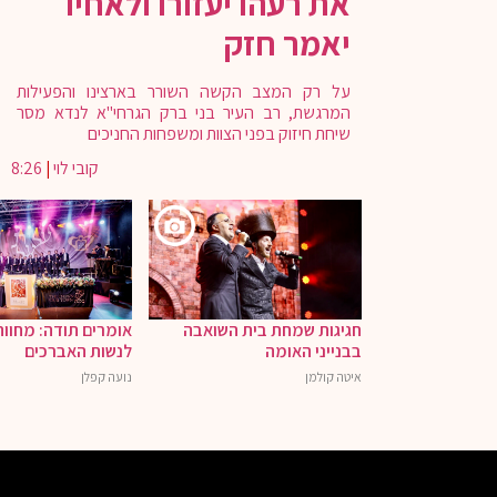
את רעהו יעזורו ולאחיו
יאמר חזק
על רק המצב הקשה השורר בארצינו והפעילות
המרגשת, רב העיר בני ברק הגרחי"א לנדא מסר
שיחת חיזוק בפני הצוות ומשפחות החניכים
קובי לוי
|
8:26
חגיגות שמחת בית השואבה
אומרים תודה: מחוו
בבנייני האומה
לנשות האברכים
איטה קולמן
נועה קפלן