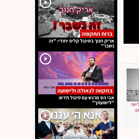
ברוח התקופה
אריק חנוך בסינגל קליפ יחודי: "זה
נשבר"
בתקווה לגאולה ולישועה
אבי הס מרגש עם סינגל חדש:
"לישועתך"
ישי:
ם