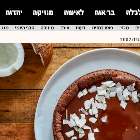
ם
מגזין
פוטו בחזית
דעות
אוכל
מוזיקה
הדף היומי
מזג א
כשרה לפסח