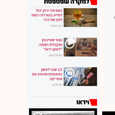
האם תה ירוק יכול
לסייע בהורדת רמות
לחץ וחרדה?
נועה קפלן
מוטי שטיינמץ
ומקהלת נשמה:
"למען ידעו"
ישראל מונק
22 שנה לאסון
התאומים שזעזע את
אמריקה
יוסי לביא