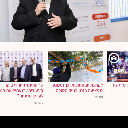
ה מרגשת
לקראת חג הסוכות: כך תימנעו
שר החינוך החרדי ביקר
מפציעה בזמן בניית הסוכה
ב'נעורים': "נעתיק את המ
לערים נוספות"
קובי לוי
קובי לוי