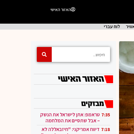
האזור האישי
וויר
לוח עברי
טראמפ: אתן לישראל את הנשק
7:35
– אבל שתסיים את המלחמה
בעזה
דיווח אמריקני: "חיזבאללה לא
7:18