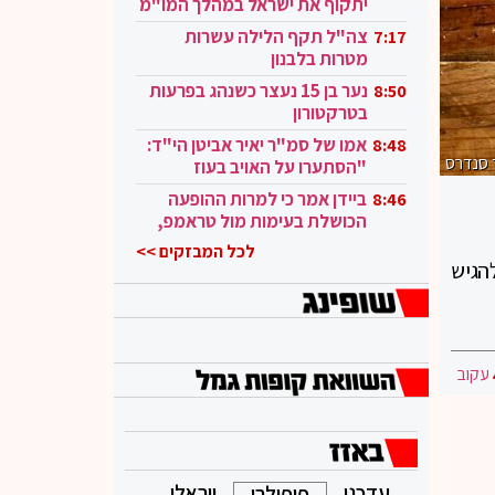
יתקוף את ישראל במהלך המו"מ
בקטאר"
צה"ל תקף הלילה עשרות
7:17
מטרות בלבנון
נער בן 15 נעצר כשנהג בפרעות
8:50
בטרקטורון
אמו של סמ"ר יאיר אביטן הי"ד:
8:48
 סנדרס
"הסתערו על האויב בעוז
ובגבורה"
ביידן אמר כי למרות ההופעה
8:46
הכושלת בעימות מול טראמפ,
הוא ממשיך
לכל המבזקים >>
הגיש
עקוב
עדכני
ויראלי
פופולרי