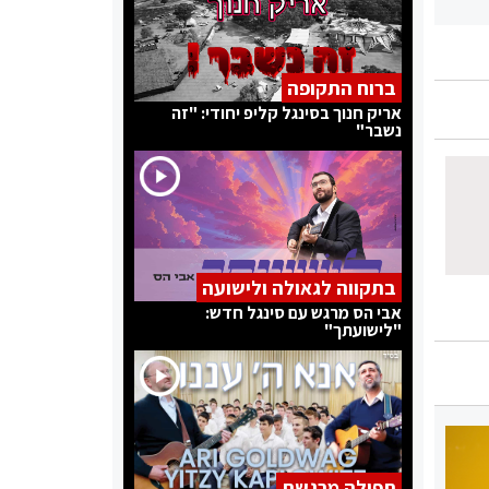
ברוח התקופה
אריק חנוך בסינגל קליפ יחודי: "זה
נשבר"
בתקווה לגאולה ולישועה
אבי הס מרגש עם סינגל חדש:
"לישועתך"
תפילה מרגשת