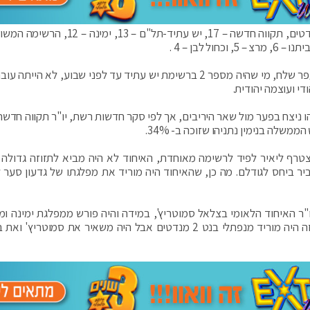
לפי הסקר בחדשות קשת, הליכוד הייתה זוכה ב-28 מנדטים, תקווה חדשה – 17, יש עתיד-תל"ם –
לפי התוצאות בכלל סקרי הערב, מפלגתו החדשה של עפר שלח, מי שהיה מספר 2 ברשימת יש עתיד עד לפני שבוע, לא ה
י ועוצמה יהודית.
יצח בפער מול שאר היריבים, אך לפי סקר חדשות רשת, יו"ר תקווה חדשה 
מצטרף ליאיר לפיד לרשימה מאוחדת, האיחוד לא היה מביא לתזוזה גדולה
ר ביחס לגודלם. מה כן, שהאיחוד היה מוריד את מפלגתו של גדעון סער 
ר האיחוד הלאומי בצלאל סמוטריץ', במידה והיה פורש ממפלגת ימינה ו
לרשימה אחת עם יו"ר עוצמה יהודית בן גביר. מהלך כזה היה מוריד מנפתלי בנט 2 מנדטים אבל היה משאיר את סמוטרי