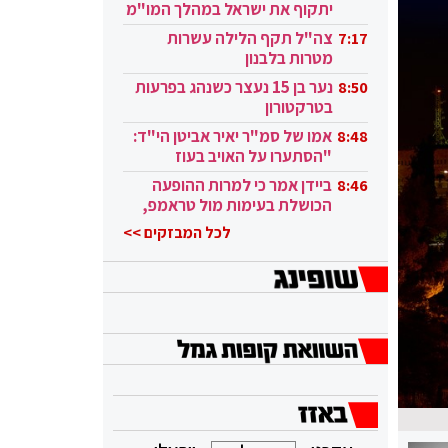
יתקוף את ישראל במהלך המו"מ
בקטאר"
צה"ל תקף הלילה עשרות
7:17
מטרות בלבנון
נער בן 15 נעצר כשנהג בפרעות
8:50
בטרקטורון
אמו של סמ"ר יאיר אביטן הי"ד:
8:48
"הסתערו על האויב בעוז
ובגבורה"
ביידן אמר כי למרות ההופעה
8:46
הכושלת בעימות מול טראמפ,
הוא ממשיך
לכל המבזקים >>