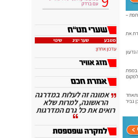
עם ברדק
 13, ימינה – 12, הרשימה המשותפת –
ייתה עוברת את
מטבע
שער יציג
שינוי
עדכון אחרון:
גדעון
 במפת
למקום
אמונה זה לעלות במדרגה
מתאחד
הראשונה, למרות שלא
ץ' ואת בן גביר
רואים את כל גרם המדרגות