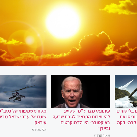
 בליסטיים
עיתונאי מצרי: "מי שסייע
מטח משמעותי של כטב"מ
וכיסו את
להיווצרות התנאים לטבח שבעה
שוגרו אל עבר ישראל מכיוו
 קרה- דקה
באוקטובר- היו הדמוקרטים
עיראק
וביידן"
אלי שפירא
מאיר קרליץ