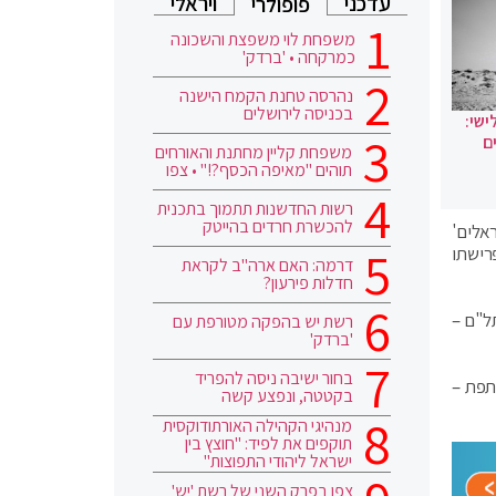
עדכני
ויראלי
פופולרי
משפחת לוי משפצת והשכונה
כמרקחה • 'ברדק'
נהרסה טחנת הקמח הישנה
בכניסה לירושלים
ישי:
ם
משפחת קליין מחתנת והאורחים
תוהים "מאיפה הכסף?!" • צפו
רשות החדשנות תתמוך בתכנית
להכשרת חרדים בהייטק
אלים'
רישתו
דרמה: האם ארה"ב לקראת
חדלות פירעון?
, תקווה חדשה – 18, ימינה – 14, יש עתיד-תל"ם –
רשת יש בהפקה מטורפת עם
'ברדק'
בחור ישיבה ניסה להפריד
 עתיד-תל"ם – 11, הרשימה המשותפת –
בקטטה, ונפצע קשה
מנהיגי הקהילה האורתודוקסית
תוקפים את לפיד: "חוצץ בין
ישראל ליהודי התפוצות"
צפו בפרק השני של רשת 'יש'