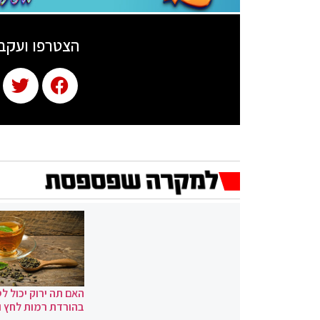
הצטרפו ועקב
האם תה ירוק יכול לס
בהורדת רמות לחץ 