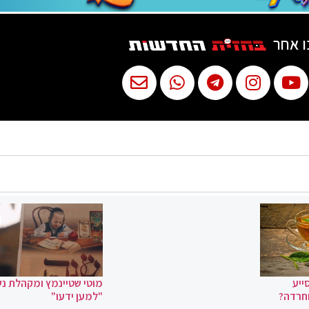
ו אחר
ייע
מוטי שטיינמץ ומקהלת נ
וחרדה?
"למען ידעו"