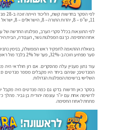
11, ש"ס – 8, יהדות התורה – 8, הישראלים – 8, ישראל ביתנו – 6, מרצ – 5, וכחול לבן – 4 .
אחוז החסימה. כך גם המפלגות גשר, העבודה, הבית היהוד
בשאלת ההתאמה לתפקיד ראש הממשלה, בנימין נתניהו נ
סער מפתיע וזוכה ב-32%, פער של 2% בלבד מול ראש הממשלה בנימין נתניהו שזוכה ב- 34%.
עוד נתון מעניין עלה מהסקרים. אם רון חולדאי היה 
המנדטים; שניהם ביחד היו מקבלים מספר מנדטים סבי
השלישי ברשימת המפלגות הגדולות.
בסקר כאן חדשות בדקו גם כמה מנדטים היה מקבל יו"
מתחת לאחוז החסימה.