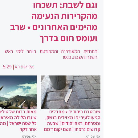
וגם לשבת: תשכחו
מהקרירות הנעימה
מהימים האחרונים • שרב
ועומס חום בדרך
התחזית המעודכנת והמפורטת ביותר לימי ראש
השנה והשבת. כנסו
אלי שפירא
|
5:29
שוב טבח ביהודים • מחבלים
מאות רבות של טילים
הגיעו לעיר יפו מצוידים בנשק,
שוגרו הלילה מאיראן 
ומטרתם: רצח יהודים | שבעה
כל שטח ישראל | מה
קדושים נרצחו | השם יקום דמם
אחר דקה
אלי שפירא
אלי שפירא