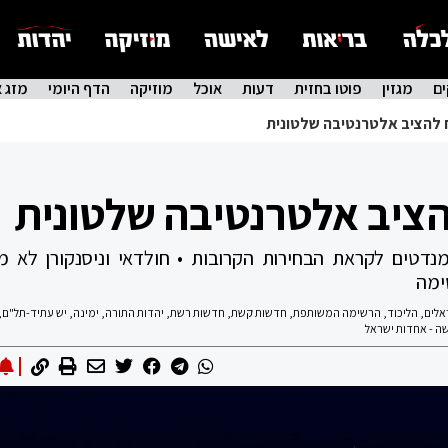
ם
מגזין
פוטו בחזית
דעות
אוכל
מוזיקה
הדף היומי
מזג א
 להציב אלטרנטיבה שלטונית
הציב אלטרנטיבה שלטונית
דטים לקראת הבחירות הקרובות • חולדאי וניסנקורן לא מה
ימה
אלים
,
הליכוד
,
הרשימה המשותפת
,
חדשות קשת
,
חדשות רשת
,
יהדות התורה
,
ימינה
,
יש עתיד-תל"ם
,
ה - אחדות ישראל