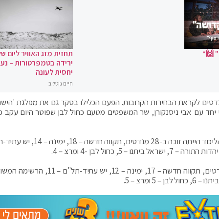
 🙌*
תחזית מזג האוויר ליום של
ירידה בטמפרטורות – נעי
יחסית לעונה
חיים גוטליב
דטים לקראת הבחירות הקרובות. הפעם הכלילו בסקר גם את מפלגת 'הישר
 יחד עם אבי ניסנקורן, שר המשפטים מטעם כחול לבן שפוטר היום עקב פ
לפי הסקר בכאן חדשות, לו הבחירות היו נערכות היום, הליכוד הייתה זוכה ב-28 מנדטים
לפי הסקר בחדשות רשת, הליכוד הייתה זוכה ל-29 מנדטים, תקווה חדשה – 17, ימינה – 12, יש