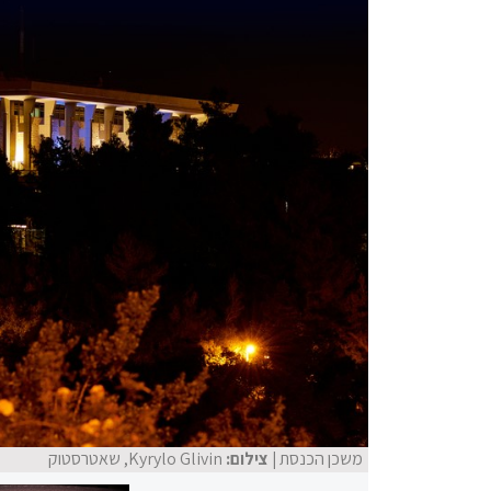
משכן הכנסת
| צילום:
Kyrylo Glivin, שאטרסטוק