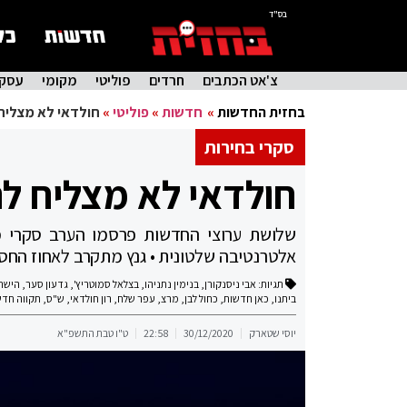
בס"ד
צ'אט הכתבים
חרדים
פוליטי
מקומי
עסקי
בחזית החדשות
»
חדשות
»
פוליטי
»
חולדאי לא מצליח
סקרי בחירות
חולדאי לא מצליח ל
שלושת ערוצי החדשות פרסמו הערב סקרי מנ
אלטרנטיבה שלטונית • גנץ מתקרב לאחוז החס
תגיות:
אבי ניסנקורן
,
בנימין נתניהו
,
בצלאל סמוטריץ'
,
גדעון סער
,
הישר
ביתנו
,
כאן חדשות
,
כחול לבן
,
מרצ
,
עפר שלח
,
רון חולדאי
,
ש"ס
,
תקווה חדש
יוסי שטארק
30/12/2020
22:58
ט"ו טבת התשפ"א