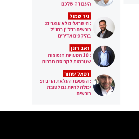
העבודה שלכם
ניר שמול
: הישראלים לא עוצרים:
רוכשים נדל"ן בחו"ל
בהיקפים אדירים
זאב רונן
: 10 הטעויות הנפוצות
שגורמות לקריסת חברות
רפאל שחור
: השפעת העלאת הריבית:
יכולה להיות גם לטובת
רוכשים