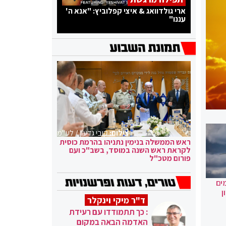
ארי גולדוואג & איצי קפלוביץ: "אנא ה'
עננו"
צילום:
קובי גדעון / לע"מ
ראש הממשלה בנימין נתניהו בהרמת כוסית
לקראת ראש השנה במוסד, בשב"כ ועם
פורום מטכ"ל
ים
ן
ד"ר מיקי וינקלר
: כך תתמודדו עם רעידת
האדמה הבאה במקום