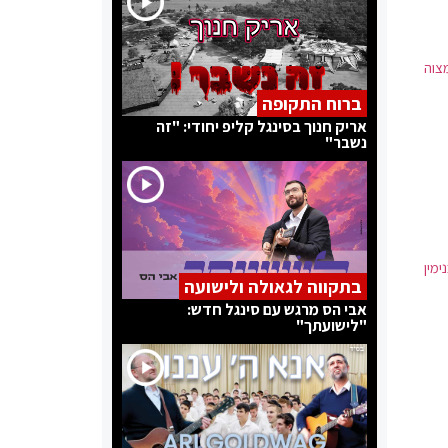
צוה
ברוח התקופה
אריק חנוך בסינגל קליפ יחודי: "זה
נשבר"
מין
בתקווה לגאולה ולישועה
אבי הס מרגש עם סינגל חדש:
"לישועתך"