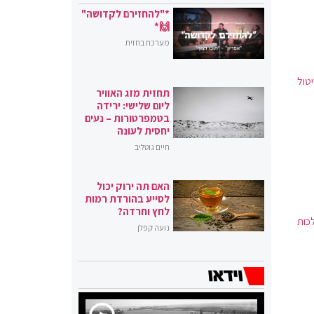
*"להחזירם לקדושה"
🙌*
מערכת בחזית
טול
תחזית מזג האוויר
ליום שלישי: ירידה
בטמפרטורות – נעים
יחסית לעונה
חיים גוטליב
האם תה ירוק יכול
לסייע בהורדת רמות
לחץ וחרדה?
כות
נועה קפלן