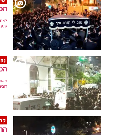
הכנ
לאחר
שנער
נֶהְ
המו
מאות
רובינ
קרי
הר"