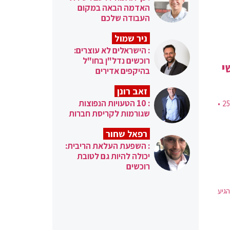
האדמה הבאה במקום
העבודה שלכם
ניר שמול
: הישראלים לא עוצרים:
רוכשים נדל"ן בחו"ל
י
בהיקפים אדירים
זאב רונן
: 10 הטעויות הנפוצות
משטרת דימונה סיכמה עם משפחות בדואיות בנגב כי תושבים מקומיים ישמרו על כביש 25 •
שגורמות לקריסת חברות
רפאל שחור
: השפעת העלאת הריבית:
יכולה להיות גם לטובת
רוכשים
גיע