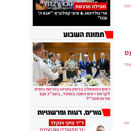
מנה
תפילה מרגשת
ארי גולדוואג & איצי קפלוביץ: "אנא ה'
עננו"
ס
 עמד
צילום:
קובי גדעון / לע"מ
ראש הממשלה בנימין נתניהו בהרמת כוסית
לקראת ראש השנה במוסד, בשב"כ ועם
פורום מטכ"ל
ד"ר מיקי וינקלר
 את
: כך תתמודדו עם רעידת