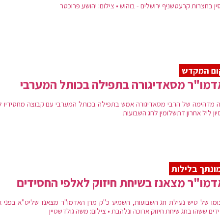
ין בחצרות קרעטשניף ירושלים - בוהוש • צילום: יהושע פרוכטר
ום המקדש
מו"ר מסאדיגורה בתפילה בכותל המערבי
ה מדהימה של הרבי מסאדיגורה אמש בתפילה בכותל המערבי עם קבוצה מחסידיו ל
יון ליל אחרון דתשלומין לחג השבועות
ונתך בלילות
מו"ר מצאנז בשיחת חיזוק לאלפי החסידים
ומו של טיש נעילת חג השבועות, השמיע כ"ק מרן האדמו"ר מצאנז שליט"א בפני א
ים ששהו בחג שיחת חיזוק ארוכה ונלהבת • צילום: משה גולדשטיין