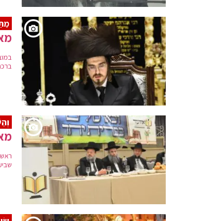
מַתַ
מאו
במוצ
ברכת
וְהַ
מאו
ראשי
שביע
שִׂי