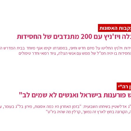
בות האסונות
יז'ניץ עם 200 מתנדבים של החסידות
דות ויז'ניץ החליטו על מיזם חדש וחיוני, במסגרתו יקימו אגף מיוחד בבית המדרש ה
חסידות בו יהיה חמ"ל של ממש עם אנשי הצלה, ציוד רפואי וחדר טיפולים
 רה"י
 פורענות בישראל ואנשים לא שמים לב"
ג אדלשטיין בשיחתו השבועית: "בזמן האחרון היו כמה אסונות, מירון בל"ג בעומר, ע
, הקורונה בחוץ לארץ זה נמשך, קרלין מה שהיה ביו"ט"