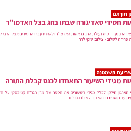
ּן תּורָתֵנוּ
ת חסידי סאדיגורה שבתו בחג בצל האדמו"ר
אי החג נערך טיש נעילת החג בראשות האדמו"ר ולאחריו עברו החסידים אצל הרבי לי
 פרידה לשלום • צילום: שוקי לרר
שְּׁבִיעִת תִּשְׁמְטֶנָּה
ת מגידי השיעור התאחדו לכנס קבלת התורה
 הארגון חילקו לכלל מגידי השיעורים את הספר של מרן הגר"ח קנייבסקי על הל
ית עם תוספת חידושי תורה מבנו הגרי"ש
שוּ וְשִׂמְחוּ