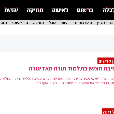
ם
מגזין
פוטו בחזית
דעות
אוכל
מוזיקה
הדף היומי
מזג א
 קדשים
בת חומש בתלמוד תורה סאדיגורה
וד תורה "עקבי אבירים" של חסידי סאדיגורה ערכו מסיבה חגיגית לרגל התחלת לי
ש, הרבי פיאר את המעמד בהשתתפותו. - צילום: שוקי לרר
 רינה