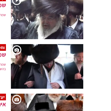
שמח
שמחת
וחס
שמח
שמחת 
בהשתת
יַעְ
איר