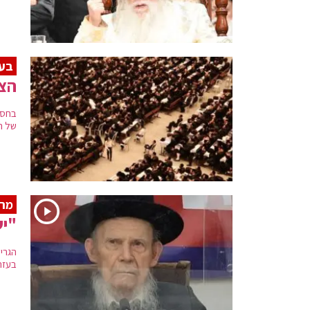
בעק
הצלה ו
בחסי
של ה
מרן
"יש
הגרי"
בעזה