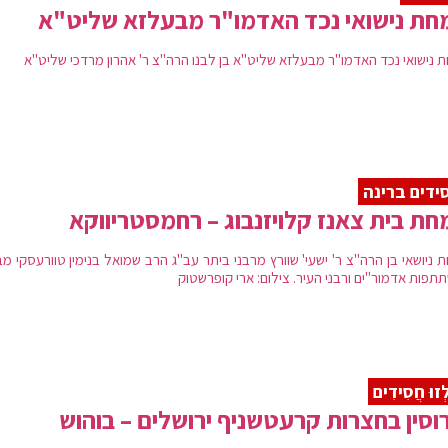
ת נישואי נכד האדמו"ר מבעלזא שליט"א
 נישואי נכד האדמו"ר מבעלזא שליט"א בן לבנו הרה"צ ר' אהרון מרדכי שליט"א
ידים ברינה
ת בית צאנז קלויזנבוג – רחמסטריווקא
ניושאי בן הרה''צ ר' ישעי' שוורץ מרבני ביתר עב''ג הרב שמואל בנימין טוורעסקי מ
פות אדמור''ים ורבני העיר. צילום: ארי קופרשטוק
לְזוּ חֲסִידִים
וסין בחצרות קרעטשניף ירושלים – בוהוש