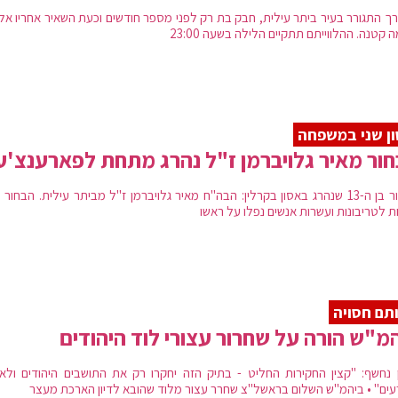
ך התגורר בעיר ביתר עילית, חבק בת רק לפני מספר חודשים וכעת השאיר אחריו אל
ה קטנה. ההלווייתם תתקיים הלילה בשעה 23:00
ן שני במשפחה
ור מאיר גלויברמן ז"ל נהרג מתחת לפארענצ'ע
הבחור בן ה-13 שנהרג באסון בקרלין: הבה"ח מאיר גלויברמן ז"ל מביתר עילית. הבחור
 לטריבונות ועשרות אנשים נפלו על ראשו
תם חסויה
מ"ש הורה על שחרור עצורי לוד היהודים
ן נחשף: "קצין החקירות החליט - בתיק הזה יחקרו רק את התושבים היהודים ולא
עים" • ביהמ"ש השלום בראשל"צ שחרר עצור מלוד שהובא לדיון הארכת מעצר