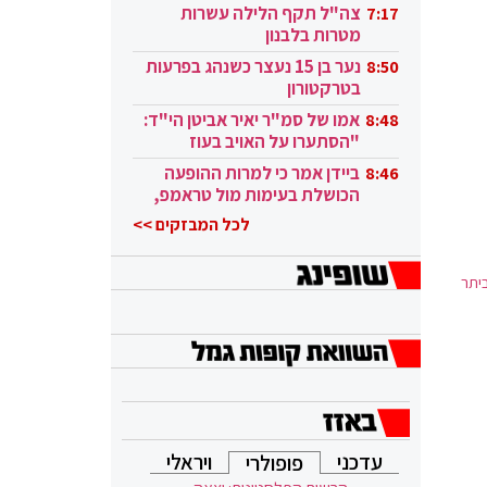
בקטאר"
צה"ל תקף הלילה עשרות
7:17
מטרות בלבנון
נער בן 15 נעצר כשנהג בפרעות
8:50
בטרקטורון
אמו של סמ"ר יאיר אביטן הי"ד:
8:48
"הסתערו על האויב בעוז
ובגבורה"
ביידן אמר כי למרות ההופעה
8:46
הכושלת בעימות מול טראמפ,
הוא ממשיך
לכל המבזקים >>
ביתר
עדכני
ויראלי
פופולרי