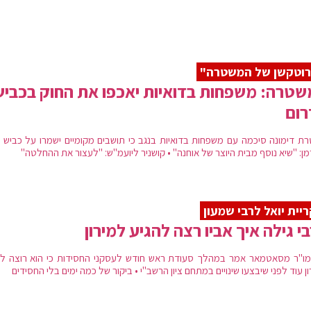
רוטקשן של המשטרה"
טרה: משפחות בדואיות יאכפו את החוק בכביש
רום
מן: "שיא נוסף מבית היוצר של אוחנה" • קושניר ליועמ"ש: "לעצור את ההחלטה"
יית יואל לרבי שמעון
י גילה איך אביו רצה להגיע למירון
ו"ר מסאטמאר אמר במהלך סעודת ראש חודש לעסקני החסידות כי הוא רוצה לה
ן עוד לפני שיבצעו שינויים במתחם ציון הרשב"י • ביקור של כמה ימים בלי החסידים