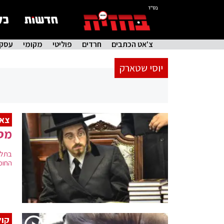
בס"ד
צ'אט הכתבים
חרדים
פוליטי
מקומי
עסקי
יוסי שטארק
צאן
מסי
בתלמ
החומ
קול