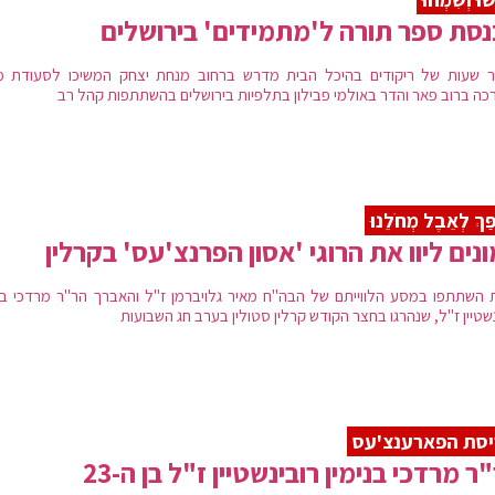
סת ספר תורה ל'מתמידים' בירושלים
 שעות של ריקודים בהיכל הבית מדרש ברחוב מנחת יצחק המשיכו לסעודת מ
כה ברוב פאר והדר באולמי פבילון בתלפיות בירושלים בהשתתפות קהל רב
פַּךְ לְאֵבֶל מְחֹלֵנוּ
נים ליוו את הרוגי 'אסון הפרנצ'עס' בקרלין
 השתתפו במסע הלווייתם של הבה"ח מאיר גלויברמן ז"ל והאברך הר"ר מרדכי בני
שטיין ז"ל, שנהרגו בחצר הקודש קרלין סטולין בערב חג השבועות
סת הפארענצ'עס
ר מרדכי בנימין רובינשטיין ז"ל בן ה-23