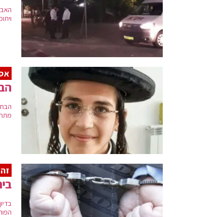
האבר
ויתומ
אסו
הבח
מתחת
זהו
ביה
בדיו
הפור