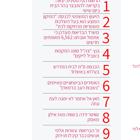
הרשות הפלסטינית: יצאה
בקריאה להתבצר בהר הבית
ביום שישי
הייעוץ המשפטי לכנסת: "התיקון
המוצע הוא בעל השלכות
משטריות מרחיקות לכת"
משרד הבריאות מעדכן כי
אתמול אובחנו 6,562 מאומתים
חדשים
גנץ: "צה"ל סופג התקפות
בשביל לייקים"
רגל
הכנסת ס"ת לבית המדרש
בעלזא באשדוד
האסירים הביטחוניים מאיימים:
"נשבות רעב ברמאדן"
חאן אל אחמר לא יפונה לעת
עתה
טוויטר ירדה בשוויה מאז אילון
מאסק
לפי
מ' הבריאות: עשרות אלפי
אנשים כבר קיבלו תו ירוק