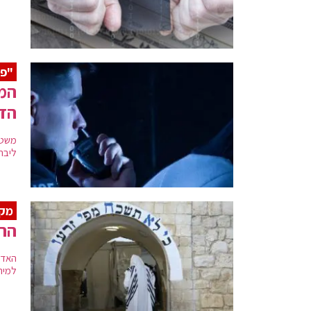
"פ
המש
הד
ליבר
מקר
הרב
האדמ
למירו