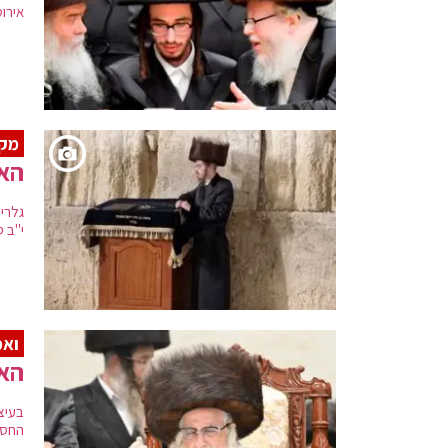
אירוס
מק
האד
גלרי
י"ב ס
ואמ
האד
בעיצ
החסיד