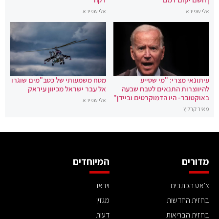
אלי שפירא
אלי שפירא
עיתונאי מצרי: "מי שסייע
מטח משמעותי של כטב"מים שוגרו
להיווצרות התנאים לטבח שבעה
אל עבר ישראל מכיוון עיראק
באוקטובר- היו הדמוקרטים וביידן"
אלי שפירא
מאיר קרליץ
מדורים
המיוחדים
צ'אט הכתבים
וידאו
בחזית החדשות
מגזין
בחזית הבריאות
דעות