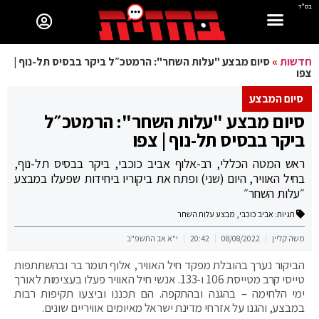
בס"ד
חדשות
»
סיום מבצע "עלות השחר": הרמטכ״ל ביקר בבסיס תל-נוף |
צפו
סיום המבצע
סיום מבצע "עלות השחר": הרמטכ״ל
ביקר בבסיס תל-נוף | צפו
ראש המטה הכללי, רב-אלוף אביב כוכבי, ביקר בבסיס תל-נוף,
בחיל האוויר, היום (שני) ופתח את ביקוריו ביחידות שפעלו במבצע
״עלות השחר״
תגיות:
אביב כוכבי
,
מבצע עלות השחר
משה קליין
08/08/2022
20:42
י"א אב התשפ"ב
הביקור נערך בהובלת מפקד חיל האוויר, אלוף תומר בר ובהשתתפות
טייסי קרב מטייסת 106 ו-133. אנשי חיל האוויר פעלו בעצימות לאורך
ימי הלחימה – בהגנה ובהתקפה. הם תכננו וביצעו תקיפות רבות
במבצע, והגנו על אזרחי מדינת ישראל מאיומים אוויריים שונים.