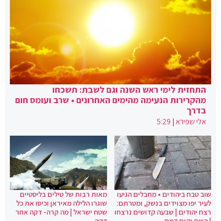
התחזית לימי ראש השנה וגם לשבת: תשכחו
מהקרירות הנעימה מהימים האחרונים • שרב ועומס חום
בדרך
אלי שפירא
|
5:29
שוב טבח ביהודים • מחבלים הגיעו
מאות רבות של טילים בליסטיים
לעיר יפו מצוידים בנשק, ומטרתם:
שוגרו הלילה מאיראן וכיסו את כל
רצח יהודים | שבעה קדושים נרצחו
שטח ישראל | מה קרה- דקה אחר
| השם יקום דמם
דקה