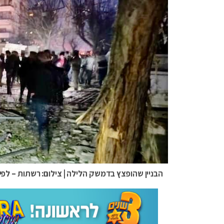
הבניין שהופצץ בדמשק הלילה | צילום: רשתות – לפי סעי