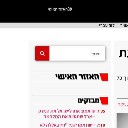
האזור האישי
וויר
לוח עברי
 3 מפגיעת
וף כל
עקוב
טראמפ: אתן לישראל את הנשק
7:35
– אבל שתסיים את המלחמה
בעזה
דיווח אמריקני: "חיזבאללה לא
7:18