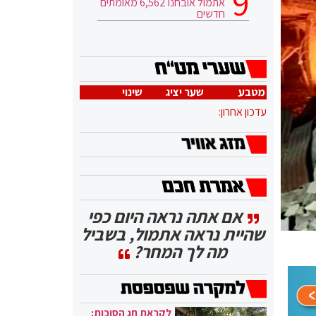
אתמול אובחנו 6,562 מאומתים
חדשים
מטבע
שער יציג
שינוי
עדכון אחרון:
אם אתה נראה היום כפי
שהיית נראה אתמול, בשביל
מה לך המחר?
לקראת חג הסוכות: