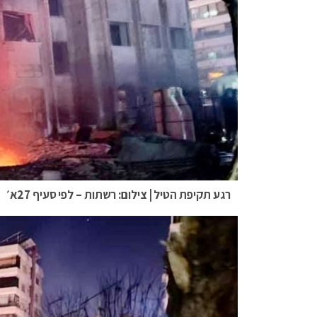
רגע תקיפת הטיל | צילום: רשתות – לפי סעיף 27א׳