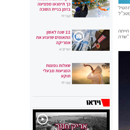
כך תימנעו מפציעה
 הטיל
בזמן בניית הסוכה
ת. ב-2008 חוסל בשכונה זו רמטכ"ל
קובי לוי
הייתה
22 שנה לאסון
 "שדה
התאומים שזעזע את
אמריקה
יוסי לביא
שאלות נפוצות
המגיעות מבעלי
תוקע
קובי לוי