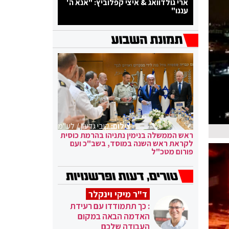
ארי גולדוואג & איצי קפלוביץ: "אנא ה'
עננו"
צילום:
קובי גדעון / לע"מ
ראש הממשלה בנימין נתניהו בהרמת כוסית
לקראת ראש השנה במוסד, בשב"כ ועם
פורום מטכ"ל
ד"ר מיקי וינקלר
: כך תתמודדו עם רעידת
האדמה הבאה במקום
העבודה שלכם