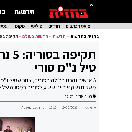
בס"ד
צ'אט הכתבים
חרדים
פוליטי
מקומי
עסקי
בחזית החדשות
»
חדשות
»
חדשות בעולם
»
תקיפה בסוריה: 5 נהרגו במרכז דמשק, 3 
טיל נ"מ סורי
5 אנשים נהרגו הלילה בסוריה, אחר שטיל נ"מ
משלוח נשק איראני שיגיע לסוריה במסווה של ס
תגיות:
סוריה
,
תקיפה
מוטי שטרן
19/02/2023
11:10
כ"ח שבט התשפ"ג