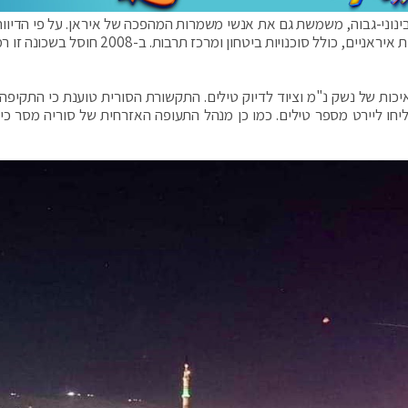
וני-גבוה, משמשת גם את אנשי משמרות המהפכה של איראן. על פי הדיווח
פגע בסמוך למתחם עם אבטחה כבדה הסמוכה למוסדות איראניים, כולל סוכנויות ביטחון ומרכז תרבו
ות של נשק נ"מ וציוד לדיוק טילים. התקשורת הסורית טוענת כי התקיפה 
ליחו ליירט מספר טילים. כמו כן מנהל התעופה האזרחית של סוריה מסר כי