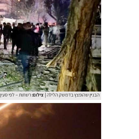
הבניין שהופצץ בדמשק הלילה
| צילום:
רשתות – לפי סעיף 27א