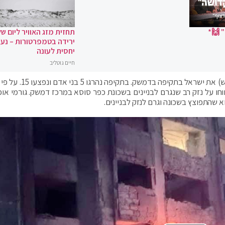
 🙌*
תחזית מזג האוויר ליום של
ירידה בטמפרטורות – נעי
יחסית לעונה
חיים גוטליב
סוכנות הידיעות הסורית הרשמית האשימה אמש (מוצ"ש) את ישראל בתק
חו על נזק רב שנגרם לבניינים בשכונת כפר סוסא במרכז דמשק. גורמי אופו
וא שהתפוצץ בשכונה וגרם לנזק לבניינים.