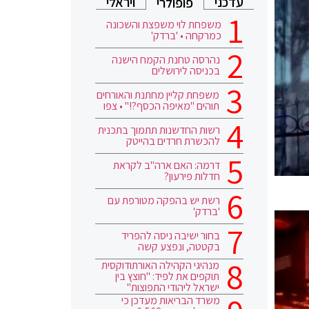
עדכני
ויראלי
פופולרי
משפחת לוי משפצת והשכונה
כמרקחה • 'ברדק'
נהרסה טחנת הקמח הישנה
בכניסה לירושלים
משפחת קליין מחתנת והאורחים
תוהים "מאיפה הכסף?!" • צפו
רשות החדשנות תתמוך בתכנית
להכשרת חרדים בהייטק
דרמה: האם ארה"ב לקראת
חדלות פירעון?
רשת יש בהפקה מטורפת עם
'ברדק'
בחור ישיבה ניסה להפריד
בקטטה, ונפצע קשה
מנהיגי הקהילה האורתודוקסית
תוקפים את לפיד: "חוצץ בין
ישראל ליהודי התפוצות"
משרד הבריאות מעדכן כי