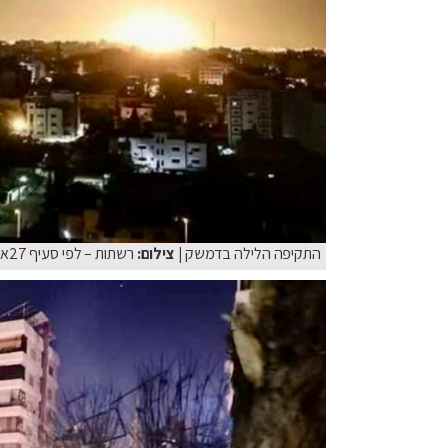
התקיפה הלילה בדמשק
| צילום:
רשתות – לפי סעיף 27א׳