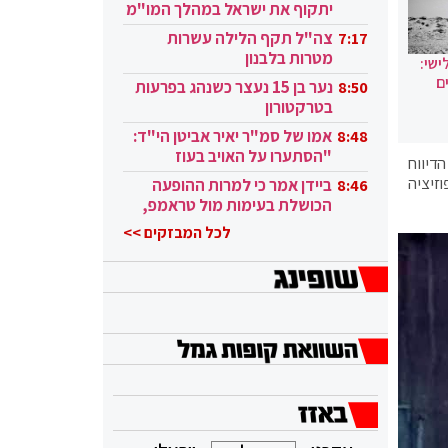
יתקוף את ישראל במהלך המו"מ
בקטאר"
צה"ל תקף הלילה עשרות
7:17
מטרות בלבנון
ישי:
ם
נער בן 15 נעצר כשנהג בפרעות
8:50
בטרקטורון
אמו של סמ"ר יאיר אביטן הי"ד:
8:48
"הסתערו על האויב בעוז
יפה בדמשק. בתקיפה נהרגו 5 בני אדם ונפצעו 15. על פי הדיווח
ובגבורה"
זיציה
ביידן אמר כי למרות ההופעה
8:46
הכושלת בעימות מול טראמפ,
הוא ממשיך
לכל המבזקים >>