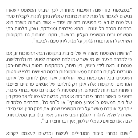
"במציאות כזו ישנה חשיבות מיוחדת לכך שבתי המשפט יישארו
נגישים לציבור על מנת להוות כתובת שאליה ניתן לפנות לקבלת סעד
ועל מנת לוודא כי הפגיעה בזכויות יסוד – אשר בעתות משבר היא
בבחינת הכרח בל-יגונה – תהא מידתית ומוצדקת. ואכן, דלתות בתי
המשפט ובית המשפט העליון בראשם, נותרו פתוחות גם בתקופות
השיא של התפרצות הנגיף, על מנת ליתן מענה לציבור".
"הרשות השופטת מהווה אי של יציבות בתקופה רבת-תהפוכות זו, אם
כי למרבה הצער יש מי אשר שמו להם למטרה לפגוע בה ולהחלישה.
מגמה זו באה לידי ביטוי, בין היתר, במתקפות בוטות ושלוחות-רסן
הגובלות לעתים בהסתה ממש והמופנות ברמה האישית כלפי שופטות
ושופטים בכל הערכאות בשל החלטות אשר אינן לרוחם של אותם
הגורמים. מתקפות אלה אינן רק נחלתם של אנשים פרטיים וצייצני
רשתות חברתיות למיניהם. הן נשמעות לדאבוני גם מפי נבחרי ציבור.
דומני כי כאשר נבחר ציבור כזה או אחר, מרשה לעצמו לתאר פסק דין
של בית המשפט כ"אירוע מטורף" או כ"הפיכה", הדברים מלמדים
יותר על אומרם מאשר על בית המשפט שנתן את פסק הדין. אני מצדי
אשתדל שלא להיגרר לסגנון המביש הזה, אשר בינו ובין ממלכתיות,
שבה אנו מצווים כסמלי שלטון, אין דבר וחצי דבר".
"ישנם נבחרי ציבור המגדילים לעשות ומרשים לעצמם לקרוא