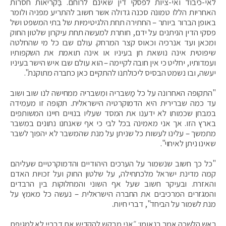
לאי-כיבוד ואי-ציות לפסקי דין שאינם לרוחם. בַּקריאות חסרות
האחריות הללו טמונה סכנה גדולה אשר חשוב להתריע מפניה ולומר
באופן הברור ביותר – החתירה תחת הלגיטימיות של בתי המשפט ושל
פסקי הדין הניתנים על ידם, חותרת למעשה תחת עיקרון שלטון החוק
ומכאן ועד אנרכיה וכאוס קצר המרחק. עולם שבו כל מי שהחלטה
שיפוטית אינה נושאת חן בעיניו או אינה תואמת את השקפותיו
ועמדותיו, יחליט כי אין חובה לקיימה – הוא עולם שבו איש הישר בעיניו
יעשה, ובו נשמט הבסיס ליכולתנו להתקיים כאן כחברה מתוקנת".
"התקופה האחרונה על כל מַשבריה ומִשבריה ממחישה לנו שוב ושוב
עד כמה שברירית היא הדמוקרטיה הישראלית. תקופה זו מעמידה
במבחן שכמותו לא ידענו את המסד שעליו בנויים חיינו המשותפים
בארץ הזו. אך אני מאמינה בכל לבי כי אף שאנחנו נתונים במשבר
מתמשך – עלינו לעשות כל שניתן על מנת שהמשבר לא יהפוך לשבר
שאינו ניתן לאיחוי".
"כל כך חשוב שנשמור על הערכים היהודיים והדמוקרטיים שעליהם
קמה מדינת ישראל מלכתחילה, על שלטון החוק ועל זכויות האדם
והאזרח. ובעיקר חשוב שעל אף השוני והמחלוקות בין הרבדים
והמגזרים המרכיבים את החברה הישראלית – נעשה כל מאמץ על
מנת לשמור על הביחד", דברי חיות.
ראש הלשכה אמר בנאומו: ״אני מבקש להקדיש את דבריי לא למגיפת