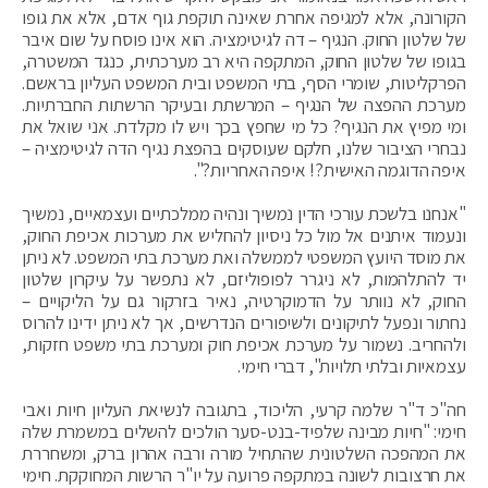
הקורונה, אלא למגיפה אחרת שאינה תוקפת גוף אדם, אלא את גופו
של שלטון החוק. הנגיף – דה לגיטימציה. הוא אינו פוסח על שום איבר
בגופו של שלטון החוק, המתקפה היא רב מערכתית, כנגד המשטרה,
הפרקליטות, שומרי הסף, בתי המשפט ובית המשפט העליון בראשם.
מערכת ההפצה של הנגיף – המרשתת ובעיקר הרשתות החברתיות.
ומי מפיץ את הנגיף? כל מי שחפץ בכך ויש לו מקלדת. אני שואל את
נבחרי הציבור שלנו, חלקם שעוסקים בהפצת נגיף הדה לגיטימציה –
איפה הדוגמה האישית?! איפה האחריות?".
"אנחנו בלשכת עורכי הדין נמשיך ונהיה ממלכתיים ועצמאיים, נמשיך
ונעמוד איתנים אל מול כל ניסיון להחליש את מערכות אכיפת החוק,
את מוסד היועץ המשפטי לממשלה ואת מערכת בתי המשפט. לא ניתן
יד להתלהמות, לא ניגרר לפופוליזם, לא נתפשר על עיקרון שלטון
החוק, לא נוותר על הדמוקרטיה, נאיר בזרקור גם על הליקויים –
נחתור ונפעל לתיקונים ולשיפורים הנדרשים, אך לא ניתן ידינו להרוס
ולהחריב. נשמור על מערכת אכיפת חוק ומערכת בתי משפט חזקות,
עצמאיות ובלתי תלויות", דברי חימי.
חה"כ ד"ר שלמה קרעי, הליכוד, בתגובה לנשיאת העליון חיות ואבי
חימי: "חיות מבינה שלפיד-בנט-סער הולכים להשלים במשמרת שלה
את המהפכה השלטונית שהתחיל מורה ורבה אהרון ברק, ומשחררת
את חרצובות לשונה במתקפה פרועה על יו"ר הרשות המחוקקת. חימי