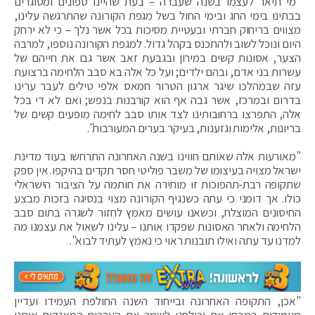
"מי תיאר לעצמו בשנה שעברה – בעת שהיינו ספונים ומסוגרים
בבתינו בימי החג ובימי החול בשל מגפת הקורונה שהתרגשה עלינו,
מצווים בריחוק חברתי ובעטיית מסיכות בכל אשר נלך – כי לא ירחק
היום ונוכל לשוב ולהתכנס בקהל גדול. למגפת הקורונה נוספו, למרבה
הצער, אסונות קשים במירון ובגבעת זאב אשר גבו את חייהם של
עשרות בני אדם, ובהם ילדים; ועל כל אלה בא סבב הלחימה ברצועת
עזה שבמהלכו שיגר ארגון הטרור חמאס אלפי טילים לעבר ערינו
בדרום ובמרכז, אשר גבה אף הוא קורבנות בנפש; ואם לא די בכל
אלה, התפרצו ברחובותינו לצד אותו סבב לחימה מופעים קשים של
בריונות, אלימות וגזענות, בעיקר בערים המעורבות".
"מאורעות אלה שאותם חווינו בשנה האחרונה התרחשו בעוד מדינת
ישראל מצויה בעיצומו של משבר פוליטי חסר תקדים בהיקפו. אין ספק
שתקופה רבת-תהפוכות זו מותירה את חותמה על הציבור הישראלי
כולו. אך דומני כי עתה כשנגיף הקורונה מצוי בנסיגה בזכות מבצע
החיסונים המוצלח, וכשאנו עושים מאמץ לחזור לשגרה בתום סבב
הלחימה ולאחר האסונות שפקדו אותנו – עלינו לשאול את עצמנו מה
למדנו עד עתה ואילו תובנות ראוי כי נאמץ לעתיד לבוא".
"אכן, התקופה האחרונה ובייחוד השנה החולפת העמידו ועדיין
מעמידים במבחן את יכולתנו לשמר את הערכים המאגדים אותנו