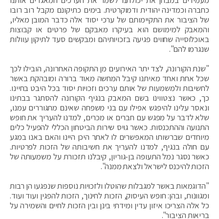
כחברה וכמדינה יהודית ודמוקרטית. בימים כתיקונם מקבל רוב רובו
של הציבור את התקיימותם של ערכי יסוד אלה כדבר המובן מאליו,
והמאבק למימושם הוא בעיקרו מאבקם של פרטים או קבוצות
באוכלוסייה שחווים פגיעה בזכויותיהם ומבקשים סעד לתיקון עוולות
שנגרמו להם".
"שנת הקורונה, לצד יתר האירועים מן התקופה האחרונה, הובילו לכך
שכל אחת ואחד מאיתנו קיבל המחשה מאוד ברורה ומובהקת באשר
לחשיבות ולמשמעות של אותם ערכים וזכויות יסוד בכל היבט בחיינו.
כך, כאשר נצטווינו בשם המאבק בנגיף הקורונה להסתגר בבתינו
ונאסר עלינו להיפגש אפילו עם בני משפחה שאינם מתגוררים עמנו,
שלא לדבר על מפגש עם חברים או מכרים, למדנו להעריך את חופש
התנועה וההתכנסות. כאשר גויס שירות הביטחון הכללי להפעיל כלים
מיוחדים שברשותו המאפשרים לו לאתר היכן היינו והאם באנו במגע
עם חולה בנגיף, למדנו להעריך את חשיבותה של הזכות לפרטיות.
כאשר נסגר נמל התעופה בן-גוריון, קיבלנו תזכורת על משמעותה של
הזכות להיכנס לישראל ולצאת ממנה".
"הדוגמאות באשר למגבלות שהוטלו ולזכויות נוספות שנפגעו הן רבות
ומגוונות, ובהן: חופש העיסוק, הזכות לחינוך, הזכות להפגין ועוד ועוד.
כל אלה הצריכו איזון עדין ומידתי בינן ובין הזכות לחיים והשמירה על
בריאות הציבור".