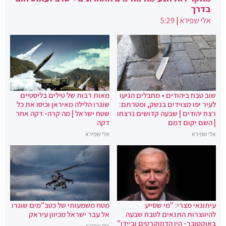
בדרך
אלי שפירא
|
5:29
שוב טבח ביהודים • מחבלים הגיעו
מאות רבות של טילים בליסטיים
לעיר יפו מצוידים בנשק, ומטרתם:
שוגרו הלילה מאיראן וכיסו את כל
רצח יהודים | שבעה קדושים נרצחו
שטח ישראל | מה קרה- דקה אחר
| השם יקום דמם
דקה
אלי שפירא
אלי שפירא
עיתונאי מצרי: "מי שסייע
מטח משמעותי של כטב"מים שוגרו
להיווצרות התנאים לטבח שבעה
אל עבר ישראל מכיוון עיראק
באוקטובר- היו הדמוקרטים וביידן"
אלי שפירא