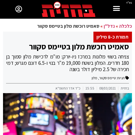
בס"ד
כלכלה
»
נדל"ן
»
סאמיט רוכשת מלון בטיימס סקוור
תמורת כ-8 מיליון
סאמיט רוכשת מלון בטיימס סקוור
צניחה בשווי מלונות במרכז ניו-יורק: מו"מ לרכישת מלון סמוך בן
180 חדרים. המלון בשטח 19,000 מ"ר בנוי ו-6.5 דונם מגרש; דמי
חכירה של 2.5 מיליון דולר בשנה
תגיות:
טיימס סקוור
,
מלון
בחזית
08/03/2021
15:55
כ"ד אדר התשפ"א