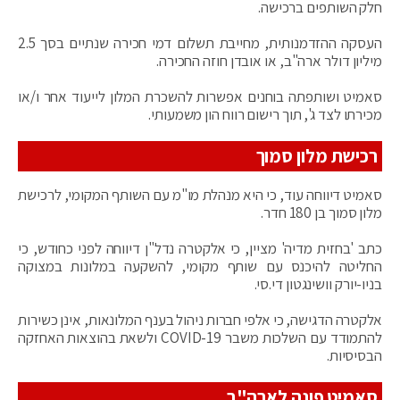
חלק השותפים ברכישה.
העסקה ההזדמנותית, מחייבת תשלום דמי חכירה שנתיים בסך 2.5
מיליון דולר ארה"ב, או אובדן חוזה החכירה.
סאמיט ושותפתה בוחנים אפשרות להשכרת המלון לייעוד אחר ו/או
מכירתו לצד ג', תוך רישום רווח הון משמעותי.
רכישת מלון סמוך
סאמיט דיווחה עוד, כי היא מנהלת מו"מ עם השותף המקומי, לרכישת
מלון סמוך בן 180 חדר.
כתב 'בחזית מדיה' מציין, כי אלקטרה נדל"ן דיווחה לפני כחודש, כי
החליטה להיכנס עם שותף מקומי, להשקעה במלונות במצוקה
בניו-יורק וושינגטון די.סי.
אלקטרה הדגישה, כי אלפי חברות ניהול בענף המלונאות, אינן כשירות
להתמודד עם השלכות משבר COVID-19 ולשאת בהוצאות האחזקה
הבסיסיות.
סאמיט פונה לארה"ב