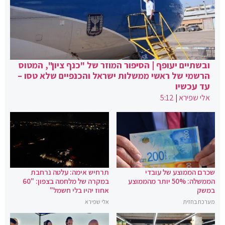
ובשתיים יעופף | הסיפור המוזר של "כנף ציון", המטוס
הרשמי של ראשי ממשלות ישראל והכנפיים שלא טסו –
עד עכשיו
אלי שפירא
|
5:12
שכרם הממוצע של עובדי
תרחיש אימה: עלטה נרחבת
הממשלה: 50% יותר מהממוצע
במקרה של מלחמה בצפון: "60
במשק
אחוז יהיו בלי חשמל"
מערכת בחזית
אלי שפירא