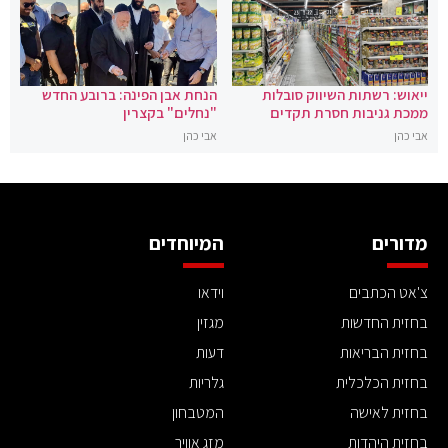
ייאוש: רשתות השיווק סובלות
הנחת אבן הפינה: ברובע החדש
ממכת גניבות חסרת תקדים
"נחלים" בקצרין
אבי כהן
אבי כהן
מדורים
המיוחדים
צ'אט הכתבים
וידאו
בחזית החדשות
מגזין
בחזית הבריאות
דעות
בחזית הכלכלית
גלריות
בחזית לאישה
המטבחון
בחזית היהדות
מזג אוויר