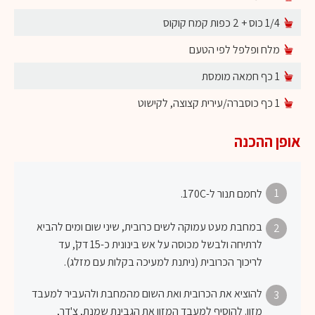
1/4 כוס + 2 כפות קמח קוקוס
מלח ופלפל לפי הטעם
1 כף חמאה מומסת
1 כף כוסברה/עירית קצוצה, לקישוט
אופן ההכנה
1
לחמם תנור ל-170C.
במחבת מעט עמוקה לשים כרובית, שיני שום ומים להביא
2
לרתיחה ולבשל מכוסה על אש בינונית כ-15 דק', עד
לריכוך הכרובית (ניתנת למעיכה בקלות עם מזלג).
להוציא את הכרובית ואת השום מהמחבת ולהעביר למעבד
3
מזון. להוסיף למעבד המזון את הגבינת שמנת, צ'דר,