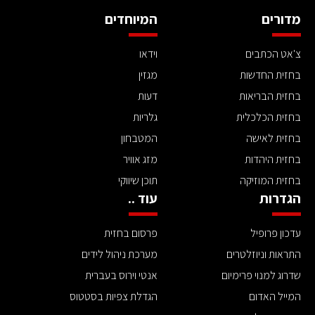
מדורים
המיוחדים
צ'אט הכתבים
וידאו
בחזית החדשות
מגזין
בחזית הבריאות
דעות
בחזית הכלכלית
גלריות
בחזית לאישה
המטבחון
בחזית היהדות
מזג אוויר
בחזית המוזיקה
תוכן שיווקי
הגדרות
עוד ..
עדכון פרופיל
פרסום בחזית
התראות וניוזלטרים
מערכת ניהול לידים
שדרוג למנוי פרימיום
אנטי וירוס בעברית
המייל האדום
הגדלת צפיות בסטטוס