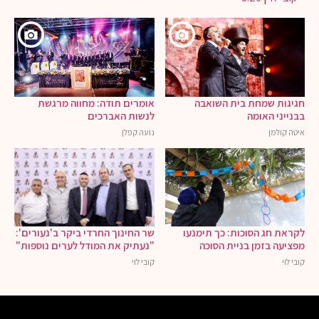
חגיגות שמחת בית השואבה
אומרים תודה: מחווה מרגשת
בבנייני האומה
לנשות האברכים
איטה קולמן
נועה קפלן
לקראת חג הסוכות: כך תימנעו
שר החינוך החרדי ביקר ב'נעורים':
מפציעה בזמן בניית הסוכה
"נעתיק את המודל לערים נוספות"
קובי לוי
קובי לוי