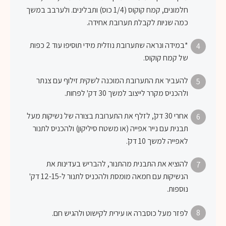
חלמונים, קמח קוקוס (1/4 כוס) ותבלינים. ולערבב במשך
כמה שניות לקבלת תערובת אחידה.
*במידה ונראה שתערובת נוזלית מידי תוסיפו עוד 2 כפות
4
של קמח קוקוס.
להעביר את התערובת המוכנה לשקית זילוף עם צנתר
5
ולהכניס מקרר לייצוב למשך 30 דק' לפחות.
אחרי 30 דק', לזלף את התערובת בצורה של נשיקות מעל
6
תבנית עם נייר אפייה (או משטח סיליקון) ולהכניס לתנור
לאפייה למשך 10 דק'.
להוציא את התבנית מהתנור, להבריש בעדינות את
7
הנשיקות עם חמאה מומסת ולהכניס לתנור ל-12-15 דק'
נוספות.
8
לפזר מעל כוסברה או עירית לקישוט ולהגיש חם.