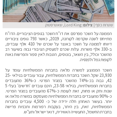
שטרות כסף
| צילום:
Lord King, שאטרסטוק
הממונה על השכר מפרסם את דו"ח השכר בגופים הציבוריים. הדו"ח
מתייחס לשנה שקדמה לקורונה, 2019, כאשר 793 גופים ציבוריים
דיווחו לממונה על השכר באוצר על שכרם של 410 אלף עובדים,
ב-330 אלף משרות. עלות שכרם למעסיק הציבורי גבוה בשיעור רב
מהשכר וכולל, בין השאר, בונוסים, הטבות לאין ספור והפרשות נאות
לקופות גמל ולפנסיה.
השכר הממוצע למשרה מלאה בחברות הממשלתיות עומד על
23,930 שקל. השכר בחברות הממשלתיות, עבור עובדים בגילאי 25-
42, גבוה בכ-74% מהשכר במגזר הפרטי. כ-36% מהעובדים
בחברות הממשלתיות, בגילאי 23-58, הינם עובדים 'חדשים' בעלי 5
שנות ותק או פחות, זאת לעומת כ-67% מהעובדים במגזר הפרטי.
כ-90% מהעובדים בחברות הממשלתיות מועסקים במשרה מלאה או
יותר. בעשור האחרון חלה ירידה של כ- 4,500 עובדים בחברות
הממשלתיות, זאת, בין היתר, בעקבות רפורמות ותכניות פרישה
בחברת החשמל, התעשייה האווירית, דואר ישראל ותע"ש.