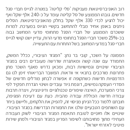
רוב האוניברסיטאות מעניקות 'סלי קליטה' במטרה לגייס חברי סגל
חדשים. גובהו הממוצע של סל קליטה עומד על כ-240 אלף שקל ואף
יכול להגיע לכדי 330 אלף שקל בחלק מהאוניברסיטאות. הסלים
ניתנים באופן אחיד מבלי להתחשב בקשיי הגיוס במערכת. למרות
ששכרם הממוצע של חברי הסגל מתחומי מדעי המחשב גבוה
בכ-25% משכר חברי הסגל בתחומי מדעי הרוח, עדיין ישנו קושי לגייס
חברי סגל במדעי המחשב בשל התחרות עם התעשייה.
הממונה על השכר, קובי בר נתן: "המגזר הציבורי, ככלל המשק,
התמודד עם שנה קשה ומאתגרת שדרשה מעובדים רבים במגזר
הציבורי שינויים וגמישויות רבות, ומכאן נדרש מאגף השכר מתן
פתרונות מורכבים בתנאי אי וודאות. המשבר הבריאותי זימן לנו גם
הזדמנויות חדשות כשתקופה זו אפשרה לבחון מודלים חדשים של
הסדרי העסקה גמישים, דוגמת ניוד עובדים ושינוי הגדרת תפקיד לפי
צרכי המערכת, האיצה שיפורים טכנולוגיים ודיגיטציה, ויצרה תרבות
עבודה חדשה הכוללת עבודה מהבית. כעת עם דעיכת המגיפה,
חובתנו ללמוד ככל הניתן מניסוי זה, להפיק את הלקחים, וליישם ביחד
עם השותפים הטבעיים שלנו את התמורות הנדרשות במגזר הציבורי.
שינויים אלו חיוניים לטובת התאמת המגזר הציבורי לשוק העבודה
העתידי מתוך מחויבותנו לשיפור הפריון במגזר הציבורי ולמתן שירות
מיטיבי לאזרחי ישראל".