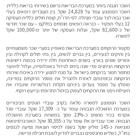
השכר הגבוה ביותר במערכת הבריאות נרשם בשירותי בריאות כללית.
השכר הממוצע עמד על 24,828 שקל. בין העובדים רופאים בעלי
שכר גבוה לצד עובדי מנהלה. לפי הדו"ח, קופת חולים כללית העסיקה
12 בעלי תפקיד – כנראה רופאים מומחים בחלקם – עם שכר חודשי
של כ-82,600 שקל, ועלות העסקה של יותר מ-100,000 שקל
למשרה.
סקטור הרוקחים במערכת הבריאות מאופיין בפערי שכר משמעותיים
בין ותיקים לצעירים, בין גברים לנשים, בין בתי חולים לקהילה ובין
אזורים שונים בארץ. בשנים האחרונות חלה ירידה בכמות רישיונות
הרוקחות הניתנים מדי שנה ביחס לגידול באוכלוסייה, ועלול להיווצר
מחסור חמור ברוקחים בישראל. על מנת למנוע ירידה באיכות שירותי
הרוקחות ובזמינותם לאזרח ולהגדיל את מספר הרוקחים במדינה,
מומלץ על מספר צעדים ביניהם הקלות רגולטוריות שיגבירו את
היעילות ויפנו את הרוקחים לעסוק בניהול התרופתי ובייעוץ רוקחי.
השכר הממוצע למשרה מלאה בקרב עובדי הגופים הציבוריים
במערכת ההשכלה הגבוהה עומד על כ- 17,309 שקל. עובדי סגל
אקדמי בכיר מהווים כ-23% מסך במשרות במערכת ההשכלה
הגבוהה. שכר עובדים אלו עומד על כ-30,555 שקל. האוניברסיטאות
מוציאות כ-145 מיליון שקל בשנה לכיסוי הוצאות נסיעה לכנסים
בחו"ל, כשליש מהכספים נצברים לפדיון לטובת חבילת פרישה.