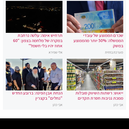
שכרם הממוצע של עובדי
תרחיש אימה: עלטה נרחבת
הממשלה: 50% יותר מהממוצע
במקרה של מלחמה בצפון: "60
במשק
אחוז יהיו בלי חשמל"
מערכת בחזית
אלי שפירא
ייאוש: רשתות השיווק סובלות
הנחת אבן הפינה: ברובע החדש
ממכת גניבות חסרת תקדים
"נחלים" בקצרין
אבי כהן
אבי כהן