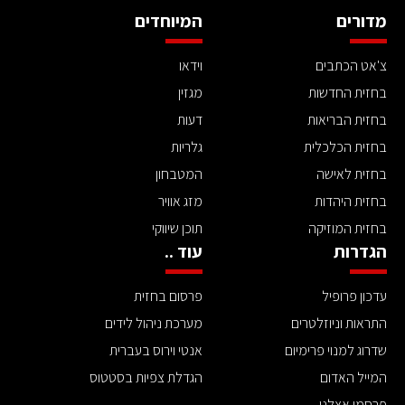
מדורים
המיוחדים
צ'אט הכתבים
וידאו
בחזית החדשות
מגזין
בחזית הבריאות
דעות
בחזית הכלכלית
גלריות
בחזית לאישה
המטבחון
בחזית היהדות
מזג אוויר
בחזית המוזיקה
תוכן שיווקי
הגדרות
עוד ..
עדכון פרופיל
פרסום בחזית
התראות וניוזלטרים
מערכת ניהול לידים
שדרוג למנוי פרימיום
אנטי וירוס בעברית
המייל האדום
הגדלת צפיות בסטטוס
פרסמו אצלנו