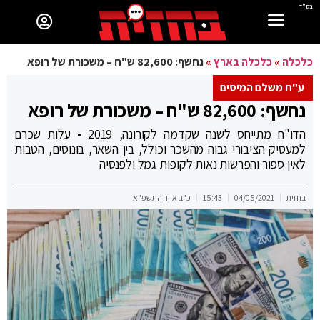
בס"ד
כלכלה
»
כלכלה בארץ
»
נחשף: 82,600 ש"ח – משכורת של רופא
ע"ח משלם המיסים
נחשף: 82,600 ש"ח – משכורת של רופא
הדו"ח מתייחס לשנה שקדמה לקורונה, 2019 • עלות שכרם
למעסיק הציבורי גבוה מהשכר וכולל, בין השאר, בונוסים, הטבות
לאין ספור והפרשות נאות לקופות גמל ולפנסיה
בחזית
04/05/2021
15:43
כ"ב אייר התשפ"א