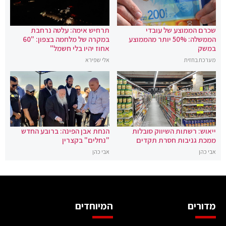
שכרם הממוצע של עובדי
תרחיש אימה: עלטה נרחבת
הממשלה: 50% יותר מהממוצע
במקרה של מלחמה בצפון: "60
במשק
אחוז יהיו בלי חשמל"
מערכת בחזית
אלי שפירא
ייאוש: רשתות השיווק סובלות
הנחת אבן הפינה: ברובע החדש
ממכת גניבות חסרת תקדים
"נחלים" בקצרין
אבי כהן
אבי כהן
מדורים
המיוחדים