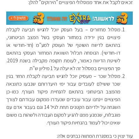
זכאים לקבל את אחד ממסלולי הפיצויים "הירוקים" להלן:
מסלול מחזורים – בעל העסק יוכל להגיש תביעה לקבלת
פיצויים בגין ירידה במחזור העסקי בשל המצב הביטחוני,
בהתאם לדיווח השוטף של העוסק למע"מ (חד-חודשי או
דו-חודשי). הנוסחה תכלול השוואת המחזור העסקי בהתאם
לשיטת הדיווח כאמור, לעומת תקופה מקבילה בשנת 2019.
סך הפיצויים במסלול זה לא יעלה על 1 מיליון ש"ח.
מסלול שכר – מעסיק יוכל להגיש תביעה לקבלת החזר בגין
שכר ששילם לעובדים עבור ימי היעדרותם שנבעו כתוצאה
מהמצב הביטחוני בהתאם להנחיית פיקוד העורף. כמו-כן
הפיצויים יינתנו עבור עובדים שנעדרו ממקום עבודתם לצורך
השגחה על ילדיהם הקטנים תחת לגיל 14 וגם בעבור אדם עם
מוגבלות, שנמנע ממנו להגיע למקום העבודה ולשהות בו משום
שאינו יכול לעמוד בהנחיות פיקוד העורף.
עוד יצוין כי במסגרת המתווה נבחנים אלה: