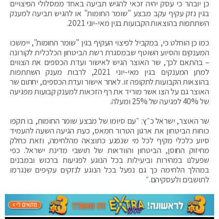
כן יובהר כי עסק יהיה זכאי להגיש תביעה באחד ממסלולי הפיצויים
בגין נזק עקיף עקב מבצע "שומר החומות" או להגיש תביעה למענק
השתתפות בהוצאות הקבועות בגין מאי-יוני 2021.
כמו כן הוחלט כי, במקביל לפיצוי העקיף בגין "שומר החומות", יימשכו
המענקים והסיוע השוטף שבמסגרת רשת הביטחון הכלכלית לקורונה
– בהתאם לכך, שר האוצר הגיש לאישור ועדת הכספים את הצווים
למתן המענקים בגין מאי-יוני 2021, לרבות מענק השתתפות
בהוצאות הקבועות לתקופה זו. לאחר אישור ועדת הכספים, יחתום שר
האוצר גם על הצו אשר מוריד את רף הזכאות למענק קבועות מפגיעה
של 40% לפגיעה של 25% ומעלה.
שר האוצר, ישראל כ״ץ: ״עם סיומו של מבצע שומר החומות, בו תקפו
כוחות הביטחון את ארגון הטרור חמאס, כעת הגיעה השעה להעמיד
סיוע כלכלי מקיף לכל מי שנפגע כתוצאה מהלחימה, וזאת כחלק
מחיזוק החוסן, הביטחון והוודאות של תושבי מדינת ישראל. כפי
שפעלנו במהירות וביעילות בכל הנוגע לפגיעות ברכוש ובמבנים
במהלך הלחימה כך גם נפעל בכל הנוגע לנזקים עקיפים שנגרמו
לתושבים ולעסקיהם.״