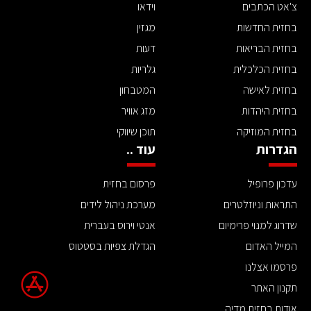
צ'אט הכתבים
וידאו
בחזית החדשות
מגזין
בחזית הבריאות
דעות
בחזית הכלכלית
גלריות
בחזית לאישה
המטבחון
בחזית היהדות
מזג אוויר
בחזית המוזיקה
תוכן שיווקי
הגדרות
עוד ..
עדכון פרופיל
פרסום בחזית
התראות וניוזלטרים
מערכת ניהול לידים
שדרוג למנוי פרימיום
אנטי וירוס בעברית
המייל האדום
הגדלת צפיות בסטטוס
פרסמו אצלנו
תקנון האתר
אודות בחזית מדיה