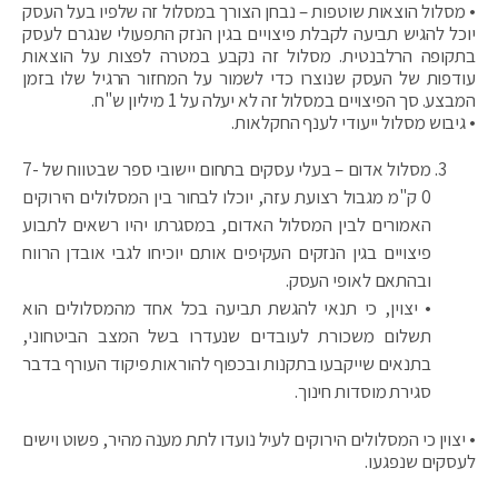
• מסלול הוצאות שוטפות – נבחן הצורך במסלול זה שלפיו בעל העסק
יוכל להגיש תביעה לקבלת פיצויים בגין הנזק התפעולי שנגרם לעסק
בתקופה הרלבנטית. מסלול זה נקבע במטרה לפצות על הוצאות
עודפות של העסק שנוצרו כדי לשמור על המחזור הרגיל שלו בזמן
המבצע. סך הפיצויים במסלול זה לא יעלה על 1 מיליון ש"ח.
• גיבוש מסלול ייעודי לענף החקלאות.
מסלול אדום – בעלי עסקים בתחום יישובי ספר שבטווח של 7-
0 ק"מ מגבול רצועת עזה, יוכלו לבחור בין המסלולים הירוקים
האמורים לבין המסלול האדום, במסגרתו יהיו רשאים לתבוע
פיצויים בגין הנזקים העקיפים אותם יוכיחו לגבי אובדן הרווח
ובהתאם לאופי העסק.
• יצוין, כי תנאי להגשת תביעה בכל אחד מהמסלולים הוא
תשלום משכורת לעובדים שנעדרו בשל המצב הביטחוני,
בתנאים שייקבעו בתקנות ובכפוף להוראות פיקוד העורף בדבר
סגירת מוסדות חינוך.
• יצוין כי המסלולים הירוקים לעיל נועדו לתת מענה מהיר, פשוט וישים
לעסקים שנפגעו.