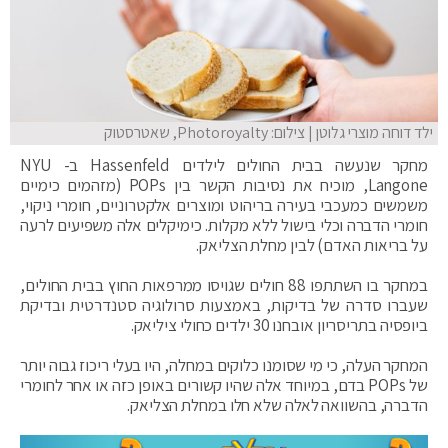
ילד דוחה מוצרי גלוטן | צילום: Photoroyalty, שאטרסטוק
מחקר שנעשה בבית החולים לילדים Hassenfeld ב- NYU
Langone, מוכיח את נסיבות הקשר בין POPs (מזהמים כימיים
משמשים כמעכבי בעירה בריהוט ומוצרים אלקטרוניים, חומרי ניקוי,
חומרי הדברה וכלי בישול ללא מקלות. כימיקלים אלה משפיעים לרעה
על בריאות האדם) לבין מחלת הצליאק.
במחקר בו השתתפו 88 חולים שגויסו ממרפאות החוץ בבית החולים,
שעברו סדרה של בדיקות, באמצעות סרולוגיה סטנדרטית ובדיקת
ביופסיה בתריסריון אובחנו 30 ילדים כחולי ציליאק.
המחקר העלה, כי מי שסומנו כלוקים במחלה, היו בעלי ריכוז גבוה יותר
של POPs בדם, במיוחד אלה שהיו קשורים באופן כזה או אחר לחומרי
הדברה, בהשוואה לאלה שלא חלו במחלת הצליאק.