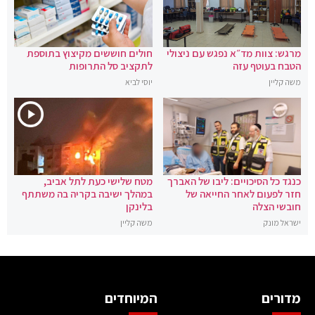
מרגש: צוות מד״א נפגש עם ניצולי
חולים חוששים מקיצוץ בתוספת
הטבח בעוטף עזה
לתקציב סל התרופות
משה קליין
יוסי לביא
כנגד כל הסיכויים: ליבו של האברך
מטח שלישי כעת לתל אביב,
חזר לפעום לאחר החייאה של
במהלך ישיבה בקריה בה משתתף
חובשי הצלה
בלינקן
ישראל מונק
משה קליין
מדורים
המיוחדים