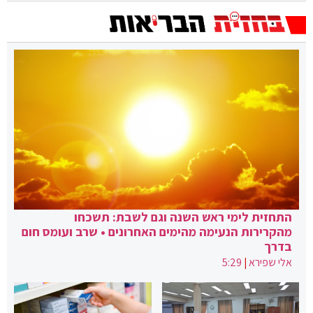
התחזית לימי ראש השנה וגם לשבת: תשכחו
מהקרירות הנעימה מהימים האחרונים • שרב ועומס חום
בדרך
אלי שפירא
|
5:29