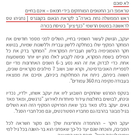
לא סוכם
טראמפ: רוב החטופים המוחזקים בידי חמאס – אינם בחיים
ראש הממשלה נחת בארה"ב לקראת הנאום בקונגרס | נתניהו טס
לראשונה במטוס הרשמי "כנף ציון" בטיסת בכורה
יעקב, הנושק לעשור השמיני בחייו, השלים לפני מספר חודשים את
המחקר המקיף שלו במחלקה ללשון עברית וללשונות שמיות, בנושא
חקר ההומונימיה בלשון העברית המקראית. "המחקר בדק את כל
המילים בשפת המקרא, וניסה לקבוע לאלו מהן יש יותר ממשמעות
אחת. כדי לבדוק את זה הוא נסע ב-6 השנים האחרונות מדי יום
לספריית האוניברסיטה, וקרא שוב ושוב 7 מילונים מקראיים שונים,
השווה ביניהם, ניתח את המחלוקות ביניהם, וסיכם את ממצאיו
בעבודה מקיפה בת 360 עמודים".
בטקס המרגש שהתקיים השבוע ליוו את יעקב אשתו, ילדיו, נכדיו
ונינתו, לבושים בחולצות עידוד מיוחדות לאירוע. "נרגשים, ומאד מאד
גאים. יעקב בלט מאד בכך שאת הפרויקט המקיף הזה הוא השלים
בגיל מבוגר בהרבה גם מחבריו הסטודנטים, וגם מכל חברי הסגל".
יעקב היקר – ההתמדה והחריצות שלך הם מקור השראה לכל
הסביבה, והוכחה שגם יעד כל-כך שאפתני הוא בר-השגה בכל גיל למי
שמוכן לעבוד קשה", סיכם ראש המועצה.