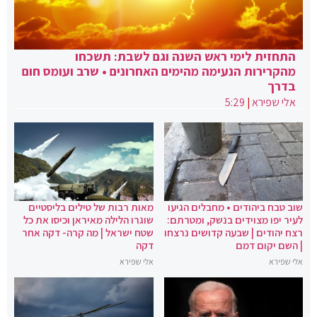
התחזית לימי ראש השנה וגם לשבת: תשכחו
מהקרירות הנעימה מהימים האחרונים • שרב ועומס חום
בדרך
אלי שפירא
|
5:29
שוב טבח ביהודים • מחבלים הגיעו
מאות רבות של טילים בליסטיים
לעיר יפו מצוידים בנשק, ומטרתם:
שוגרו הלילה מאיראן וכיסו את כל
רצח יהודים | שבעה קדושים נרצחו
שטח ישראל | מה קרה- דקה אחר
| השם יקום דמם
דקה
אלי שפירא
אלי שפירא