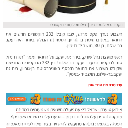
דוקטורט אילוסטרציה
| צילום:
לימודי דוקטורט
השבוע נערך טקס מרגש, שבו קיבלו 232 דוקטורים חדשים את
התואר באוניברסיטת בן גוריון. הסטודנט הבולט ביותר היה יעקב
בר-שלום, בן 80, תושב יד בנימין.
ראש מועצת נחל שורק, בירך את יעקב על התואר ואמר "תגידו מזל
טוב לדוקטור הצעיר.. יעקב בר שלום! בין 232 הדוקטורים החדשים
שקיבלו השבוע את התואר הנכסף באוניברסיטת בן-גוריון, היה גם
יעקב בר-שלום, תושב יד-בנימין".
עוד מבחזית החדשות
איראן טוענת: ישראל ביצעה פעולה חשאית משמעותית במדינה
מתקפה נוספת על החות'ים בתימן – הפעם על ידי הצבא האמריקני
הפסגה בקטאר: נתניהו מתעקש להישאר בציר פילדלפי • חמאס: זה