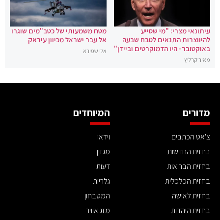
עיתונאי מצרי: "מי שסייע
מטח משמעותי של כטב"מים שוגרו
להיווצרות התנאים לטבח שבעה
אל עבר ישראל מכיוון עיראק
באוקטובר- היו הדמוקרטים וביידן"
אלי שפירא
מאיר קרליץ
מדורים
המיוחדים
צ'אט הכתבים
וידאו
בחזית החדשות
מגזין
בחזית הבריאות
דעות
בחזית הכלכלית
גלריות
בחזית לאישה
המטבחון
בחזית היהדות
מזג אוויר