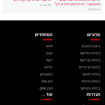
באוקטובר- היו הדמוקרטים וביידן"
אלי שפירא
מאיר קרליץ
מדורים
המיוחדים
צ'אט הכתבים
וידאו
בחזית החדשות
מגזין
בחזית הבריאות
דעות
בחזית הכלכלית
גלריות
בחזית לאישה
המטבחון
בחזית היהדות
מזג אוויר
בחזית המוזיקה
תוכן שיווקי
הגדרות
עוד ..