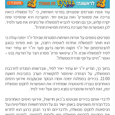
עוד אמרו הגורמים שמצויים בפרטי השיחות, כי "כל ממשלה כזאת
צריכה את סמוטריץ' ואת עבאס יחד. ההערכה היא שהסיכוי שזה
יקרה קלוש, וכך גם הסיכוי להביא לממשלה של נתניהו את סער ולפיד.
לכן האפשרות של מערכת בחירות חמישית חוזרת".
מפרטים נוספים על אודות השיחות הסגורות שניהל יו"ר ימינה עולה כי
הוא חותר לממשלת אחדות לאומית רחבה, אך הוא פסימי בנוגע
להצטרפותם של יו"ר תקווה חדשה גדעון סער ויו"ר יש עתיד יאיר
לפיד לממשלה שכזו. ח"כ עיסאווי פריג' ממרצ הצר על הודעת בנט –
ואמר: "היינו על סף סגירת ממשלה".
בתוך כך, הודיע יו"ר יש עתיד יאיר לפיד, שברשותו המנדט להרכבת
הממשלה, על הצהרה שימסור לתקשורת הערב בסביבות השעה
21:00. בכירים במפלגת ימינה אמרו הבוקר שבעקבות אירועי הימים
האחרונים נוצרה סיטואציה שמחזירה את האפשרות להקים ממשלת
ימין, זאת למרות שהמנדט נמצא כיום אצל יאיר לפיד.
לדברי אותם בכירים שצוטטו ב'כאן חדשות', אירועי הימים האחרונים
בכל הגזרות משפיעים באופן ישיר גם על ההתרחשויות הפוליטיות ועל
הניסיונות להקים ממשלה, ולדבריהם הדבר הנכון כרגע הוא לחדש
את המגעים להקמת ממשלת ימין ולנסות להקימה, למרות הקושי