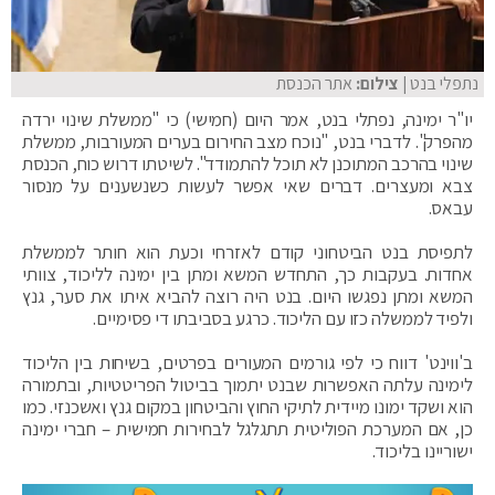
נתפלי בנט
| צילום:
אתר הכנסת
יו"ר ימינה, נפתלי בנט, אמר היום (חמישי) כי "ממשלת שינוי ירדה
מהפרק". לדברי בנט, "נוכח מצב החירום בערים המעורבות, ממשלת
שינוי בהרכב המתוכנן לא תוכל להתמודד". לשיטתו דרוש כוח, הכנסת
צבא ומעצרים. דברים שאי אפשר לעשות כשנשענים על מנסור
עבאס.
לתפיסת בנט הביטחוני קודם לאזרחי וכעת הוא חותר לממשלת
אחדות. בעקבות כך, התחדש המשא ומתן בין ימינה לליכוד, צוותי
המשא ומתן נפגשו היום. בנט היה רוצה להביא איתו את סער, גנץ
ולפיד לממשלה כזו עם הליכוד. כרגע בסביבתו די פסימיים.
ב'ווינט' דווח כי לפי גורמים המעורים בפרטים, בשיחות בין הליכוד
לימינה עלתה האפשרות שבנט יתמוך בביטול הפריטטיות, ובתמורה
הוא ושקד ימונו מיידית לתיקי החוץ והביטחון במקום גנץ ואשכנזי. כמו
כן, אם המערכת הפוליטית תתגלגל לבחירות חמישית – חברי ימינה
ישוריינו בליכוד.