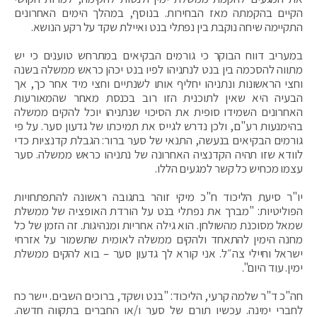
הקיים בהקמתה מאז הבחירות. בנוסף, במהלך הימים האחרונים
התקיימה שיחה נוקבת בין נפתלי בנט ואיילת שקד על רקע הנושא.
במעריב דווח הבוקר כי גורמים הבקיאים במתרחש טוענים כי יש
מתווה להסכמה בין בנט לנתניהו לפיו בנט יכהן כראש ממשלה בשנה
וחצי הראשונות ונתניהו יחליף אותו לשנתיים וחצי מיד אחר כך, אך
הבעיה היא שאין לתוכנית הזו רוב בכנסת מאחר שהמאורעות
האחרונים השמידו סופית את הסיכוי שנתניהו יוכל להקים ממשלה
בהימנעות רע"ם, ולכן נדרש לגייס את תמיכתו של גדעון סער. על פי
גורמים הבקיאים בנעשה, התנאי של סער ברור: הגבלת קדנציות כדי
לוודא שזו תהיה הקדנציה האחרונה של נתניהו כראש ממשלה. סער
עצמו מכחיש כל קשר למגעים הללו.
יו"ר סיעת הליכוד ח"כ מיקי זוהר בתגובה ראשונה להתפתחויות
הפוליטיות: "מברך את נפתלי בנט על הורדת האופציה של ממשלת
שמאל מסוכנת מהשולחן. ‏הוא גילה אחריות ומנהיגות. ‏זה הזמן של כל
מחנה הימין להתאחד ולהקים ממשלה לאומית שתשמור על אזרחי
ישראל וחיילי צה״ל. ‏אני קורא לך גדעון סער – בוא להקים ממשלת
ימין. עוד היום".
חה"כ ד"ר שלמה קרעי, הליכוד: "‏בנט ושקד, ברוכים השבים. יישר כח
לחברי ימינה. עכשיו תורם של סער ו/או החברים בתקווה חדשה.