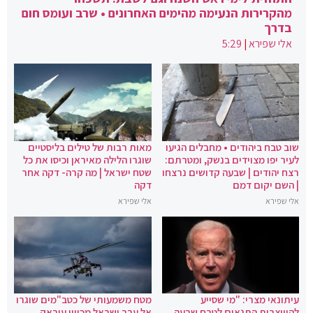
מהקרירות הנעימה מהימים האחרונים • שרב ועומס חום
בדרך
אלי שפירא
|
5:29
שוב טבח ביהודים • מחבלים הגיעו
מאות רבות של טילים בליסטיים
לעיר יפו מצוידים בנשק, ומטרתם:
שוגרו הלילה מאיראן וכיסו את כל
רצח יהודים | שבעה קדושים נרצחו
שטח ישראל | מה קרה- דקה אחר
| השם יקום דמם
דקה
אלי שפירא
אלי שפירא
עיתונאי מצרי: "מי שסייע
מטח משמעותי של כטב"מים שוגרו
להיווצרות התנאים לטבח שבעה
אל עבר ישראל מכיוון עיראק