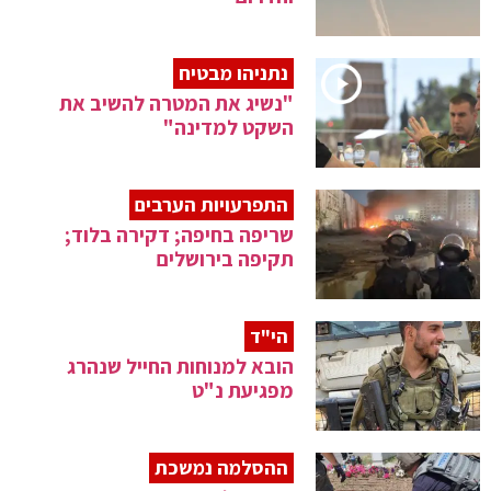
נתניהו מבטיח
"נשיג את המטרה להשיב את
השקט למדינה"
התפרעויות הערבים
שריפה בחיפה; דקירה בלוד;
תקיפה בירושלים
הי"ד
הובא למנוחות החייל שנהרג
מפגיעת נ"ט
ההסלמה נמשכת