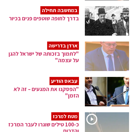
במחשבה תחילה
בדרך לחופה שוטפים פנים בכיור
ארדן בדרישה
"לתמוך בזכותה של ישראל להגן
על עצמה"
עבאס הודיע
"הפסקנו את המגעים – זה לא
הזמן"
מטח למרכז
כ-100 טילים שוגרו לעבר המרכז
והדרום