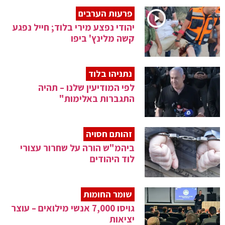
פרעות הערבים
יהודי נפצע מירי בלוד; חייל נפגע
קשה מלינץ' ביפו
נתניהו בלוד
לפי המודיעין שלנו – תהיה
התגברות באלימות"
זהותם חסויה
ביהמ"ש הורה על שחרור עצורי
לוד היהודים
שומר החומות
גויסו 7,000 אנשי מילואים – עוצר
יציאות