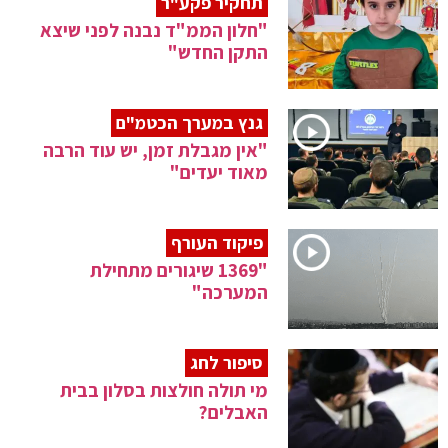
תחקיר פקע"ר
"חלון הממ"ד נבנה לפני שיצא
התקן החדש"
גנץ במערך הכטמ"ם
"אין מגבלת זמן, יש עוד הרבה
מאוד יעדים"
פיקוד העורף
"1369 שיגורים מתחילת
המערכה"
סיפור לחג
מי תולה חולצות בסלון בבית
האבלים?