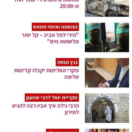
מ-20:00
ההסתה ואיומי חמאס
"הירי לתל אביב – קל יותר
מלשתות מים"
גנץ הנחה
מקרי האלימות יקבלו קדימות
עליונה
מקריית יואל לרבי שמעון
הרבי גילה איך אביו רצה להגיע
למירון