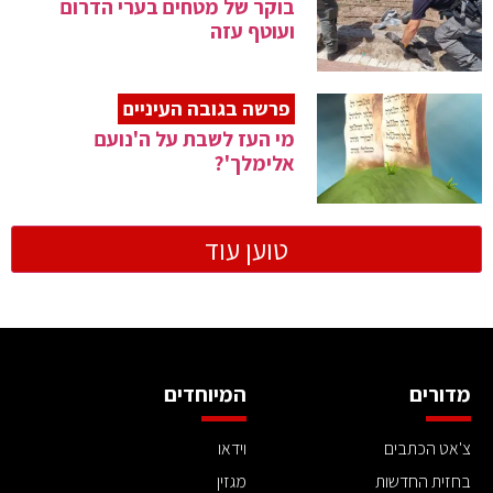
בוקר של מטחים בערי הדרום
ועוטף עזה
פרשה בגובה העיניים
מי העז לשבת על ה'נועם
אלימלך'?
טוען עוד
מדורים
המיוחדים
צ'אט הכתבים
וידאו
בחזית החדשות
מגזין