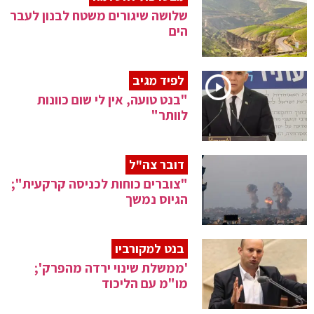
שלושה שיגורים משטח לבנון לעבר
הים
לפיד מגיב
"בנט טועה, אין לי שום כוונות
לוותר"
דובר צה"ל
"צוברים כוחות לכניסה קרקעית";
הגיוס נמשך
בנט למקורביו
'ממשלת שינוי ירדה מהפרק';
מו"מ עם הליכוד