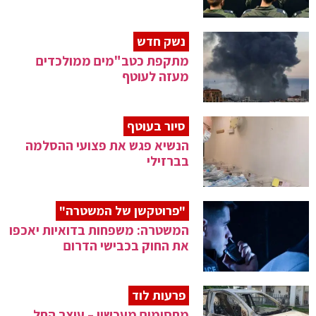
נשק חדש
מתקפת כטב"מים ממולכדים
מעזה לעוטף
סיור בעוטף
הנשיא פגש את פצועי ההסלמה
בברזילי
"פרוטקשן של המשטרה"
המשטרה: משפחות בדואיות יאכפו
את החוק בכבישי הדרום
פרעות לוד
מחסומים מעכשיו – עוצר החל