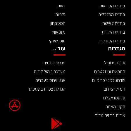
בחזית הבריאות
דעות
בחזית הכלכלית
גלריות
בחזית לאישה
המטבחון
בחזית היהדות
מזג אוויר
בחזית המוזיקה
תוכן שיווקי
הגדרות
עוד ..
עדכון פרופיל
פרסום בחזית
התראות וניוזלטרים
מערכת ניהול לידים
שדרוג למנוי פרימיום
אנטי וירוס בעברית
המייל האדום
הגדלת צפיות בסטטוס
פרסמו אצלנו
תקנון האתר
אודות בחזית מדיה