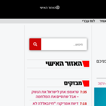
האזור האישי
וויר
לוח עברי
ניכם
עקוב
טראמפ: אתן לישראל את הנשק
7:35
– אבל שתסיים את המלחמה
בעזה
דיווח אמריקני: "חיזבאללה לא
7:18