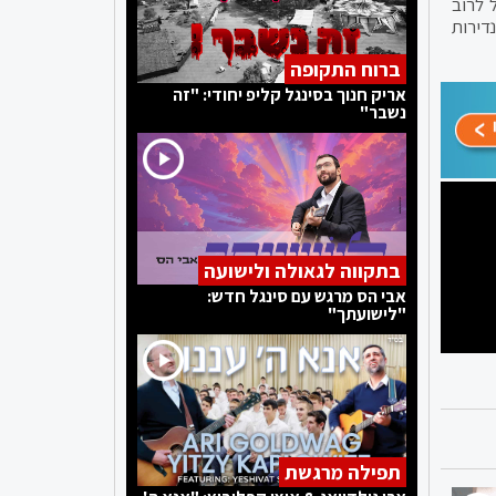
 לרוב
דירות
ברוח התקופה
אריק חנוך בסינגל קליפ יחודי: "זה
נשבר"
בתקווה לגאולה ולישועה
אבי הס מרגש עם סינגל חדש:
"לישועתך"
תפילה מרגשת