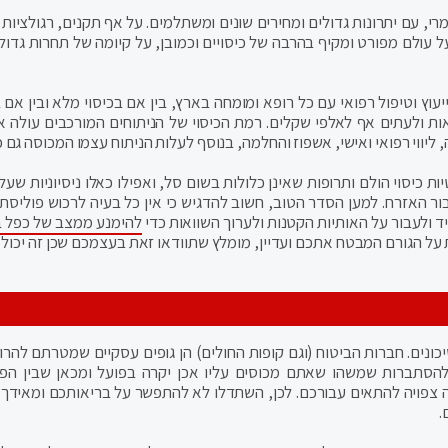
י, עם יתרונות גדולים ומחירים שונים ומשתלמים. על אף תקנים, רגולציות 
 עולם מפורט ומקיף בהרבה של כיסויים וכמובן, על קיומה של תחרות גדולה
יעוץ וטיפול רפואי עם כל רופא ומומחה בארץ, בין אם בכיסוי מלא ובין אם 
ע גם למאות ולעתים אף לאלפי שקלים. רמת הכיסוי של הניתוחים המורכבים עולה 
ליווי רפואי ואישי, אשפוז והחלמה, בנוסף לעלות הניתוח עצמו המכוסה גם כן
כיסוי הולם ותרופות שאינן כלולות בשום סל, ואפילו כאלו ניסיוניות שעלו
ור האזרח. למען הסדר הטוב, חשוב להדגיש כי אין כל בעיה לרכוש פוליסת 
 ולעבור על האותיות הקטנות ולערוך השוואות כדי
להימנע ממצב של כפל ב
על הגורם המבטח אתכם ועדיין, מומלץ שתוודאו זאת בעצמכם שכן זה יכול 
נים. חברות הביטוח (וגם קופות החולים) הן גופים עסקיים שמטרתם להרווי
סתברות שמשהו שאתם מכוסים עליו אכן יקרה בפועל ומכאן שבין הפו
יסה צפויה להתאים עבורכם. לכן, השתדלו לא להתפשר על בריאותכם ומאידך 
.