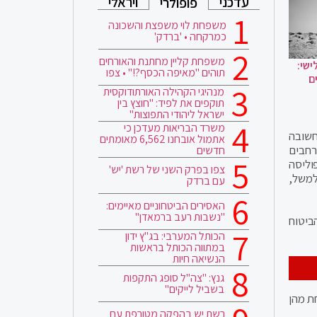
עדכני
ויראלי
פופולרי
משפחת לוי משפצת והשכונה
כמרקחה • 'ברדק'
משפחת קליין מחתנת והאורחים
ישי:
תוהים "מאיפה הכסף?!" • צפו
ם
מנהיגי הקהילה האורתודוקסית
תוקפים את לפיד: "חוצץ בין
ישראל ליהודי התפוצות"
משרד הבריאות מעדכן כי
חשובה
אתמול אובחנו 6,562 מאומתים
רחבים
חדשים
פוליסה
צפו בפרק השני של רשת 'יש'
 למשל,
עם ברדק
האסירים הביטחוניים מאיימים:
"נשבות רעב ברמאדן"
ביטוח
הכותל המערבי: בג"ץ ידון
במתווה הכותל בראשות
הנשיאה חיות
גנץ: "צה"ל סופג התקפות
בשביל לייקים"
 אחת מהן
רשת יש בהפקה מטורפת עם