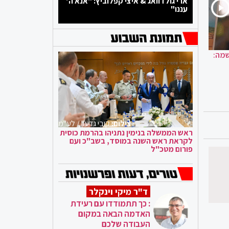
ארי גולדוואג & איצי קפלוביץ: "אנא ה'
עננו"
שמה:
צילום:
קובי גדעון / לע"מ
ראש הממשלה בנימין נתניהו בהרמת כוסית
לקראת ראש השנה במוסד, בשב"כ ועם
פורום מטכ"ל
ד"ר מיקי וינקלר
: כך תתמודדו עם רעידת
האדמה הבאה במקום
העבודה שלכם