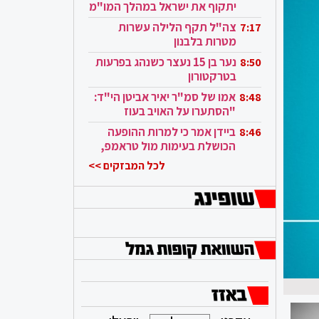
יתקוף את ישראל במהלך המו"מ
בקטאר"
צה"ל תקף הלילה עשרות
7:17
מטרות בלבנון
נער בן 15 נעצר כשנהג בפרעות
8:50
בטרקטורון
אמו של סמ"ר יאיר אביטן הי"ד:
8:48
"הסתערו על האויב בעוז
ובגבורה"
ביידן אמר כי למרות ההופעה
8:46
הכושלת בעימות מול טראמפ,
הוא ממשיך
לכל המבזקים >>