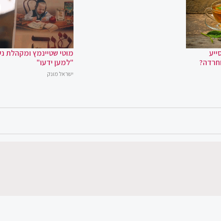
ייע
מוטי שטיינמץ ומקהלת נ
וחרדה?
"למען ידעו"
ישראל מונק