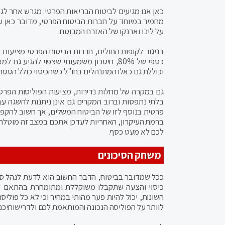
כאן אנו מגיעים לביטוח הבריאות הפרטי: מגרש אחר לגמר
מחמיר במיוחד על חברות הביטוח הפרטי, מדובר כאן על
על ליבו וארנקו של האזרח המבוטח.
בניגוד לקופות החולים, חברות הביטוח הפרטי מציעות י
כספי של 80%, חיסכון משמעותי שצפוי להגי
וכוללת גם כאלו המתנהלים בחו"ל כשהכיסוי כולל הטסה, 
גם במקרה של מחלות נדירות, מציעות הפוליסות הפרטיות 
בלתי נתפסות וברוב המקרים גם אינן ניתנות להשגה עב
פרטית בנוסף לזו של הביטוח המשלים, אך חשוב להקפיד
ברמת העיקרון, האחריות לעדכן אתכם במצב זה מוטלת 
לכם לא מעט כסף.
משחק הסיכונים
ככל שמדובר בביטוח, הדבר החשוב הוא לדעת לנהל סיכו
כיסוי והצעה שתקבלו משוקללת ומתומחרת בהתאם לה
השונות, יכול להיות פער מהותי במחיר וכי לא כל פול
לוותר על הפוליסה הנכונה והמותאמת לכם ולדרישותיכם