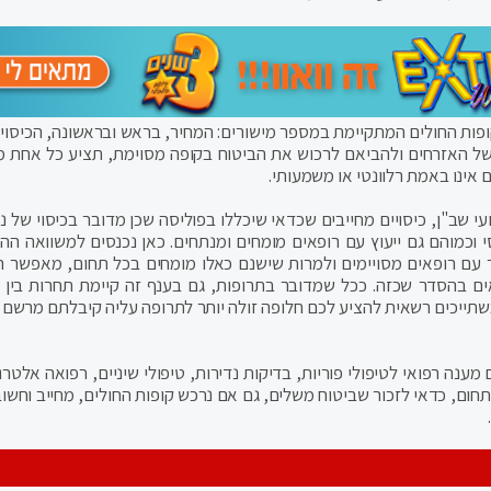
ופות החולים המתקיימת במספר מישורים: המחיר, בראש ובראשונה, הכיסויי
ם של האזרחים ולהביאם לרכוש את הביטוח בקופה מסוימת, תציע כל אחת מ
ם אינו באמת רלוונטי או משמעותי.
 שב"ן, כיסויים מחייבים שכדאי שיכללו בפוליסה שכן מדובר בכיסוי של ני
י וכמוהם גם ייעוץ עם רופאים מומחים ומנתחים. כאן נכנסים למשוואה הה
 עם רופאים מסויימים ולמרות שישנם כאלו מומחים בכל תחום, מאפשר ה
ים בהסדר שכזה. ככל שמדובר בתרופות, גם בענף זה קיימת תחרות בין 
ייכים רשאית להציע לכם חלופה זולה יותר לתרופה עליה קיבלתם מרשם ו
מענה רפואי לטיפולי פוריות, בדיקות נדירות, טיפולי שיניים, רפואה אלטר
חום, כדאי לזכור שביטוח משלים, גם אם נרכש קופות החולים, מחייב וחשוב