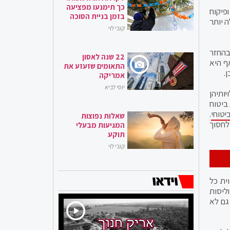
כך תימנעו מפציעה
ופיקוח
בזמן בניית הסוכה
 יותר
קובי לוי
בהחזר
22 שנה לאסון
אף היא
התאומים שזעזע את
.
אמריקה
יוסי לביא
יותיהן
ביטוח
יטוחי
.
שאלות נפוצות
לחסוך
המגיעות מבעלי
תוקע
קובי לוי
ח. כל
ליסות
גם לא