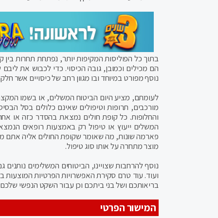
בתוך כל הפוליסות המקיפות יותר, נפתחת תחרות בין ק
הם מכילים וכמובן, גובה הכיסוי. כדי לכבוש את ליב
נוסף מפורט במיוחד ובו מגוון רחב של כיסויים אשר חלק
לעומתם, מציע היום הביטוח המשלים, או בשמו המקצועי
מורכבים, תרופות וטיפולים שאינם כלולים בסל הבסיס
והחלופות. כל קופת חולים נמצאת בהסדר כזה או אחר
המשלים ייעוץ או טיפול רק באמצעות רופאים הנמצא
פארמה שונות, מה שאומר שקופת החולים אליה אתם משת
מוצר מתחרה על אותו סוג טיפול.
נוסף להרחבות שצויינו, הביטוחים המשלימים נותנים גם 
ועוד. עוד טרם סקירת האפשרויות הפרטיות המוצעות בת
בריאותכם ושל בני ביתכם וכן עבור השקט הנפשי שלכם.
המישור הפרטי