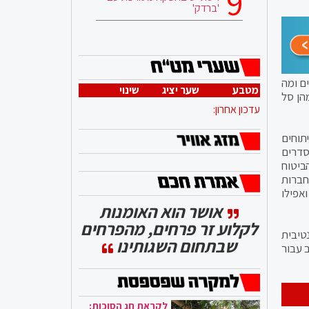
'ברדק'
ם ומה
מטבע
שער יציג
שינוי
הן סל
עדכון אחרון:
תוחים
סדרים
ביטוח
חברות
אפילו
אושר הוא האומנות
לקלוע זר פרחים, מהפרחים
נטיבית
שבתחום השגותינו
 עבור
לקראת חג הסוכות: