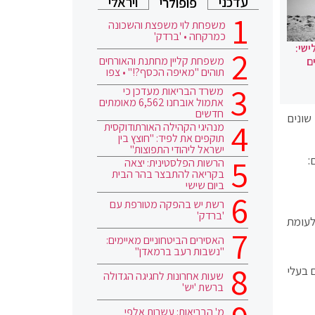
עדכני
ויראלי
פופולרי
משפחת לוי משפצת והשכונה
כמרקחה • 'ברדק'
ישי:
משפחת קליין מחתנת והאורחים
ם
תוהים "מאיפה הכסף?!" • צפו
משרד הבריאות מעדכן כי
אתמול אובחנו 6,562 מאומתים
חדשים
שונים
מנהיגי הקהילה האורתודוקסית
תוקפים את לפיד: "חוצץ בין
ישראל ליהודי התפוצות"
:
הרשות הפלסטינית: יצאה
בקריאה להתבצר בהר הבית
ביום שישי
רשת יש בהפקה מטורפת עם
'ברדק'
לעומת
האסירים הביטחוניים מאיימים:
"נשבות רעב ברמאדן"
 בעלי
שעות אחרונות לחגיגה הגדולה
ברשת 'יש'
מ' הבריאות: עשרות אלפי