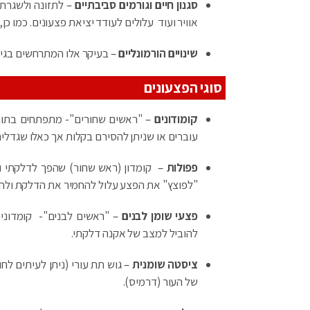
סגנון חיים וגורמים סביבתיים
– לתזונה ולשגרת 
אוויר ועוד עלולים לעודד יציאת פצעונים. כמו כן
שינויים הורמונליים
– בעיקר אלו המתרחשים בגיל ה
סוגי הפצעונים
קומודונים
– "ראשים שחורים"- מתפתחים בתוך 
עוברים או שניתן להסירם בקלות אך כאלו שגדלים
פפולות
– קומדון (ראש שחור) שהפך לדלקתי ויצ
"לפוצץ" את הפצע עלול להחמיר את הדלקת ולהובי
פצעי שומן לבנים
– "ראשים לבנים"- קומדוני
להוביל למצב של אקנה דלקתי.
ציסטה שומנית
– גוש תת עורי (ניתן לעיתים ל
של העור (דרמיס).