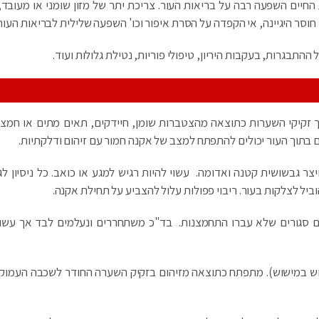
החיים השפעה רבה על בריאות העור. צריכת יתר של מזון שומני או מעובד, 
, חוסר היגיינה, אי הקפדה על הסרת איפור וכו' השפעה שלילית לבריאות העור.
התבגרות, בעקבות היריון, טיפולי פוריות, נטילת גלולות ועוד.
זקיקי השערות כתוצאה מהצטברות שומן, חיידקים, תאים מתים או חמצן.
 בתוך העור יכולים להתפתח למצב של אקנה חמור עם זיהום ודלקתיות.
ר גבשושית קטנה ואדומה. עשוי להיות רגיש למגע או כואב. כל ניסיון לג
ל לצלקות בעור. ריבוי פפולות עלול להצביע על תחילת אקנה.
ם סגורים שלא עברו התחמצנות. בד"כ משתחררים ונעלמים לבד אך עשוי
חוש במישוש). מתפתח כתוצאה מזיהום בזקיק השערה החודר לשכבה העמוקה