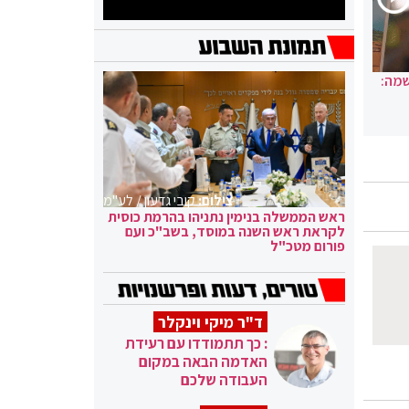
שמה:
צילום:
קובי גדעון / לע"מ
ראש הממשלה בנימין נתניהו בהרמת כוסית
לקראת ראש השנה במוסד, בשב"כ ועם
פורום מטכ"ל
ד"ר מיקי וינקלר
: כך תתמודדו עם רעידת
האדמה הבאה במקום
העבודה שלכם