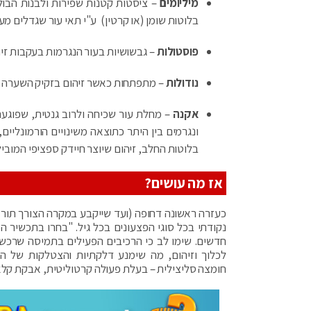
מיליומים
– ציסטות קטנות שפירות ולבנות הבול
בלוטות שומן (או קרטין) ע"י תאי עור שגדלים מע
פוסטולות
– גבשושיות בעור הנגרמות בעקבות זיה
נודולות
– מתפתחות כאשר זיהום בזקיק השערה עוב
אקנה
– מחלת עור שכיחה ולרוב גנטית, שפוגעת
ונגרמים בין היתר כתוצאה משינויים הורמונליים
בלוטות החלב, זיהום שיוצר חיידק ספציפי המוביל
אז מה עושים?
כעזרה ראשונה דחופה (ועד שייקבע במקרה הצורך תור 
נקודתי בכל סוגי הפצעונים בכל גיל. "בחרו בתכשיר המ
חדשים. שימו לב כי הרכיבים הפעילים בתמיסה שרכשתם
לכלוך וזיהום, מה שימנע דלקתיות והצטלקות של הע
חומצה סליצילית – בעלת פעולה קרטוליטית, אבקת קלאמ