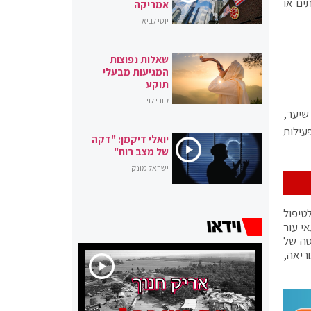
ים או
אמריקה
יוסי לביא
שאלות נפוצות
המגיעות מבעלי
תוקע
קובי לוי
שיער,
עילות
יואלי דיקמן: "דקה
של מצב רוח"
ישראל מונק
טיפול
י עור
סה של
ריאה,