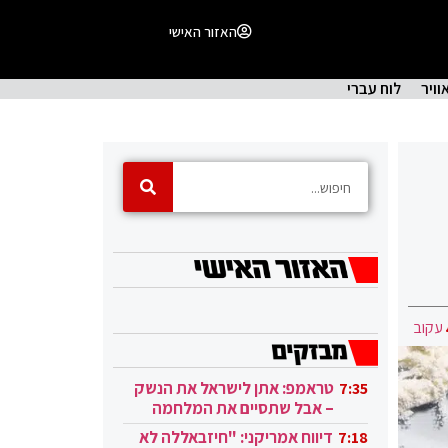
האזור האישי
וויר
לוח עברי
עקוב
טראמפ: אתן לישראל את הנשק
7:35
– אבל שתסיים את המלחמה
בעזה
דיווח אמריקני: "חיזבאללה לא
7:18