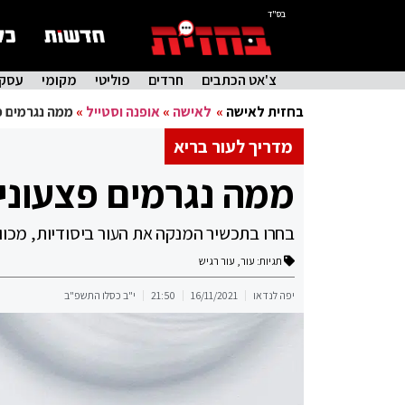
בס"ד
צ'אט הכתבים
חרדים
פוליטי
מקומי
עסקי
בחזית לאישה
»
לאישה
»
אופנה וסטייל
»
ממה נגרמים פ
מדריך לעור בריא
ממה נגרמים פצעוני
בחרו בתכשיר המנקה את העור ביסודיות, מכווץ 
תגיות:
עור
,
עור רגיש
יפה לנדאו
16/11/2021
21:50
י"ב כסלו התשפ"ב