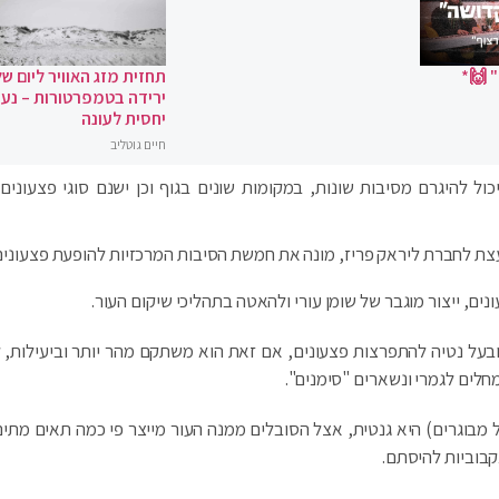
 🙌*
תחזית מזג האוויר ליום של
ירידה בטמפרטורות – נעי
יחסית לעונה
חיים גוטליב
כול להיגרם מסיבות שונות, במקומות שונים בגוף וכן ישנם סוגי פצעונים 
יעצת לחברת ליראק פריז, מונה את חמשת הסיבות המרכזיות להופעת פצעונים
נים, ייצור מוגבר של שומן עורי ולהאטה בתהליכי שיקום העור.
 ובעל נטיה להתפרצות פצעונים, אם זאת הוא משתקם מהר יותר וביעילות, 
חלים לגמרי ונשארים "סימנים".
ל מבוגרים) היא גנטית, אצל הסובלים ממנה העור מייצר פי כמה תאים מתים
קבוביות להיסתם.