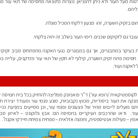
טות מעל העור ולא ניתן להוציאן. נוצרות כתוצאה מחסימה של תאי עור מת
ליהם.
ום בזקיק השערה, זהו פצעון דלקתי המכיל מוגלה.
ר גם לזקיקים שכנים. ריפוי העור בשלב זה יהיה צלקתי.
 בעיקר במתבגרים, אך גם במבוגרים. נגעי האקנה מתפתחים סביב זקיקי 
, חסימת פתח זקיק השערה, קילוף לא תקין של תאי עור מזדקנים, עלייה בפ
 לאקנה ועוד.
לקוסמטיקאית /רופא עור) ד"ר פואניונק ממליצה להחזיק בכל בית תמיסה ל
נקה את העור ביסודיות, מכווץ נקבוביות, מונע פגמי עור ומעודד יצירת תא
 פועלים לייבוש מהיר של פצעונים ופגמי עור, וכן מסייעים במניעת כני
ור. ודאו שהרכבים העיקריים בתמיסה הם: אבץ גלוקונט – לאיזון סבו
ין – פעילות אנטיספטית, וחמצה אזלאית – מפחית צמיחת חיידקי אקנה".