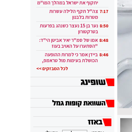
יתקוף את ישראל במהלך המו"מ
בקטאר"
צה"ל תקף הלילה עשרות
7:17
מטרות בלבנון
נער בן 15 נעצר כשנהג בפרעות
8:50
בטרקטורון
אמו של סמ"ר יאיר אביטן הי"ד:
8:48
"הסתערו על האויב בעוז
ובגבורה"
ביידן אמר כי למרות ההופעה
8:46
הכושלת בעימות מול טראמפ,
הוא ממשיך
לכל המבזקים >>