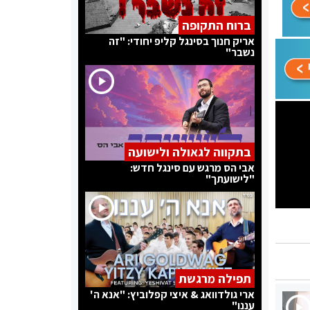
ברוח התקופה
אריק חנוך בסינגל קליפ יחודי: "זה
נשבר"
בתקווה לגאולה ולישועה
אבי הס מרגש עם סינגל חדש:
"לישועתך"
תפילה מרגשת
ארי גולדוואג & איצי קפלוביץ: "אנא ה'
עננו"