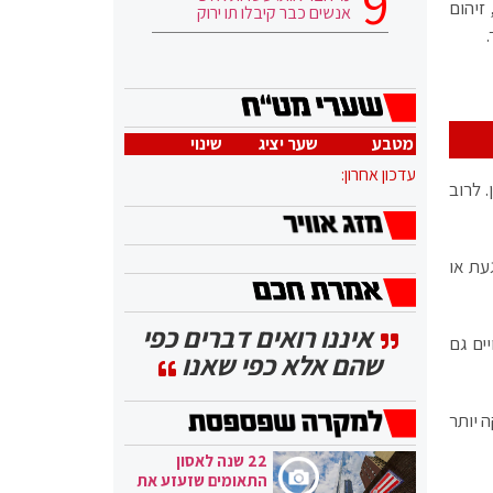
זיהום
אנשים כבר קיבלו תו ירוק
מטבע
שער יציג
שינוי
עדכון אחרון:
 לרוב
עת או
איננו רואים דברים כפי
ים גם
שהם אלא כפי שאנו
 יותר
22 שנה לאסון
התאומים שזעזע את