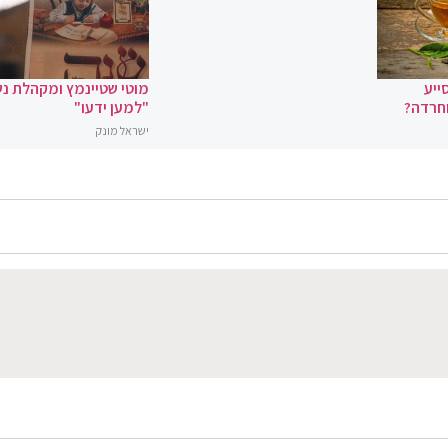
ייע
מוטי שטיינמץ ומקהלת נ
וחרדה?
"למען ידעו"
ישראל מונק