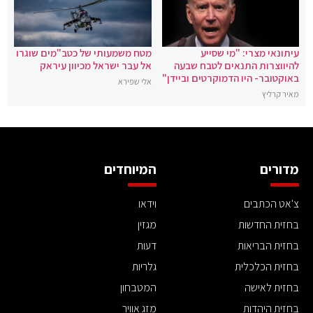
עיתונאי מצרי: "מי שסייע
מטח משמעותי של כטב"מים שוגרו
להיווצרות התנאים לטבח שבעה
אל עבר ישראל מכיוון עיראק
באוקטובר- היו הדמוקרטים וביידן"
אלי שפירא
מאיר קרליץ
מדורים
המיוחדים
צ'אט הכתבים
וידאו
בחזית החדשות
מגזין
בחזית הבריאות
דעות
בחזית הכלכלית
גלריות
בחזית לאישה
המטבחון
בחזית היהדות
מזג אוויר