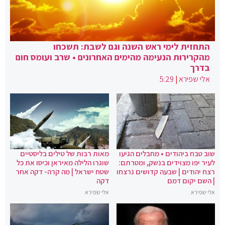
התחזית לימי ראש השנה וגם לשבת: תשכחו
מהקרירות הנעימה מהימים האחרונים • שרב ועומס חום
בדרך
אלי שפירא
|
5:29
שוב טבח ביהודים • מחבלים הגיעו
מאות רבות של טילים בליסטיים
לעיר יפו מצוידים בנשק, ומטרתם:
שוגרו הלילה מאיראן וכיסו את כל
רצח יהודים | שבעה קדושים נרצחו
שטח ישראל | מה קרה- דקה אחר
| השם יקום דמם
דקה
אלי שפירא
אלי שפירא