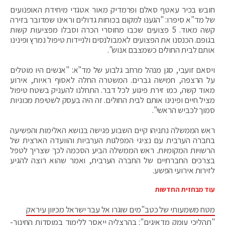
חובש בכיר עאטף סאלם ופרמדיק מאור אטגדי מיחידת האופנועים
של מד"א סיפרו: "הגענו למקום בכוחות גדולים וראינו שמדובר בזירה
קשה מאוד. 5 פצועים שכבו מחוסרי הכרה וסבלו מפציעות קשות
בגופם. הכנסנו את הפצועים לאמבולנסים ולניידות טיפול נמרץ ופינינו
אותם לבית החולים כשמצבם אנוש".
ויסאם זועבי, סגן מנהל מרחב גלבוע של מד"א: "אנשים היו מוטלים
על הרצפה, חמישה גברים. המשטרה החלה לאסוף ראיות, אירוע
מאוד קשה, כמו זירת פיגוע לכל דבר. התחלנו להעניק בשטח טיפול
מציל חיים ופינינו אותם לבית החולים. זה היה בעסק לשטיפת מכוניות
סמוך לכביש הראשי".
ראש הממשלה נתניהו קיים השבוע פגישה בנושא האלימות והפשיעה
בחברה הערבית עם נציגי המפלגות הערביות והוועדה הארצית של
הרשויות המקומיות. ראש הממשלה הביע הסכמה לכך שצריך לטפל
בצרכים החברתיים של החברה הערבית, ואמר שהוא רוצה להגיע
לזירות אירועי הפשע.
עוד מבחזית החדשות
מטח משמעותי של כטב"מים שוגרו אל עבר ישראל מכיוון עיראק
"תהליכי עומק מדאיגים": בהרצליה ייאסר ללימוד במוסדות החינוך-