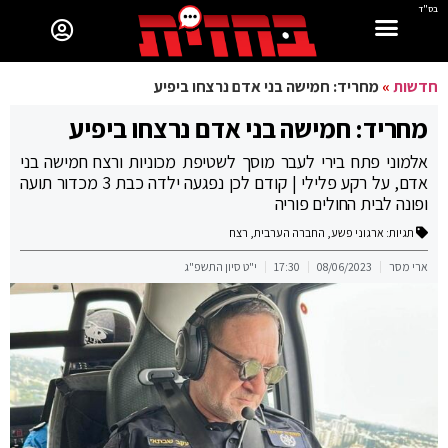
בס"ד
חדשות
»
מחריד: חמישה בני אדם נרצחו ביפיע
מחריד: חמישה בני אדם נרצחו ביפיע
אלמוני פתח בירי לעבר מוסך לשטיפת מכוניות ורצח חמישה בני
אדם, על רקע פלילי | קודם לכן נפגעה ילדה כבת 3 מכדור תועה
ופונה לבית החולים פוריה
תגיות:
ארגוני פשע
,
החברה הערבית
,
רצח
ארי מסר
08/06/2023
17:30
י"ט סיון התשפ"ג