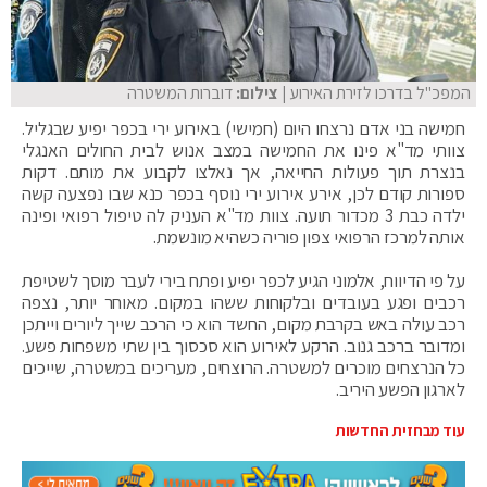
המפכ"ל בדרכו לזירת האירוע
| צילום:
דוברות המשטרה
חמישה בני אדם נרצחו היום (חמישי) באירוע ירי בכפר יפיע שבגליל.
צוותי מד"א פינו את החמישה במצב אנוש לבית החולים האנגלי
בנצרת תוך פעולות החייאה, אך נאלצו לקבוע את מותם. דקות
ספורות קודם לכן, אירע אירוע ירי נוסף בכפר כנא שבו נפצעה קשה
ילדה כבת 3 מכדור תועה. צוות מד"א העניק לה טיפול רפואי ופינה
אותה למרכז הרפואי צפון פוריה כשהיא מונשמת.
על פי הדיווח, אלמוני הגיע לכפר יפיע ופתח בירי לעבר מוסך לשטיפת
רכבים ופגע בעובדים ובלקוחות ששהו במקום. מאוחר יותר, נצפה
רכב עולה באש בקרבת מקום, החשד הוא כי הרכב שייך ליורים וייתכן
ומדובר ברכב גנוב. הרקע לאירוע הוא סכסוך בין שתי משפחות פשע.
כל הנרצחים מוכרים למשטרה. הרוצחים, מעריכים במשטרה, שייכים
לארגון הפשע היריב.
עוד מבחזית החדשות