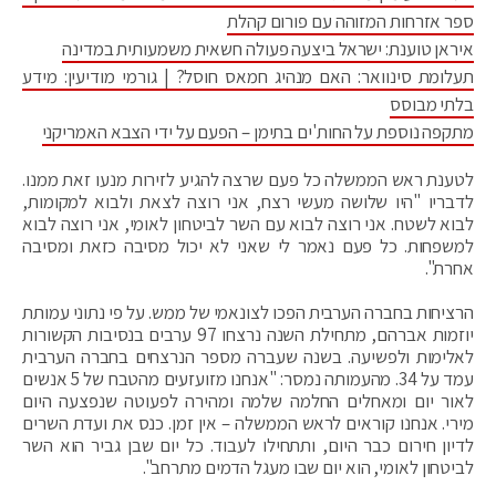
ספר אזרחות המזוהה עם פורום קהלת
איראן טוענת: ישראל ביצעה פעולה חשאית משמעותית במדינה
תעלומת סינוואר: האם מנהיג חמאס חוסל? | גורמי מודיעין: מידע
בלתי מבוסס
מתקפה נוספת על החות'ים בתימן – הפעם על ידי הצבא האמריקני
לטענת ראש הממשלה כל פעם שרצה להגיע לזירות מנעו זאת ממנו.
לדבריו "היו שלושה מעשי רצח, אני רוצה לצאת ולבוא למקומות,
לבוא לשטח. אני רוצה לבוא עם השר לביטחון לאומי, אני רוצה לבוא
למשפחות. כל פעם נאמר לי שאני לא יכול מסיבה כזאת ומסיבה
אחרת".
הרציחות בחברה הערבית הפכו לצונאמי של ממש. על פי נתוני עמותת
יוזמות אברהם, מתחילת השנה נרצחו 97 ערבים בנסיבות הקשורות
לאלימות ולפשיעה. בשנה שעברה מספר הנרצחים בחברה הערבית
עמד על 34. מהעמותה נמסר: "אנחנו מזועזעים מהטבח של 5 אנשים
לאור יום ומאחלים החלמה שלמה ומהירה לפעוטה שנפצעה היום
מירי. אנחנו קוראים לראש הממשלה – אין זמן. כנס את ועדת השרים
לדיון חירום כבר היום, ותתחילו לעבוד. כל יום שבן גביר הוא השר
לביטחון לאומי, הוא יום שבו מעגל הדמים מתרחב".