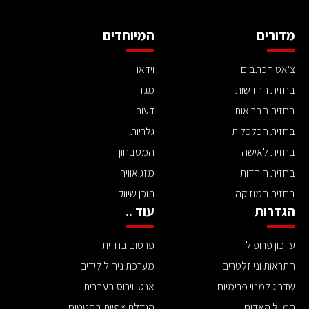
מדורים
המיוחדים
צ'אט הכתבים
וידאו
בחזית החדשות
מגזין
בחזית הבריאות
דעות
בחזית הכלכלית
גלריות
בחזית לאישה
המטבחון
בחזית היהדות
מזג אוויר
בחזית המוזיקה
תוכן שיווקי
הגדרות
עוד ..
עדכון פרופיל
פרסום בחזית
התראות וניוזלטרים
מערכת ניהול לידים
שדרוג למנוי פרימיום
אנטי וירוס בעברית
המייל האדום
הגדלת צפיות בסטטוס