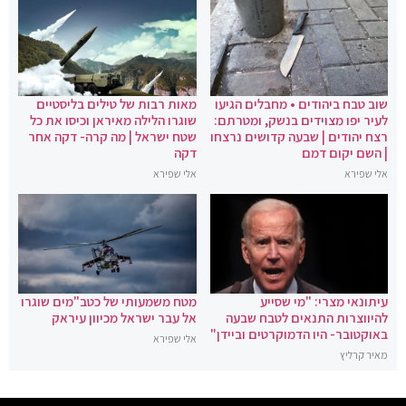
שוב טבח ביהודים • מחבלים הגיעו
מאות רבות של טילים בליסטיים
לעיר יפו מצוידים בנשק, ומטרתם:
שוגרו הלילה מאיראן וכיסו את כל
רצח יהודים | שבעה קדושים נרצחו
שטח ישראל | מה קרה- דקה אחר
| השם יקום דמם
דקה
אלי שפירא
אלי שפירא
עיתונאי מצרי: "מי שסייע
מטח משמעותי של כטב"מים שוגרו
להיווצרות התנאים לטבח שבעה
אל עבר ישראל מכיוון עיראק
באוקטובר- היו הדמוקרטים וביידן"
אלי שפירא
מאיר קרליץ