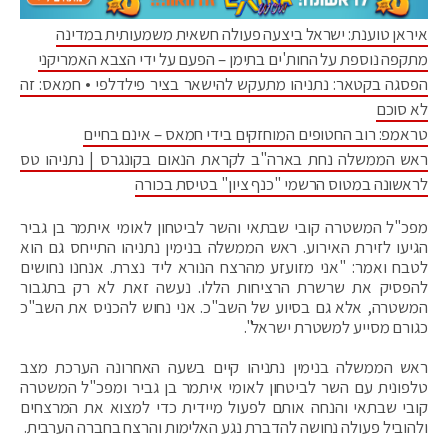
איראן טוענת: ישראל ביצעה פעולה חשאית משמעותית במדינה
מתקפה נוספת על החות'ים בתימן – הפעם על ידי הצבא האמריקני
הפסגה בקטאר: נתניהו מתעקש להישאר בציר פילדלפי • חמאס: זה
לא סוכם
טראמפ: רוב החטופים המוחזקים בידי חמאס – אינם בחיים
ראש הממשלה נחת בארה"ב לקראת הנאום בקונגרס | נתניהו טס
לראשונה במטוס הרשמי "כנף ציון" בטיסת בכורה
מפכ"ל המשטרה קובי שבתאי והשר לביטחון לאומי איתמר בן גביר
הגיעו לזירת האירוע. ראש הממשלה בנימין נתניהו התייחס גם הוא
לטבח ואמר: "אני מזועזע מהרצח הנורא ליד נצרת. אנחנו נחושים
להפסיק את שרשרת הרציחות הללו. נעשה זאת לא רק בתגבור
המשטרה, אלא גם בסיוע של השב"כ. אני נחוש להכניס את השב"כ
כגורם מסייע למשטרת ישראל".
ראש הממשלה בנימין נתניהו קיים בשעה האחרונה הערכת מצב
טלפונית עם השר לביטחון לאומי איתמר בן גביר ומפכ"ל המשטרה
קובי שבתאי והנחה אותם לפעול מיידית כדי למצוא את המרצחים
ולהוביל פעולה נחושה להדברת נגע האלימות והרצח בחברה הערבית.