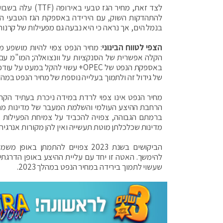
להתהדקות השוק, עם הירידה באספקת הגז הטבעי הנ
בנמל הים, אך נראה כי היא נבעה גם מפעילות של קרנות 
הצפי לטווח הבינוני
: מחיר הנפט צפוי להיות מושפע מ
באספקת הנפט של OPEC+ עשוי להק
של גידול זה ולתמוך בעלייה נוספת של מחיר הנפט במהלך ה
מחיר הנפט אינו צפוי לרדת במידה ניכרת בעתיד הקרו
הרחבת ההיצע העולמי והשלמת המעבר של מדינות מרכזי
ברמתם הגבוהה, צפויה להכביד על צמיחת הפעילות הג
מדינות שכלכלתן מוטת תעשייה ואין להן מקורות אנרגיה
הביקושים בשנת 2023 צפויים להתמ
להימשך. האטה זו יחד עם עליית ההיצע באופן הדרגתי,
שעשוי לתמוך בירידה במחיר הנפט במהלך 2023.