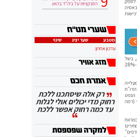
 לספק
הסנקציות על ביה"ד בהאג
באסיה
כישות
מטבע
שער יציג
שינוי
עדכון אחרון:
, בשל
השקעות נמוכות שנעשו במהלך 2021, בה ההוצאה על חיפושי נפט ופיתוח שדות חדשים של יצרניות הנפט הגדולות הייתה נמוכה בכ-28%
שנבעה מעלייה
 הוא עדיין גבוה. הדו"ח
רק אלה שיסתכנו ללכת
 מנגד, מלאי הנפט
רחוק מדי יכולים אולי לגלות
 (רמה
עד כמה רחוק אפשר ללכת
BRENT, מה שתמך בעלייה במרווח
חירים
הטלת מס של עד 42% על "רווחים עודפים"