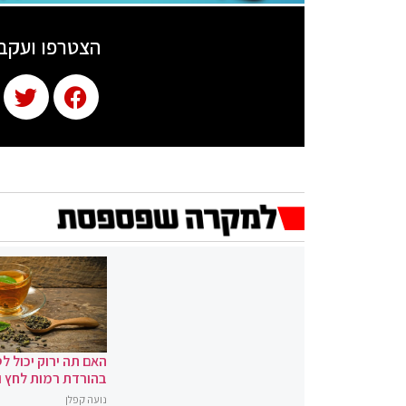
הצטרפו ועקב
האם תה ירוק יכול לס
בהורדת רמות לחץ 
נועה קפלן