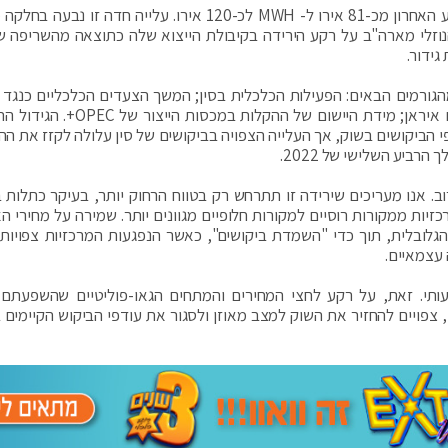
לצד זאת, מחיר הגז טבעי באירופה (TTF) עלה בשבוע האחרון מכ-81 אירו ל- MWH לכ-120 אירו. עלייה חדה ז
וזלי מארה"ב על רקע הירידה בקיבולת הייצוא שלה כתוצאה מהשריפה 
גידור.
הגורמים הבאים: הפעילות הכלכלית בסין; המשך הצעדים הכלכליים כנגד ר
הקלה אפשרית של הסנקציות על וונצואלה; המו"מ עם איראן; מידת היישום של ההקלות
ל במעט על עודפי הביקושים בשוק, אך העלייה הצפויה בביקושים של סין עלולה לקזז את 
רביע השלישי של 2022.
ב. אנו מעריכים שירידה זו תתרחש רק בטווח הרחוק יותר, בעיקר כתלות 
ות ממקורות רוסיים למקורות חלופיים מגוונים יותר. שמירה על מחירי הא
לובלית, תוך כדי "השמדת ביקושים", כאשר הנפגעות המרכזיות צפויות 
 עצמאיים.
תן באופן משמעותי. זאת, על רקע לחצי המחירים והמתחים הגאו-פוליטיים שהשפעתם
 צפויים להחזיר את השוק למצב מאוזן ולסגור את עודפי הביקוש הקיימים ב