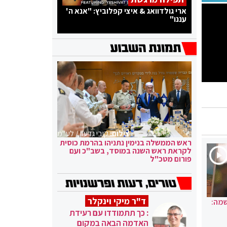
ארי גולדוואג & איצי קפלוביץ: "אנא ה'
עננו"
צילום:
קובי גדעון / לע"מ
ראש הממשלה בנימין נתניהו בהרמת כוסית
לקראת ראש השנה במוסד, בשב"כ ועם
פורום מטכ"ל
ד"ר מיקי וינקלר
שמה:
: כך תתמודדו עם רעידת
האדמה הבאה במקום