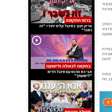
ו נבעה בחלקה מהצפי
שפרצה
ברוח התקופה
וסיה;
אריק חנוך בסינגל קליפ יחודי: "זה
 במכסות הייצור של OPEC+. הגידול ההדרגתי
נשבר"
ההשפעה
במידת
נרגיה
להיות
בתקווה לגאולה ולישועה
אבי הס מרגש עם סינגל חדש:
 צפויה
"לישועתך"
ו, מה
תפילה מרגשת