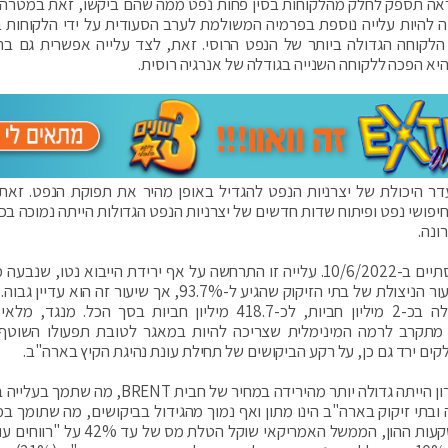
ראה תספק לחלק מהלקוחות בסין פחות נפט ממה שהם ביקשו, זאת במטרה
ה להיות עלייה נוספת בפרמיה המשולמת לערב הסעודית על ידי הלקוחות 
הלקוחה הגדולה ביותר של הנפט הרוסי. זאת, לצד עלייה אפשרית גם בר
יא הפכה ללקוחה השנייה בגודלה של אנרגיה רוסית.
דר היכולת של יצרניות הנפט להגדיל באופן מהיר את תפוקת הנפט. זאת
ונה.
מלאי הנפט הגולמי המסחרי בארה"ב עלה בשבוע המסתיים ב-10/6/2022. עלייה זו התרחשה על אף ירידת הייבוא נטו, 
גדולה של הייצוא יותר מעליית הייבוא, ולצד ירידה בשיעור הניצולת של בתי הזיקוק שהגיע ל-93.7%, אך שיעור זה
השבועי של ה-EIA מעריך כי מלאי הנפט הגולמי עלה בכ-2 מיליון חביות, לכ-418.7 מיליון חביות בסך הכל.
רון והוא מתקרב לרמה המינימלית שצריכה להיות במאגר לטובת תפעולו השוטף
הירידה במחיר של חבית נפט מסוג ה-WTI בשבוע האחרון הייתה גדולה יותר מהירידה במחיר של חבית 
ובתי זיקוק בארה"ב הינו מתון ואף נמוך מהגידול בביקושים, מה שתומך במ
הגבוהים. על מנת לעודד חברות אנרגיה להגדיל את השקעות ההון, הממשל האמריקאי שוקל 