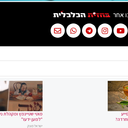
ו אחר
ייע
מוטי שטיינמץ ומקהלת נ
וחרדה?
"למען ידעו"
ישראל מונק