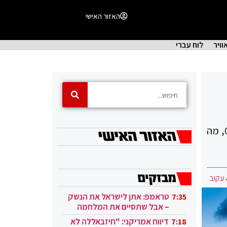
האזור האישי
וויר
לוח עברי
מחיר הנפט ירד בשבוע האחרון, לאחר שהבנק המרכזי בארה״ב (ה-FED) העלה את שיעור הריבית ב-0.75%, מה
עקוב
טראמפ: אתן לישראל את הנשק
7:35
– אבל שתסיים את המלחמה
בעזה
דיווח אמריקני: "חיזבאללה לא
7:18