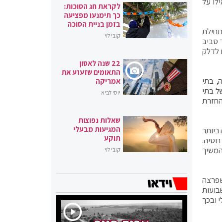
ח של עד 10% ישאר ללא שינוי בהתאם לשיעור של מס החברות בארה"ב (21%) ואילו על
לקראת חג הסוכות:
כך תימנעו מפציעה
בזמן בניית הסוכה
יום. זאת, בשל תחילת
קובי לוי
 סביב
ם לדלק
22 שנה לאסון
התאומים שזעזע את
, בתי
אמריקה
לות של בתי
יוסי לביא
החזרת
שאלות נפוצות
המגיעות מבעלי
רמה הגבוהה ביותר
תוקע
רוסיה.
המשיך
קובי לוי
ת, על רקע שריפה שפרצה
בועות
וזלי ובכך