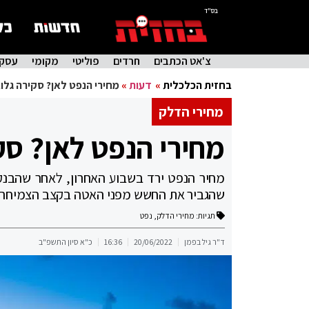
בס"ד
צ'אט הכתבים
חרדים
פוליטי
מקומי
עסקי
בחזית הכלכלית
»
דעות
»
מחירי הנפט לאן? סקירה גלו
מחירי הדלק
מחירי הנפט לאן? סק
שהגביר את החשש מפני האטה בקצב הצמיחה ו
תגיות:
מחירי הדלק
,
נפט
ד"ר גיל בפמן
20/06/2022
16:36
כ"א סיון התשפ"ב