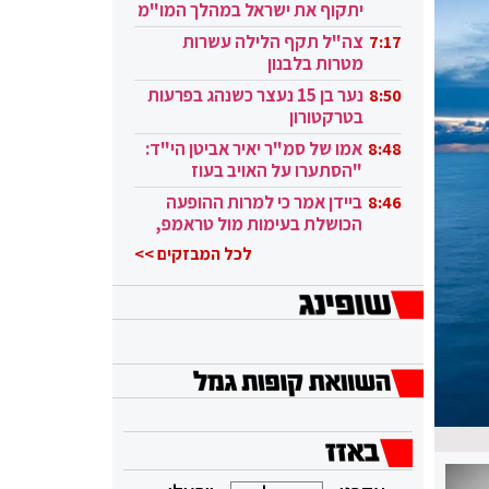
יתקוף את ישראל במהלך המו"מ
בקטאר"
צה"ל תקף הלילה עשרות
7:17
מטרות בלבנון
נער בן 15 נעצר כשנהג בפרעות
8:50
בטרקטורון
אמו של סמ"ר יאיר אביטן הי"ד:
8:48
"הסתערו על האויב בעוז
ובגבורה"
ביידן אמר כי למרות ההופעה
8:46
הכושלת בעימות מול טראמפ,
הוא ממשיך
לכל המבזקים >>