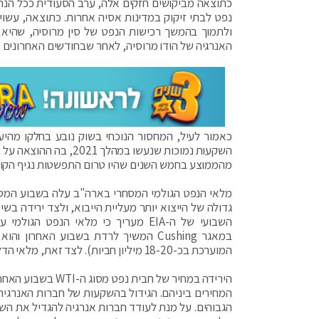
כתוצאה מביקושים חזקים אלה, ערב הסעודית ככל הנ
נפט לבתי זיקוק במדינות אסיה אחרות. כתוצאה, עשוי
ולתמוך בהמשך רכישות הנפט של סין מרוסיה, שהיא 
האנרגיה של הודו מרוסיה, לאחר שבחודשים האחרונים ה
כאמור לעיל, המחסור הנוכחי בשוק נובע בחלקו מהיע
מהממוצע בחמש השנים שהיו טרום התפשטות נגיף הקור
במאגר Cushing המשיך לרדת בשבוע האח
המוערכת בכ-18-20 מיליון חביות). לצד זאת, מלאי הדלקים ירד גם כן, על רקע הביקושים של תחילת עונת נהיגת הקיץ בארה"ב.
המחירים ביניהם. הגידול בהשקעות של חברות האנרגיה 