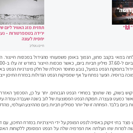
 🙌*
תחזית מזג האוויר ליום של
ירידה בטמפרטורות – נעי
יחסית לעונה
חיים גוטליב
ת הנפט של קבוצת OPEC+ עלתה במאי בקצב מתון, הנמוך באופן משמעותי מהגידול במכסות הייצור.
הגדילה את ייצור הנפט שלה במאי ב-,000
 הגידול בתפוקת הנפט בפועל, נובע מחוסר היכולת של חלק מיצרניות הנפט בא
וכה ברוסיה. הפער נפתח על אף שמפיקות הנפט הגדולות במזרח התיכון ייצר
קוש בשוק, מה שתומך במחירי הנפט הגבוהים. יתר על כן, הסכסוך האזרחי
 חביות ביום ולאחרונה היא ירדה לכ-100,000 חביות ביום בלבד. הפחתה זו של יותר ממיליון חביות ביום מההיצע העולמי, 
צד בתי זיקוק באסיה לנפט המופק על ידי הייצרניות במזרח התיכון, עם ד
שה למרות שזו העלתה את הפרמיה שלה על הנפט המסופק ללקוחות האסיי