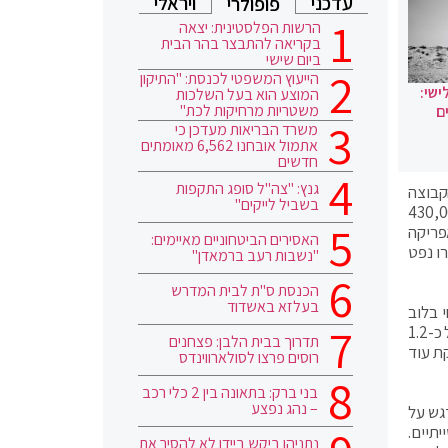
עדכני
ויראלי
פופולרי
הרשות הפלסטינית: יצאה
בקריאה להתבצר בהר הבית
ביום שישי
הייעוץ המשפטי לכנסת: "התיקון
ישי:
המוצע הוא בעל השלכות
משטריות מרחיקות לכת"
ם
משרד הבריאות מעדכן כי
אתמול אובחנו 6,562 מאומתים
חדשים
גנץ: "צה"ל סופג התקפות
 הקבוצה
בשביל לייקים"
255 חביות ביום ל-37.60 מיליון חביות ביום, כאשר מכסות הייצור בחודש זה עלו ב-430,000
פריקה
האסירים הביטחוניים מאיימים:
ו נפט
"נשבות רעב ברמאדן"
הכנסת ס"ת לבית המדרש
בעלזא באשדוד
 בלוב
הוחרף לאחרונה והביא לירידה חדה בהפקת הנפט שלה אשר כמעט ונעצרה. תפוקת הנפט הממוצעת של לוב בשנה שעברה עמדה על כ-1.2
תדרוך בבית הלבן: פצחנים
מהדקת עוד
רוסים פרצו לסולארווינדס
בני ברק: בתאונה בין 2 כלי רכב
– נהג נפצע
גש על
תיים.
נתניהו ביקש ביידן לא להסיר את