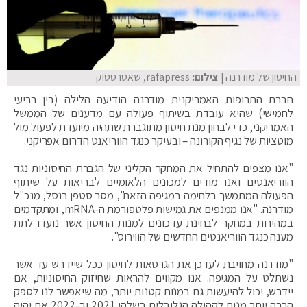
החיסון של מודרנה
| צילום:
rafapress, שאטרסטוק
חברת התרופות האמריקנית מודרנה הודיעה הלילה (בין רביעי
לחמישי) שהיא עובדת בשיתוף פעולה עם מדענים של הממשל
האמריקני, כדי לבחון מנת חיסון מתוגברת שתהיה מיועדת לפעול מול
מוטציות של נגיף הקורונה – ובעיקר כנגד הווריאנט הדרום אפריקני.
"אנו מצפים להתחיל את המחקר הקליני של הגברת החיסוניות נגד
הווריאנטים ואנו מודים למכונים הלאומיים לבריאות על שיתוף
הפעולה המתמשך בלחימה במגיפה הזאת", מסר סטפן בנסל, מנכ"ל
מודרנה. "אנו ממנפים את גמישות פלטפורמת ה-mRNA, ומתקדמים
במהירות במחקר לבחינת עדכונים למנות החיסון אשר נועדו לתת
מענה כנגד הווריאנטים החדשים של הווירוס".
"מודרנה מחויבת לעדכן את הגרסאות לחיסון ככל שיידרש עד אשר
נשתלט על המגיפה. אנו מקווים להראות שחיזוק החיסוניות, אם
יידרש, יכול להיעשות גם במנות קטנות יותר, מה שיאפשר לנו לספק
הרבה יותר מנות לקהילה הגלובלית בשלהי 2021 וב-2022 אם יהיה