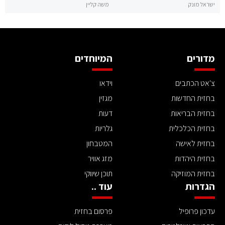
ישראל מונק
משה קליין
מדורים
המיוחדים
צ'אט הכתבים
וידאו
בחזית החדשות
מגזין
בחזית הבריאות
דעות
בחזית הכלכלית
גלריות
בחזית לאישה
המטבחון
בחזית היהדות
מזג אוויר
בחזית המוזיקה
תוכן שיווקי
הגדרות
עוד ..
עדכון פרופיל
פרסום בחזית