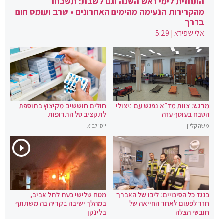
התחזית לימי ראש השנה וגם לשבת: תשכחו
מהקרירות הנעימה מהימים האחרונים • שרב ועומס חום
בדרך
אלי שפירא
|
5:29
מרגש: צוות מד״א נפגש עם ניצולי
חולים חוששים מקיצוץ בתוספת
הטבח בעוטף עזה
לתקציב סל התרופות
משה קליין
יוסי לביא
כנגד כל הסיכויים: ליבו של האברך
מטח שלישי כעת לתל אביב,
חזר לפעום לאחר החייאה של
במהלך ישיבה בקריה בה משתתף
חובשי הצלה
בלינקן